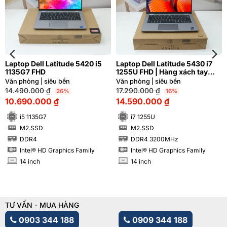
Laptop Dell Latitude 5420 i5
Laptop Dell Latitude 5430 i7
1135G7 FHD
1255U FHD | Hàng xách tay
99%
Văn phòng | siêu bền
Văn phòng | siêu bền
14.490.000
₫
17.290.000
₫
26%
16%
10.690.000
₫
14.590.000
₫
i5 1135G7
i7 1255U
M2.SSD
M2.SSD
SSD
SSD
DDR4
DDR4 3200MHz
RAM
RAM
Intel® HD Graphics Family
Intel® HD Graphics Family
14 inch
14 inch
INCH
INCH
TƯ VẤN - MUA HÀNG
0903 344 188
0909 344 188