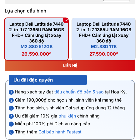
Lựa chọn cấu hình
Laptop Dell Latitude 7440
Laptop Dell Latitude 7440
2-in-1 i7 1365U RAM 16GB
2-in-1 i7 1365U RAM 16GB
FHD+ Cảm ứng lật xoay
FHD+ Cảm ứng lật xoay
360 độ
360 độ
M2.SSD 512GB
M2.SSD 1TB
26.590.000
₫
27.590.000
₫
LIÊN HỆ
Ưu đãi đặc quyền
Hàng xách tay đạt
tiêu chuẩn độ bền 5 sao
tại Hoa Kỳ.
1
Giảm
190,000₫
cho học sinh, sinh viên khi mang thẻ
2
Tặng học sinh, sinh viên Gói setup ứng dụng 12 tháng
3
Ưu đãi giảm 10% giá
phụ kiện
chính hãng
4
Miễn phí 100% phí Dịch vụ nâng cấp
5
Tặng thêm
Gói bảo hành Fastest
6