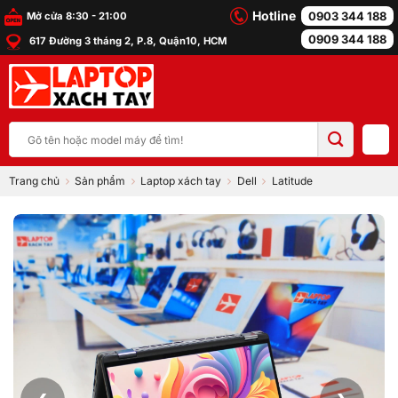
Bỏ
Hotline
0903 344 188
Mở cửa 8:30 - 21:00
qua
0909 344 188
617 Đường 3 tháng 2, P.8, Quận10, HCM
nội
dung
Tìm
kiếm:
Trang chủ
Sản phẩm
Laptop xách tay
Dell
Latitude