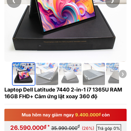
❮
❯
❯
Laptop Dell Latitude 7440 2-in-1 i7 1365U RAM
16GB FHD+ Cảm ứng lật xoay 360 độ
Mua hôm nay giảm ngay
9.400.000
₫
còn
₫ *
₫
26.590.000
35.990.000
(26%)
Trả góp 0%