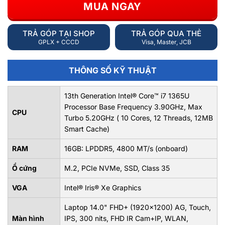
MUA NGAY
TRẢ GÓP TẠI SHOP
TRẢ GÓP QUA THẺ
GPLX + CCCD
Visa, Master, JCB
THÔNG SỐ KỸ THUẬT
13th Generation Intel® Core™ i7 1365U
Processor Base Frequency 3.90GHz, Max
CPU
Turbo 5.20GHz ( 10 Cores, 12 Threads, 12MB
Smart Cache)
RAM
16GB: LPDDR5, 4800 MT/s (onboard)
Ổ cứng
M.2, PCIe NVMe, SSD, Class 35
VGA
Intel® Iris® Xe Graphics
Laptop 14.0" FHD+ (1920x1200) AG, Touch,
Màn hình
IPS, 300 nits, FHD IR Cam+IP, WLAN,