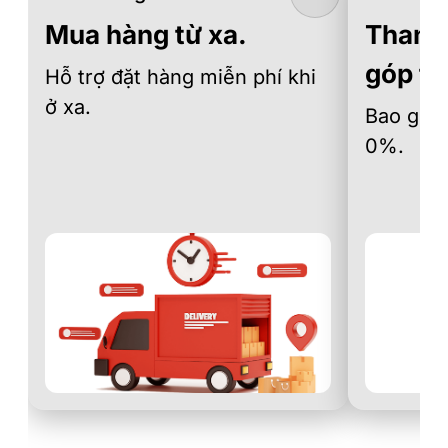
Mua hàng từ xa.
Thanh 
góp th
Hỗ trợ đặt hàng miễn phí khi
ở xa.
Bao gồm 
0%.