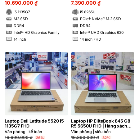
10.690.000
₫
7.390.000
₫
i5 1135G7
i5 8265U
M2.SSD
PCIe® NVMe™ M.2 SSD
SSD
SSD
DDR4
DDR4
RAM
RAM
Intel® HD Graphics Family
Intel® UHD Graphics 620
14 inch
14 inch FHD
INCH
INCH
Laptop Dell Latitude 5520 i5
Laptop HP EliteBook 845 G8
1135G7 FHD
R5 5650U FHD | Hàng xách
tay 99%
Văn phòng | kế toán
Văn phòng | siêu bền
16.690.000
₫
16.390.000
₫
26%
32%