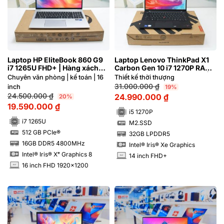
Laptop HP EliteBook 860 G9
Laptop Lenovo ThinkPad X1
i7 1265U FHD+ | Hàng xách
Carbon Gen 10 i7 1270P RAM
tay 99%
16GB M2.SSD 512GB FHD+ |
Chuyên văn phòng | kế toán | 16
Thiết kế thời thượng
Hàng xách tay 99%
31.000.000
₫
inch
19%
24.500.000
₫
24.990.000
₫
20%
19.590.000
₫
i5 1270P
i7 1265U
M2.SSD
SSD
512 GB PCIe®
32GB LPDDR5
SSD
RAM
16GB DDR5 4800MHz
Intel® Iris® Xe Graphics
RAM
Intel® Iris® Xᵉ Graphics 8
14 inch FHD+
INCH
16 inch FHD 1920x1200
INCH