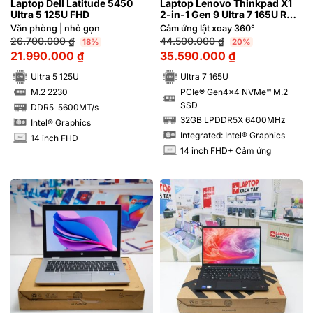
Laptop Dell Latitude 5450
Laptop Lenovo Thinkpad X1
Ultra 5 125U FHD
2-in-1 Gen 9 Ultra 7 165U RAM
32GB FHD+ Cảm ứng lật xoay
Văn phòng | nhỏ gọn
Cảm ứng lật xoay 360°
360 độ | Hàng xách tay 99%
26.700.000
₫
44.500.000
₫
18%
20%
21.990.000
₫
35.590.000
₫
Ultra 5 125U
Ultra 7 165U
PCIe® Gen4x4 NVMe™ M.2
M.2 2230
SSD
SSD
SSD
DDR5 5600MT/s
RAM
32GB LPDDR5X 6400MHz
Intel® Graphics
RAM
Integrated: Intel® Graphics
14 inch FHD
INCH
14 inch FHD+ Cảm ứng
INCH