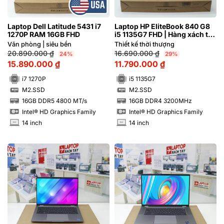
Laptop Dell Latitude 5431 i7
Laptop HP EliteBook 840 G8
1270P RAM 16GB FHD
i5 1135G7 FHD | Hàng xách tay
99%
Văn phòng | siêu bền
Thiết kế thời thượng
20.890.000
₫
16.690.000
₫
24%
29%
15.890.000
₫
11.790.000
₫
i7 1270P
i5 1135G7
M2.SSD
M2.SSD
SSD
SSD
16GB DDR5 4800 MT/s
16GB DDR4 3200MHz
RAM
RAM
Intel® HD Graphics Family
Intel® HD Graphics Family
14 inch
14 inch
INCH
INCH