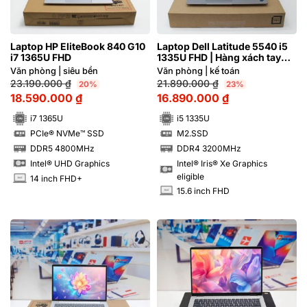
Laptop HP EliteBook 840 G10
Laptop Dell Latitude 5540 i5
i7 1365U FHD
1335U FHD | Hàng xách tay
99%
Văn phòng | siêu bền
Văn phòng | kế toán
23.190.000
₫
21.890.000
₫
20%
23%
18.590.000
₫
16.890.000
₫
i7 1365U
i5 1335U
PCIe® NVMe™ SSD
M2.SSD
SSD
SSD
DDR5 4800MHz
DDR4 3200MHz
RAM
RAM
Intel® Iris® Xe Graphics
Intel® UHD Graphics
eligible
14 inch FHD+
INCH
15.6 inch FHD
INCH