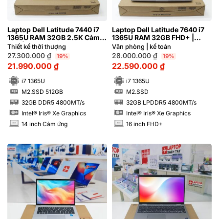
Laptop Dell Latitude 7440 i7
Laptop Dell Latitude 7640 i7
1365U RAM 32GB 2.5K Cảm
1365U RAM 32GB FHD+ |
ứng | Hàng xách tay 99%
Hàng xách tay 99%
Thiết kế thời thượng
Văn phòng | kế toán
27.300.000
₫
28.000.000
₫
19%
19%
21.990.000
₫
22.590.000
₫
i7 1365U
i7 1365U
M2.SSD 512GB
M2.SSD
SSD
SSD
32GB DDR5 4800MT/s
32GB LPDDR5 4800MT/s
RAM
RAM
Intel® Iris® Xe Graphics
Intel® Iris® Xe Graphics
14 inch Cảm ứng
16 inch FHD+
INCH
INCH