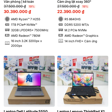
32GB M2.SSD 1TB 3.2K 165Hz
ứng lật xoay 360 độ
Văn phòng | kế toán
Cảm ứng lật xoay 360°
37.500.000
₫
27.500.000
₫
19%
19%
30.390.000
₫
22.390.000
₫
AMD Ryzen™ 7 H255
R5 8640HS
1TB PCIe® NVMe™
DDR5 5200 MT/s
SSD
SSD
32GB LPDDR5x 7500MHz
M.2 PCIe NVMe
RAM
RAM
AMD Radeon™ 780M
AMD Radeon™ Graphics
16 inch 3.2K 3200px x
14 inch FHD+ Cảm ứng
INCH
INCH
2000px
Laptop Dell Latitude 5550
Laptop Lenovo ThinkPad X1