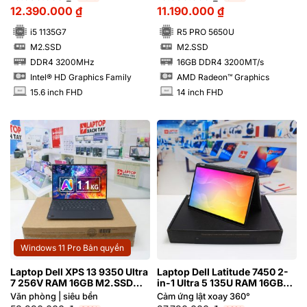
12.390.000
₫
11.190.000
₫
i5 1135G7
R5 PRO 5650U
M2.SSD
M2.SSD
SSD
SSD
DDR4 3200MHz
16GB DDR4 3200MT/s
RAM
RAM
Intel® HD Graphics Family
AMD Radeon™ Graphics
15.6 inch FHD
14 inch FHD
INCH
INCH
Windows 11 Pro Bản quyền
Laptop Dell XPS 13 9350 Ultra
Laptop Dell Latitude 7450 2-
7 256V RAM 16GB M2.SSD
in-1 Ultra 5 135U RAM 16GB
512GB FHD+ Graphite
FHD+ Cảm ứng lật xoay 360
Văn phòng | siêu bền
Cảm ứng lật xoay 360°
độ