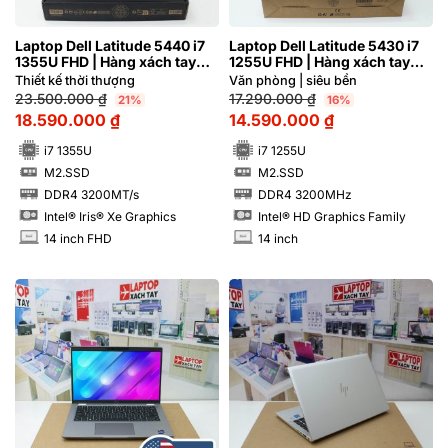
Laptop Dell Latitude 5440 i7
Laptop Dell Latitude 5430 i7
1355U FHD | Hàng xách tay
1255U FHD | Hàng xách tay
99%
99%
Thiết kế thời thượng
Văn phòng | siêu bền
23.500.000
₫
17.290.000
₫
21%
16%
18.590.000
₫
14.590.000
₫
i7 1355U
i7 1255U
M2.SSD
M2.SSD
SSD
SSD
DDR4 3200MT/s
DDR4 3200MHz
RAM
RAM
Intel® Iris® Xe Graphics
Intel® HD Graphics Family
14 inch FHD
14 inch
INCH
INCH