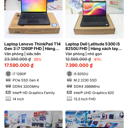
Laptop Lenovo ThinkPad T14
Laptop Dell Latitude 5300 i5
Gen 3 i7 1260P FHD | Hàng
8250U FHD | Hàng xách tay
xách tay 99%
JAPAN 97%
Văn phòng | siêu bền
Văn phòng | nhỏ gọn
23.390.000
₫
12.590.000
₫
25%
41%
17.590.000
₫
7.390.000
₫
i7 1260P
i5 8250U
PCIe SSD Gen 4
M.2 2230 SSD
SSD
SSD
DDR4 3200MHz
DDR4 2666MHz
RAM
RAM
Intel® HD Graphics Family
Intel® UHD Graphics 620
14 inch
13.3 inch FHD
INCH
INCH