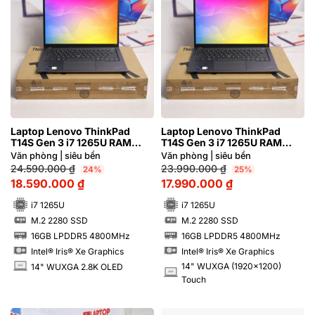
Laptop Lenovo ThinkPad
Laptop Lenovo ThinkPad
T14S Gen 3 i7 1265U RAM
T14S Gen 3 i7 1265U RAM
16GB 2.8K OLED
16GB FHD Cảm ứng Aluminum
Văn phòng | siêu bền
Văn phòng | siêu bền
24.590.000
₫
23.990.000
₫
24%
25%
18.590.000
₫
17.990.000
₫
i7 1265U
i7 1265U
M.2 2280 SSD
M.2 2280 SSD
SSD
SSD
16GB LPDDR5 4800MHz
16GB LPDDR5 4800MHz
RAM
RAM
Intel® Iris® Xe Graphics
Intel® Iris® Xe Graphics
14" WUXGA (1920x1200)
14" WUXGA 2.8K OLED
INCH
INCH
Touch