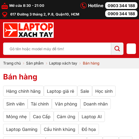
Bỏ
Hotline
0903 344 188
Mở cửa 8:30 - 21:00
qua
0909 344 188
617 Đường 3 tháng 2, P.8, Quận10, HCM
nội
dung
Tìm
kiếm:
Trang chủ
Sản phẩm
Laptop xách tay
Bán hàng
Bán hàng
Hàng chính hãng
Laptop giá rẻ
Sale
Học sinh
Sinh viên
Tài chính
Văn phòng
Doanh nhân
Mỏng nhẹ
Cao Cấp
Cảm ứng
Laptop AI
Laptop Gaming
Cấu hình khủng
Đồ họa