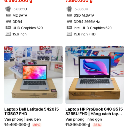
6.590.000
₫
7.890.000
₫
i5 8365U
i5 8350U
M2 SATA
SSD M.SATA
SSD
SSD
DDR4
DDR4 2666MHz
RAM
RAM
UHD Graphics 620
Intel UHD Graphics 620
15.6 inch
15.6 inch FHD
INCH
INCH
Laptop Dell Latitude 5420 i5
Laptop HP ProBook 640 G5 i5
1135G7 FHD
8265U FHD | Hàng xách tay
97%
Văn phòng | siêu bền
Văn phòng | nhỏ gọn
14.490.000
₫
11.390.000
₫
26%
35%