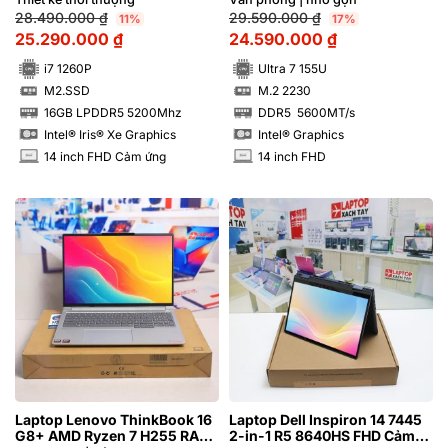
xách tay 99%
28.490.000
₫
29.590.000
₫
11%
17%
25.290.000
₫
24.590.000
₫
i7 1260P
Ultra 7 155U
M2.SSD
M.2 2230
SSD
SSD
16GB LPDDR5 5200Mhz
DDR5 5600MT/s
RAM
RAM
Intel® Iris® Xe Graphics
Intel® Graphics
14 inch FHD Cảm ứng
14 inch FHD
INCH
INCH
Laptop Lenovo ThinkBook 16
Laptop Dell Inspiron 14 7445
G8+ AMD Ryzen 7 H255 RAM
2-in-1 R5 8640HS FHD Cảm