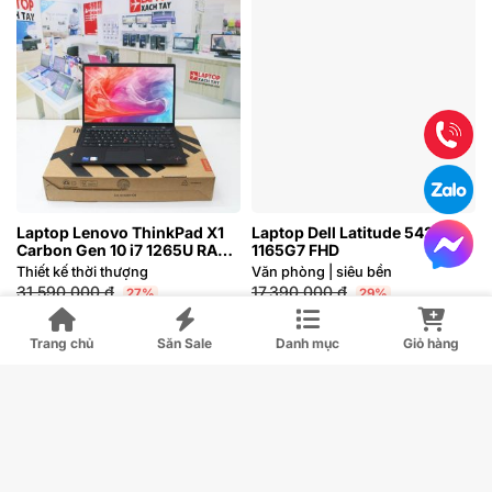
Laptop Lenovo ThinkPad X1
Laptop Dell Latitude 5420 i7
Carbon Gen 10 i7 1265U RAM
1165G7 FHD
16GB FHD
Thiết kế thời thượng
Văn phòng | siêu bền
31.590.000
₫
17.390.000
₫
27%
29%
23.190.000
₫
12.390.000
₫
Trang chủ
Săn Sale
Danh mục
Giỏ hàng
i7 1265U
i7 1165G7
M2.SSD
M2.SSD
SSD
SSD
16GB LPDDR5 5200Mhz
DDR4
RAM
RAM
Intel® Iris® Xe Graphics
Intel® HD Graphics Family
14 inch FHD
14 inch
INCH
INCH