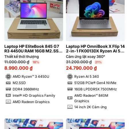
Laptop HP EliteBook 845 G7
Laptop HP OmniBook X Flip 14
R3 4450U RAM 16GB M2.SSD
2-in-1 FK0013DX Ryzen AI 5
256GB FHD | Hàng xách tay
340 RAM 16GB M2.SSD
Thiết kế thời thượng
Cảm ứng lật xoay 360°
98%
512GB 2K Cảm ứng lật xoay
11.000.000
₫
31.200.000
₫
18%
21%
360 độ
8.990.000
₫
24.790.000
₫
AMD Ryzen™ 3 4450U
Ryzen AI 5 340
M2.SSD
512GB PCIe® Gen4 NVMe
SSD
SSD
DDR4 2666MHz
16GB LPDDR5X 7500MHz
RAM
RAM
AMD Radeon™ 840M
Intel® HD Graphics Family
Graphics
AMD Radeon Graphics
INCH
14 inch 2K Cảm ứng
INCH