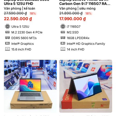
Ultra 5 125U FHD
Carbon Gen 9 i7 1165G7 RAM
16GB FHD | Hàng xách tay
Văn phòng | kế toán
Văn phòng | siêu mỏng
99%
27.590.000
₫
21.890.000
₫
18%
18%
22.590.000
₫
17.990.000
₫
Ultra 5 125U
i7 1165G7
M.2 2230 Gen 4 PCIe
M2.SSD
SSD
SSD
DDR5 5600 MT/s
16GB LPDDR4x
RAM
RAM
Intel® Graphics
Intel® HD Graphics Family
15.6 inch FHD
14 inch FHD
INCH
INCH