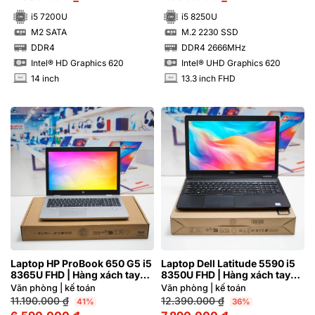
i5 7200U
i5 8250U
M2 SATA
M.2 2230 SSD
SSD
SSD
DDR4
DDR4 2666MHz
RAM
RAM
Intel® HD Graphics 620
Intel® UHD Graphics 620
14 inch
13.3 inch FHD
INCH
INCH
Laptop HP ProBook 650 G5 i5
Laptop Dell Latitude 5590 i5
8365U FHD | Hàng xách tay
8350U FHD | Hàng xách tay
97%
97%
Văn phòng | kế toán
Văn phòng | kế toán
11.190.000
₫
12.390.000
₫
41%
36%