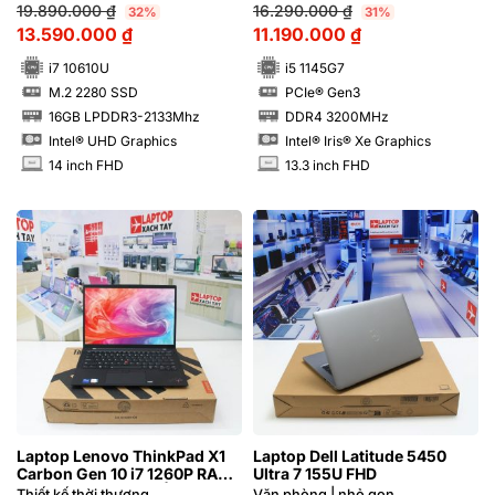
99%
19.890.000
₫
16.290.000
₫
32%
31%
13.590.000
₫
11.190.000
₫
i7 10610U
i5 1145G7
M.2 2280 SSD
PCIe® Gen3
SSD
SSD
16GB LPDDR3-2133Mhz
DDR4 3200MHz
RAM
RAM
Intel® UHD Graphics
Intel® Iris® Xe Graphics
14 inch FHD
13.3 inch FHD
INCH
INCH
Laptop Lenovo ThinkPad X1
Laptop Dell Latitude 5450
Carbon Gen 10 i7 1260P RAM
Ultra 7 155U FHD
16GB FHD Cảm ứng | Hàng
Thiết kế thời thượng
Văn phòng | nhỏ gọn