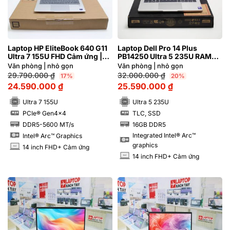
Laptop HP EliteBook 640 G11
Laptop Dell Pro 14 Plus
Ultra 7 155U FHD Cảm ứng |
PB14250 Ultra 5 235U RAM
Hàng xách tay 99%
16GB M2.SSD 256GB FHD+
Văn phòng | nhỏ gọn
Văn phòng | nhỏ gọn
Cảm ứng
29.790.000
₫
32.000.000
₫
17%
20%
24.590.000
₫
25.590.000
₫
Ultra 7 155U
Ultra 5 235U
PCIe® Gen4x4
TLC, SSD
SSD
SSD
DDR5-5600 MT/s
16GB DDR5
RAM
RAM
Integrated Intel® Arc™
Intel® Arc™ Graphics
graphics
14 inch FHD+ Cảm ứng
INCH
14 inch FHD+ Cảm ứng
INCH