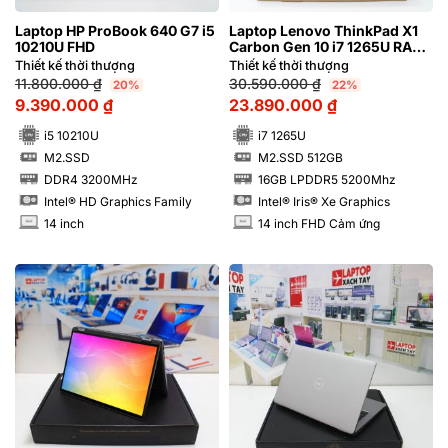
Laptop HP ProBook 640 G7 i5
Laptop Lenovo ThinkPad X1
10210U FHD
Carbon Gen 10 i7 1265U RAM
16GB FHD Cảm ứng
Thiết kế thời thượng
Thiết kế thời thượng
11.800.000
₫
30.590.000
₫
20%
22%
9.390.000
₫
23.890.000
₫
i5 10210U
i7 1265U
M2.SSD
M2.SSD 512GB
SSD
SSD
DDR4 3200MHz
16GB LPDDR5 5200Mhz
RAM
RAM
Intel® HD Graphics Family
Intel® Iris® Xe Graphics
14 inch
14 inch FHD Cảm ứng
INCH
INCH