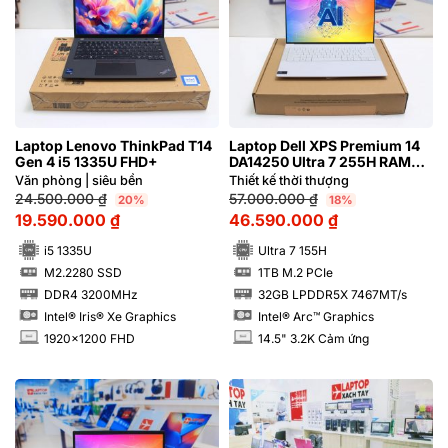
Laptop Lenovo ThinkPad T14
Laptop Dell XPS Premium 14
Gen 4 i5 1335U FHD+
DA14250 Ultra 7 255H RAM
32GB M2.SSD 1TB 3.2K OLED
Văn phòng | siêu bền
Thiết kế thời thượng
Cảm ứng 120Hz
24.500.000
₫
57.000.000
₫
20%
18%
19.590.000
₫
46.590.000
₫
i5 1335U
Ultra 7 155H
M2.2280 SSD
1TB M.2 PCIe
SSD
SSD
DDR4 3200MHz
32GB LPDDR5X 7467MT/s
RAM
RAM
Intel® Iris® Xe Graphics
Intel® Arc™ Graphics
1920x1200 FHD
14.5" 3.2K Cảm ứng
INCH
INCH