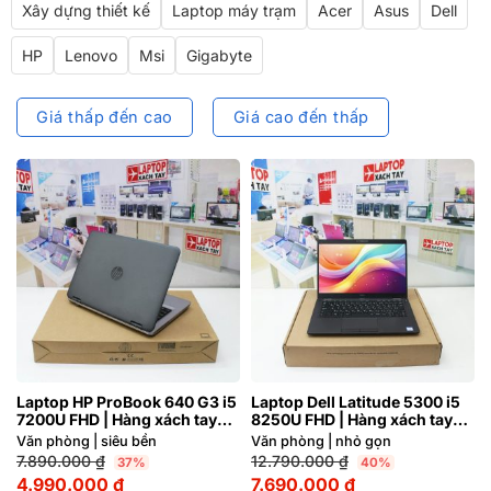
Xây dựng thiết kế
Laptop máy trạm
Acer
Asus
Dell
HP
Lenovo
Msi
Gigabyte
Giá thấp đến cao
Giá cao đến thấp
Laptop HP ProBook 640 G3 i5
Laptop Dell Latitude 5300 i5
7200U FHD | Hàng xách tay
8250U FHD | Hàng xách tay
95%
JAPAN 99%
Văn phòng | siêu bền
Văn phòng | nhỏ gọn
7.890.000
₫
12.790.000
₫
37%
40%
4.990.000
₫
7.690.000
₫