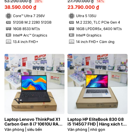
53.290.000
₫
27.790.000
₫
28%
14%
38.590.000
₫
23.790.000
₫
Core™ Ultra 7 256V
Ultra 5 135U
512GB M.2 2280 512GB
M.2 2230, TLC PCIe Gen 4
SSD
SSD
16GB 8533 MT/s
16GB LPDDR5x, 6400 MT/s
RAM
RAM
Intel® Arc™ Graphics
Intel® Graphics
13.4 inch FHD+
14 inch FHD+ Cảm ứng
INCH
INCH
Laptop Lenovo ThinkPad X1
Laptop HP EliteBook 830 G8
Carbon Gen 8 i7 10610U RAM
i5 1145G7 FHD | Hàng xách tay
16GB FHD | Hàng xách tay
99%
Văn phòng | siêu bền
Văn phòng | nhỏ gọn