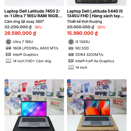
Laptop Dell Latitude 7450 2-
Laptop Dell Latitude 5440 i5
in-1 Ultra 7 165U RAM 16GB
1345U FHD | Hàng xách tay
FHD+ Cảm ứng lật xoay 360
99%
Cảm ứng lật xoay 360°
Thiết kế thời thượng
độ
32.290.000
₫
20.000.000
₫
18%
20%
26.590.000
₫
15.990.000
₫
Ultra 7 165U
i5 1345U
16GB LPDDR5x, 6400 MT/s
M2.SSD
RAM
SSD
Intel® Graphics
DDR4 3200MT/s
RAM
14 inch FHD+ Cảm ứng
Intel® Iris® Xe Graphics
INCH
14 inch
INCH