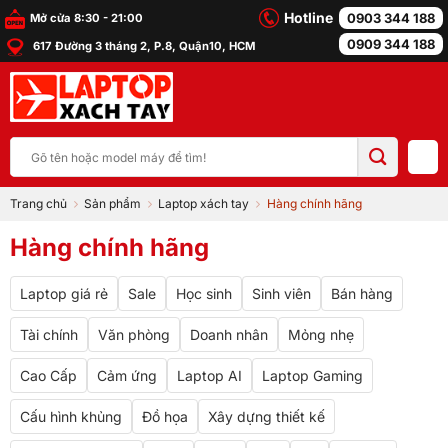
Bỏ
Hotline
0903 344 188
Mở cửa 8:30 - 21:00
qua
0909 344 188
617 Đường 3 tháng 2, P.8, Quận10, HCM
nội
dung
Tìm
kiếm:
Trang chủ
Sản phẩm
Laptop xách tay
Hàng chính hãng
Hàng chính hãng
Laptop giá rẻ
Sale
Học sinh
Sinh viên
Bán hàng
Tài chính
Văn phòng
Doanh nhân
Mỏng nhẹ
Cao Cấp
Cảm ứng
Laptop AI
Laptop Gaming
Cấu hình khủng
Đồ họa
Xây dựng thiết kế