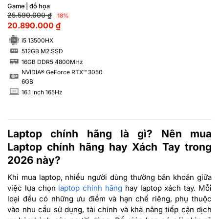
16GB M2.SSD 512GB FHD
Game | đồ họa
165Hz NVIDIA® GeForce RTX™
25.590.000
₫
18%
3050 6GB
20.890.000
₫
i5 13500HX
512GB M2.SSD
SSD
16GB DDR5 4800MHz
RAM
NVIDIA® GeForce RTX™ 3050
6GB
16.1 inch 165Hz
INCH
Laptop chính hãng là gì? Nên mua
Laptop chính hãng hay Xách Tay trong
2026 này?
Khi mua laptop, nhiều người dùng thường băn khoăn giữa
việc lựa chọn
laptop chính hãng
hay laptop xách tay. Mỗi
loại đều có những ưu điểm và hạn chế riêng, phụ thuộc
vào nhu cầu sử dụng, tài chính và khả năng tiếp cận dịch