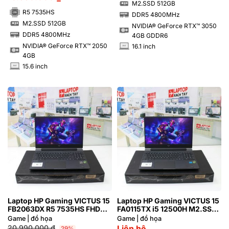
M2.SSD 512GB
SSD
R5 7535HS
DDR5 4800MHz
RAM
M2.SSD 512GB
NVIDIA® GeForce RTX™ 3050
SSD
DDR5 4800MHz
4GB GDDR6
RAM
NVIDIA® GeForce RTX™ 2050
16.1 inch
INCH
4GB
15.6 inch
INCH
Laptop HP Gaming VICTUS 15
Laptop HP Gaming VICTUS 15
FB2063DX R5 7535HS FHD
FA0115TX i5 12500H M2.SSD
AMD Radeon™ RX 6550M 4GB
512GB FHD NVIDIA® GeForce
Game | đồ họa
Game | đồ họa
RTX™ 3050 4GB
20.990.000
₫
Liên hệ
29%