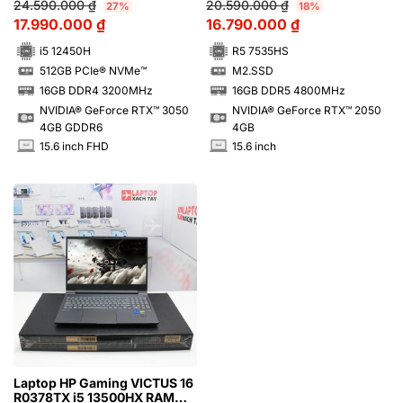
24.590.000
₫
20.590.000
₫
27%
18%
4GB
17.990.000
₫
16.790.000
₫
i5 12450H
R5 7535HS
512GB PCIe® NVMe™
M2.SSD
SSD
SSD
16GB DDR4 3200MHz
16GB DDR5 4800MHz
RAM
RAM
NVIDIA® GeForce RTX™ 3050
NVIDIA® GeForce RTX™ 2050
4GB GDDR6
4GB
15.6 inch FHD
15.6 inch
INCH
INCH
Laptop HP Gaming VICTUS 16
R0378TX i5 13500HX RAM