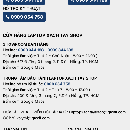
0903 344 188
0909 344 188
HỖ TRỢ KỸ THUẬT
0909 054 758
CỬA HÀNG LAPTOP XACH TAY SHOP
Laptop chính hãng Lenovo LOQ
SHOWROOM BÁN HÀNG
Hotline:
0903 344 188
-
0909 344 188
Thời gian làm việc:
Thứ 2 – Chủ Nhật ( 8:00 – 21:00 )
Ưu điểm của việc sở hữu laptop chính hãng
Địa chỉ:
617 Đường 3 tháng 2, P.Diên Hồng, TP. HCM
Bấm xem Google Maps
Xuất xứ
: Laptop chính hãng có nguồn gốc xuất xứ rõ ràng,
điều này sẽ dễ khiến cho người dùng yên tâm trong suốt
TRUNG TÂM BẢO HÀNH LAPTOP XACH TAY SHOP
quá trình sử dụng. Máy được nhập khẩu thông qua con
Hotline hỗ trợ kỹ thuật:
0909 054 758
đường chính ngạch, đóng đầy đủ các loại thuế quan (bao
Thời gian làm việc:
Thứ 2 – Thứ 7 ( 8:00 – 17:00 )
Địa chỉ:
530 Đường 3 tháng 2, P.Diên Hồng, TP. HCM
gồm cả thuế VAT). Khi mua máy, bạn sẽ luôn được xuất hóa
Bấm xem Google Maps
đơn VAT rõ ràng.
Đảm bảo FullBox
: Laptop chính hãng là
hàng nguyên seal 100%, nên hoàn toàn có thể yên tâm về
HỢP TÁC PHÁT TRIỂN ĐỐI TÁC MỚI:
Laptopxachtayshop@gmail.com
chất lượng và linh kiện máy, cũng như các phụ kiện sạc
GÓP Ý:
kalythi@gmail.com
tương thích đi kèm.
Chế độ bảo hành
: Bạn sẽ dễ dàng nhận
được bảo hành, hậu mãi tại các trung tâm đại diện chính
THÔNG TIN
VỀ CHÚNG TÔI