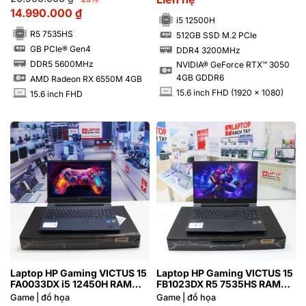
14.990.000
₫
i5 12500H
R5 7535HS
512GB SSD M.2 PCIe
SSD
GB PCIe® Gen4
DDR4 3200MHz
SSD
RAM
DDR5 5600MHz
NVIDIA® GeForce RTX™ 3050
RAM
4GB GDDR6
AMD Radeon RX 6550M 4GB
15.6 inch FHD (1920 x 1080)
15.6 inch FHD
INCH
INCH
Laptop HP Gaming VICTUS 15
Laptop HP Gaming VICTUS 15
FA0033DX i5 12450H RAM
FB1023DX R5 7535HS RAM
16GB M2.SSD 512GB FHD
16GB FHD NVIDIA® GeForce
Game | đồ họa
Game | đồ họa
NVIDIA® GeForce RTX™ 3050
RTX™ 2050 4GB