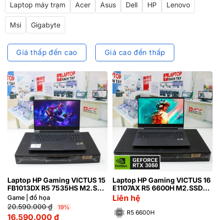
Laptop máy trạm
Acer
Asus
Dell
HP
Lenovo
Msi
Gigabyte
Giá thấp đến cao
Giá cao đến thấp
Laptop HP Gaming VICTUS 15
Laptop HP Gaming VICTUS 16
FB1013DX R5 7535HS M2.SSD
E1107AX R5 6600H M2.SSD
512GB FHD NVIDIA® GeForce
512GB NVIDIA® RTX™ 3050
Liên hệ
Game | đồ họa
RTX™ 2050 4GB
4GB
20.590.000
₫
19%
R5 6600H
16.590.000
₫