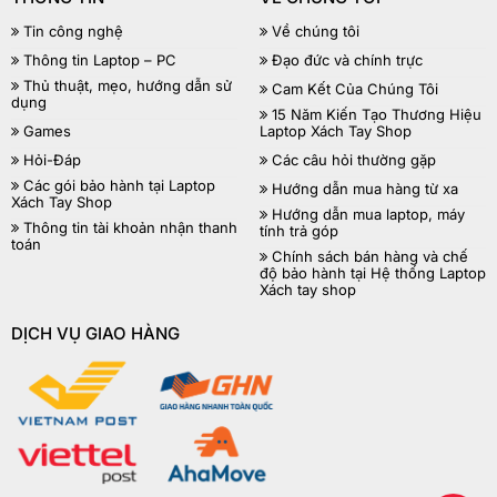
hãng tại Việt Nam
Tin công nghệ
Về chúng tôi
Nhược điểm của việc sở hữu laptop chính hãng
Thông tin Laptop – PC
Đạo đức và chính trực
Giá thành
: Giá của laptop chính hãng thường cao hơn
Thủ thuật, mẹo, hướng dẫn sử
Cam Kết Của Chúng Tôi
tương đối so với các sản phẩm laptop xách tay.
Ít sự lựa
dụng
15 Năm Kiến Tạo Thương Hiệu
chọn
: Các mẫu laptop chính hãng có thiết kế bị giới hạn
Games
Laptop Xách Tay Shop
cho từng thị trường, chính vì vậy bạn sẽ rất khó tìm thấy sự
Hỏi-Đáp
Các câu hỏi thường gặp
đa dạng. Tuy nhiên thì với số lượng các thương hiệu laptop
Các gói bảo hành tại Laptop
Hướng dẫn mua hàng từ xa
chính hãng tại Việt Nam hiện nay, thì sự hạn chế này cũng
Xách Tay Shop
Hướng dẫn mua laptop, máy
không phải là quá lớn.
Thông tin tài khoản nhận thanh
tính trả góp
toán
Chính sách bán hàng và chế
độ bảo hành tại Hệ thống Laptop
Xách tay shop
DỊCH VỤ GIAO HÀNG