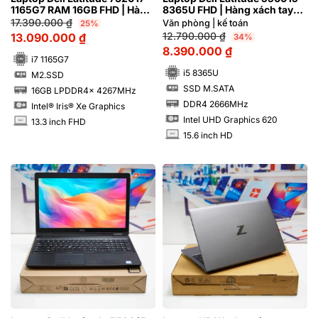
1165G7 RAM 16GB FHD | Hàng
8365U FHD | Hàng xách tay
xách tay 98%
97%
17.390.000
₫
Văn phòng | kế toán
25%
12.790.000
₫
13.090.000
₫
34%
8.390.000
₫
i7 1165G7
i5 8365U
M2.SSD
SSD
SSD M.SATA
16GB LPDDR4x 4267MHz
SSD
RAM
DDR4 2666MHz
Intel® Iris® Xe Graphics
RAM
Intel UHD Graphics 620
13.3 inch FHD
INCH
15.6 inch HD
INCH