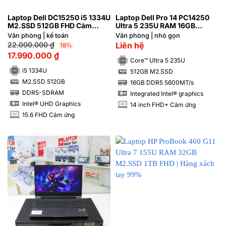
Laptop Dell DC15250 i5 1334U
Laptop Dell Pro 14 PC14250
M2.SSD 512GB FHD Cảm
Ultra 5 235U RAM 16GB
ứng/Windows 11
M2.SSD 512GB FHD+ Cảm
Văn phòng | kế toán
Văn phòng | nhỏ gọn
ứng
22.000.000
₫
Liên hệ
18%
17.990.000
₫
Core™ Ultra 5 235U
i5 1334U
512GB M2.SSD
SSD
M2.SSD 512GB
16GB DDR5 5600MT/s
SSD
RAM
DDR5-SDRAM
Integrated Intel® graphics
RAM
Intel® UHD Graphics
14 inch FHD+ Cảm ứng
INCH
15.6 FHD Cảm ứng
INCH