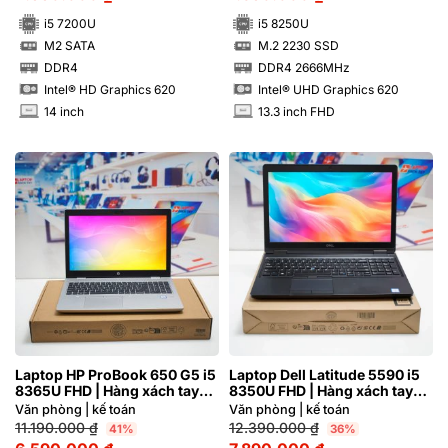
i5 7200U
i5 8250U
M2 SATA
M.2 2230 SSD
SSD
SSD
DDR4
DDR4 2666MHz
RAM
RAM
Intel® HD Graphics 620
Intel® UHD Graphics 620
14 inch
13.3 inch FHD
INCH
INCH
Laptop HP ProBook 650 G5 i5
Laptop Dell Latitude 5590 i5
8365U FHD | Hàng xách tay
8350U FHD | Hàng xách tay
97%
97%
Văn phòng | kế toán
Văn phòng | kế toán
11.190.000
₫
12.390.000
₫
41%
36%