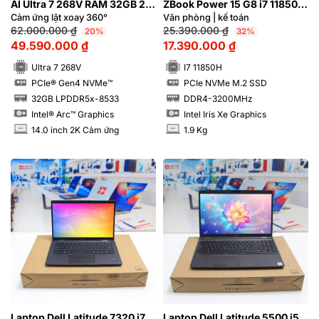
AI Ultra 7 268V RAM 32GB 2K
ZBook Power 15 G8 i7 11850H
Cảm ứng
FHD | Hàng xách tay 99%
Cảm ứng lật xoay 360°
Văn phòng | kế toán­­
62.000.000
₫
25.390.000
₫
20%
32%
49.590.000
₫
17.390.000
₫
Ultra 7 268V
I7 11850H
PCIe® Gen4 NVMe™
PCIe NVMe M.2 SSD
SSD
SSD
32GB LPDDR5x-8533
DDR4-3200MHz
RAM
RAM
Intel® Arc™ Graphics
Intel Iris Xe Graphics
14.0 inch 2K Cảm ứng
1.9 Kg
INCH
INCH
Laptop Dell Latitude 7320 i7
Laptop Dell Latitude 5500 i5