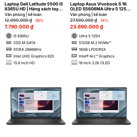
Laptop Dell Latitude 5500 i5
Laptop Asus Vivobook S 16
8365U HD | Hàng xách tay
OLED S5606MA Ultra 5 125H
97%
RAM 16GB M2.SSD 512GB
Văn phòng | kế toán
Văn phòng | kế toán
3.2K OLED
12.090.000
₫
27.590.000
₫
36%
14%
7.790.000
₫
23.690.000
₫
i5 8365U
Ultra 5 125H
SSD M.SATA
512GB M.2 NVMe™
SSD
SSD
DDR4 2666MHz
16GB LPDDR5X
RAM
RAM
Intel UHD Graphics 620
Intel® Arc™ Graphics
15.6 inch HD
16 inch 3.2K OLED
INCH
INCH