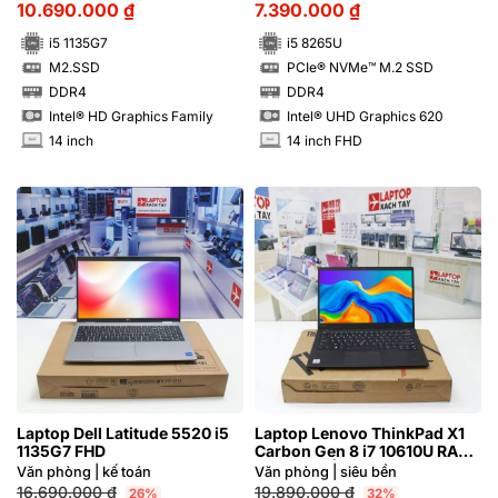
10.690.000
₫
7.390.000
₫
i5 1135G7
i5 8265U
M2.SSD
PCIe® NVMe™ M.2 SSD
SSD
SSD
DDR4
DDR4
RAM
RAM
Intel® HD Graphics Family
Intel® UHD Graphics 620
14 inch
14 inch FHD
INCH
INCH
Laptop Dell Latitude 5520 i5
Laptop Lenovo ThinkPad X1
1135G7 FHD
Carbon Gen 8 i7 10610U RAM
16GB FHD | Hàng xách tay
Văn phòng | kế toán
Văn phòng | siêu bền
99%
16.690.000
₫
19.890.000
₫
26%
32%