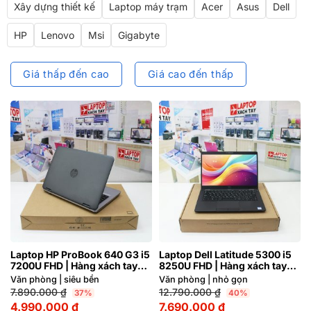
Xây dựng thiết kế
Laptop máy trạm
Acer
Asus
Dell
HP
Lenovo
Msi
Gigabyte
Giá thấp đến cao
Giá cao đến thấp
Laptop HP ProBook 640 G3 i5
Laptop Dell Latitude 5300 i5
7200U FHD | Hàng xách tay
8250U FHD | Hàng xách tay
95%
JAPAN 99%
Văn phòng | siêu bền
Văn phòng | nhỏ gọn
7.890.000
₫
12.790.000
₫
37%
40%
4.990.000
₫
7.690.000
₫