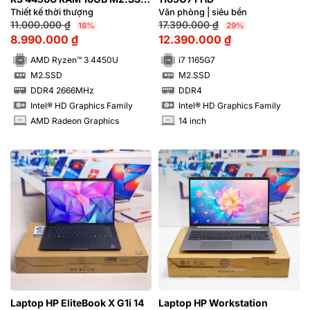
256GB FHD | Hàng xách tay
Thiết kế thời thượng
Văn phòng | siêu bền
98%
11.000.000
₫
17.390.000
₫
18%
29%
8.990.000
₫
12.390.000
₫
AMD Ryzen™ 3 4450U
i7 1165G7
M2.SSD
M2.SSD
SSD
SSD
DDR4 2666MHz
DDR4
RAM
RAM
Intel® HD Graphics Family
Intel® HD Graphics Family
AMD Radeon Graphics
14 inch
INCH
INCH
Laptop HP EliteBook X G1i 14
Laptop HP Workstation