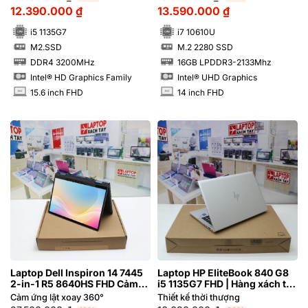
12.390.000
₫
13.590.000
₫
i5 1135G7
i7 10610U
M2.SSD
M.2 2280 SSD
SSD
SSD
DDR4 3200MHz
16GB LPDDR3-2133Mhz
RAM
RAM
Intel® HD Graphics Family
Intel® UHD Graphics
15.6 inch FHD
14 inch FHD
INCH
INCH
Laptop Dell Inspiron 14 7445
Laptop HP EliteBook 840 G8
2-in-1 R5 8640HS FHD Cảm
i5 1135G7 FHD | Hàng xách tay
ứng lật xoay 360 độ
99%
Cảm ứng lật xoay 360°
Thiết kế thời thượng