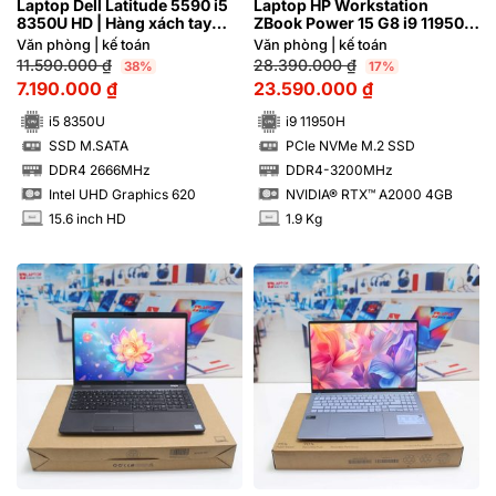
Laptop Dell Latitude 5590 i5
Laptop HP Workstation
8350U HD | Hàng xách tay
ZBook Power 15 G8 i9 11950H
97%
FHD NVIDIA® RTX™ A2000
Văn phòng | kế toán
Văn phòng | kế toán­­
4GB | Hàng xách tay 99%
11.590.000
₫
28.390.000
₫
38%
17%
7.190.000
₫
23.590.000
₫
i5 8350U
i9 11950H
SSD M.SATA
PCIe NVMe M.2 SSD
SSD
SSD
DDR4 2666MHz
DDR4-3200MHz
RAM
RAM
Intel UHD Graphics 620
NVIDIA® RTX™ A2000 4GB
15.6 inch HD
1.9 Kg
INCH
INCH