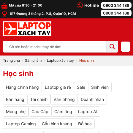
Bỏ
Hotline
0903 344 188
Mở cửa 8:30 - 21:00
qua
0909 344 188
617 Đường 3 tháng 2, P.8, Quận10, HCM
nội
dung
Tìm
kiếm:
Trang chủ
Sản phẩm
Laptop xách tay
Học sinh
Học sinh
Hàng chính hãng
Laptop giá rẻ
Sale
Sinh viên
Bán hàng
Tài chính
Văn phòng
Doanh nhân
Mỏng nhẹ
Cao Cấp
Cảm ứng
Laptop AI
Laptop Gaming
Cấu hình khủng
Đồ họa