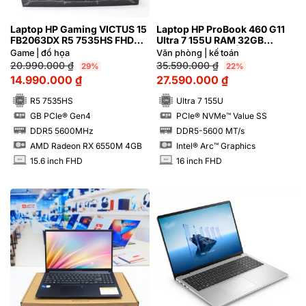
Laptop HP Gaming VICTUS 15
Laptop HP ProBook 460 G11
FB2063DX R5 7535HS FHD
Ultra 7 155U RAM 32GB
AMD Radeon™ RX 6550M 4GB
M2.SSD 1TB FHD | Hàng xách
Game | đồ họa
Văn phòng | kế toán
tay 99%
20.990.000
₫
35.590.000
₫
29%
22%
14.990.000
₫
27.590.000
₫
R5 7535HS
Ultra 7 155U
GB PCIe® Gen4
PCIe® NVMe™ Value SS
SSD
SSD
DDR5 5600MHz
DDR5-5600 MT/s
RAM
RAM
AMD Radeon RX 6550M 4GB
Intel® Arc™ Graphics
15.6 inch FHD
16 inch FHD
INCH
INCH