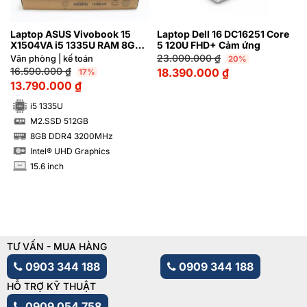
Laptop ASUS Vivobook 15
Laptop Dell 16 DC16251 Core
X1504VA i5 1335U RAM 8GB
5 120U FHD+ Cảm ứng
M2.SSD 512GB FHD
23.000.000
₫
Văn phòng | kế toán
20%
16.590.000
₫
18.390.000
₫
17%
13.790.000
₫
i5 1335U
M2.SSD 512GB
SSD
8GB DDR4 3200MHz
RAM
Intel® UHD Graphics
15.6 inch
INCH
TƯ VẤN - MUA HÀNG
0903 344 188
0909 344 188
HỖ TRỢ KỸ THUẬT
0909 054 758