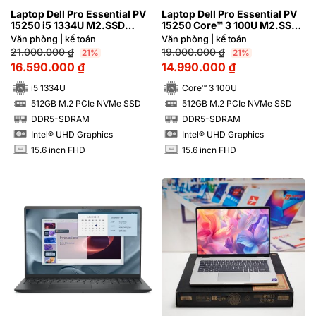
Laptop Dell Pro Essential PV
Laptop Dell Pro Essential PV
15250 i5 1334U M2.SSD
15250 Core™ 3 100U M2.SSD
512GB FHD 120Hz/Ubuntu
512GB FHD 120Hz/Ubuntu
Văn phòng | kế toán
Văn phòng | kế toán
21.000.000
₫
19.000.000
₫
21%
21%
16.590.000
₫
14.990.000
₫
i5 1334U
Core™ 3 100U
512GB M.2 PCIe NVMe SSD
512GB M.2 PCIe NVMe SSD
SSD
SSD
DDR5-SDRAM
DDR5-SDRAM
RAM
RAM
Intel® UHD Graphics
Intel® UHD Graphics
15.6 incn FHD
15.6 incn FHD
INCH
INCH