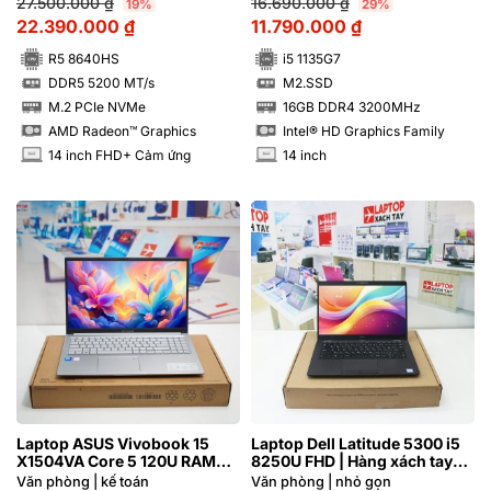
27.500.000
₫
16.690.000
₫
19%
29%
22.390.000
₫
11.790.000
₫
R5 8640HS
i5 1135G7
DDR5 5200 MT/s
M2.SSD
SSD
SSD
M.2 PCIe NVMe
16GB DDR4 3200MHz
RAM
RAM
AMD Radeon™ Graphics
Intel® HD Graphics Family
14 inch FHD+ Cảm ứng
14 inch
INCH
INCH
Laptop ASUS Vivobook 15
Laptop Dell Latitude 5300 i5
X1504VA Core 5 120U RAM
8250U FHD | Hàng xách tay
16GB M2.SSD 512GB FHD
JAPAN 97%
Văn phòng | kế toán
Văn phòng | nhỏ gọn