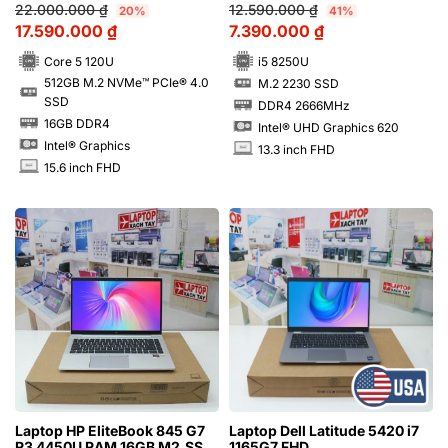
22.000.000
₫
12.590.000
₫
20%
41%
17.590.000
₫
7.390.000
₫
Core 5 120U
i5 8250U
512GB M.2 NVMe™ PCIe® 4.0
M.2 2230 SSD
SSD
SSD
SSD
DDR4 2666MHz
RAM
16GB DDR4
Intel® UHD Graphics 620
RAM
Intel® Graphics
13.3 inch FHD
INCH
15.6 inch FHD
INCH
Laptop HP EliteBook 845 G7
Laptop Dell Latitude 5420 i7
R3 4450U RAM 16GB M2.SSD
1165G7 FHD