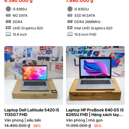
6.590.000
₫
7.890.000
₫
i5 8365U
i5 8350U
M2 SATA
SSD M.SATA
SSD
SSD
DDR4
DDR4 2666MHz
RAM
RAM
UHD Graphics 620
Intel UHD Graphics 620
15.6 inch
15.6 inch FHD
INCH
INCH
Laptop Dell Latitude 5420 i5
Laptop HP ProBook 640 G5 i5
1135G7 FHD
8265U FHD | Hàng xách tay
97%
Văn phòng | siêu bền
Văn phòng | nhỏ gọn
14.490.000
₫
11.390.000
₫
26%
35%