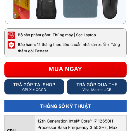
Bộ sản phẩm gồm:
Thùng máy | Sạc Laptop
Bảo hành:
12 tháng theo tiêu chuẩn nhà sản xuất + Tặng
thêm gói Fastest
MUA NGAY
TRẢ GÓP TẠI SHOP
TRẢ GÓP QUA THẺ
GPLX + CCCD
Visa, Master, JCB
THÔNG SỐ KỸ THUẬT
12th Generation Intel® Core™ i7 12650H
Processor Base Frequency 3.50GHz, Max
CPU