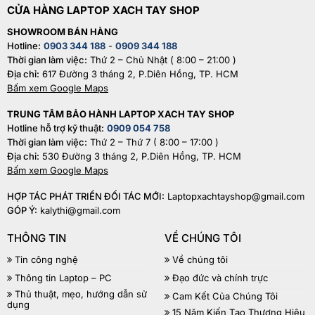
CỬA HÀNG LAPTOP XACH TAY SHOP
SHOWROOM BÁN HÀNG
Hotline:
0903 344 188
-
0909 344 188
Thời gian làm việc:
Thứ 2 – Chủ Nhật ( 8:00 – 21:00 )
Địa chỉ:
617 Đường 3 tháng 2, P.Diên Hồng, TP. HCM
Bấm xem Google Maps
TRUNG TÂM BẢO HÀNH LAPTOP XACH TAY SHOP
Hotline hỗ trợ kỹ thuật:
0909 054 758
Thời gian làm việc:
Thứ 2 – Thứ 7 ( 8:00 – 17:00 )
Địa chỉ:
530 Đường 3 tháng 2, P.Diên Hồng, TP. HCM
Bấm xem Google Maps
HỢP TÁC PHÁT TRIỂN ĐỐI TÁC MỚI:
Laptopxachtayshop@gmail.com
GÓP Ý:
kalythi@gmail.com
THÔNG TIN
VỀ CHÚNG TÔI
Tin công nghệ
Về chúng tôi
Thông tin Laptop – PC
Đạo đức và chính trực
Thủ thuật, mẹo, hướng dẫn sử
Cam Kết Của Chúng Tôi
dụng
15 Năm Kiến Tạo Thương Hiệu