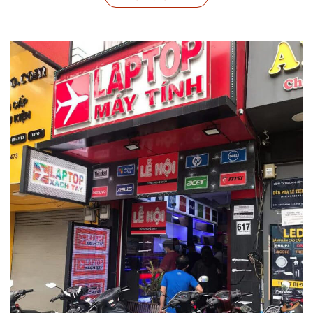
Nếu Asus Vivobook và Asus Zenbook thống lĩnh thị trường
laptop văn phòng, mỏng nhẹ thì phân khúc laptop
gaming ASUS TUF Gaming chính là một cái tên đáng gờm.
Tiếp nối sự thành công của những thế hệ trước –
ASUS TUF
Dash F15 FX517ZE
sẽ là một cái tên đầy triển vọng và hứa
hẹn gây sốt cho cộng đồng game thủ thời gian sắp tới.
Thiết kế hiện đại
Sở hữu ngôn ngữ thiết kế hiện đại với tông màu xám đen
mạnh mẽ, cuốn hút, ASUS TUF Dash F15 FX517ZE là sự
trung hòa hoàn hảo giữa sự hầm hố, bụ bẫm vốn có của
dòng laptop chơi game với sự trẻ trung, thanh lịch phù hợp
với newbie cũng như những game thủ chuyên nghiệp.
Laptop được hoàn thiện bằng chất liệu nhôm chắc chắn, tối
ưu được một trọng lượng kha khá giúp máy tính nhẹ hơn khá
nhiều so với những đối thủ khác trên thị trường. Phần logo
TUF Gaming được đặt lệch sang một bên không những giúp
nâng cao độ thẩm mỹ cho sản phẩm mà còn tăng độ nhận