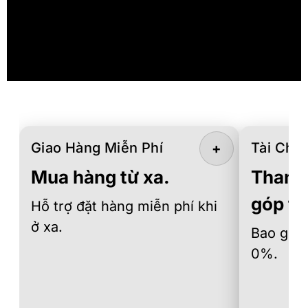
Giao Hàng Miễn Phí
Tài Chín
+
Mua hàng từ xa.
Thanh 
góp th
Hỗ trợ đặt hàng miễn phí khi
ở xa.
Bao gồm 
0%.