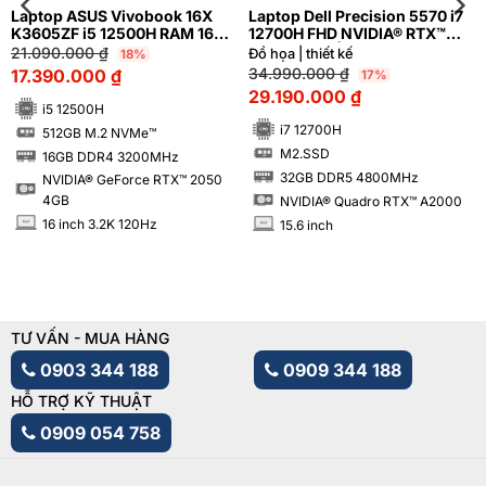
Laptop ASUS Vivobook 16X
Laptop Dell Precision 5570 i7
K3605ZF i5 12500H RAM 16GB
12700H FHD NVIDIA® RTX™
M2.SSD 512GB FHD+ 144Hz
A2000 8GB | Hàng xách tay
21.090.000
₫
Đồ họa | thiết kế
18%
NVIDIA® GeForce RTX™ 2050
99%
34.990.000
₫
17.390.000
₫
17%
4GB
29.190.000
₫
i5 12500H
i7 12700H
512GB M.2 NVMe™
SSD
M2.SSD
16GB DDR4 3200MHz
SSD
RAM
32GB DDR5 4800MHz
NVIDIA® GeForce RTX™ 2050
RAM
4GB
NVIDIA® Quadro RTX™ A2000
16 inch 3.2K 120Hz
15.6 inch
INCH
INCH
TƯ VẤN - MUA HÀNG
0903 344 188
0909 344 188
HỖ TRỢ KỸ THUẬT
0909 054 758