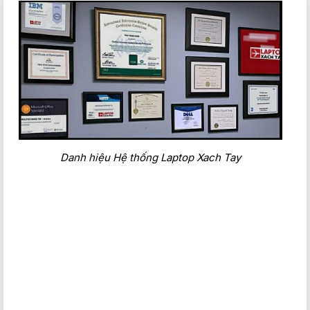
Độ bền đạt tiêu chuẩn quân đội
Hầu như các sản phẩm của nhà Asus từ màn hình PC đến
laptop đều đạt độ bền chuẩn quân đội. Để xứng đáng với tên
gọi TUF Gaming, chiếc laptop này phải vượt qua bài kiểm tra
pin về độ bền chuẩn quân đội MIL-STD-810H. Các bài kiểm
tra cho thiết bị bao gồm thả rơi và va đập, độ ẩm cao và nhiệt
độ cực đoan nhằm đảm bảo độ laptop có thể vận hành ổn
định ngay cả trong những môi trường khắc nghiệt nhất.
Màn hình hiển thị chất lượng
Danh hiệu Hệ thống Laptop Xach Tay
ASUS TUF Dash F15 FX517ZE được trang bị màn hình kích
thước 15.6 inch, độ phân giải Full HD dưới tấm nền IPS cho
khả năng tái tạo hình ảnh sống động, sắc nét và chân thật.
Với công nghệ Adaptive-Sync, tần số quét 144Hz đồng bộ
với tốc độ khung hình của GPU để giảm thiểu hiện tượng
giật, lag hay xé hình, cho trải nghiệm chơi game siêu mượt
mà.