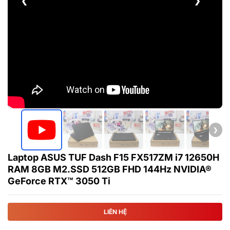
❮
❯
❯
Laptop ASUS TUF Dash F15 FX517ZM i7 12650H
RAM 8GB M2.SSD 512GB FHD 144Hz NVIDIA®
GeForce RTX™ 3050 Ti
LIÊN HỆ