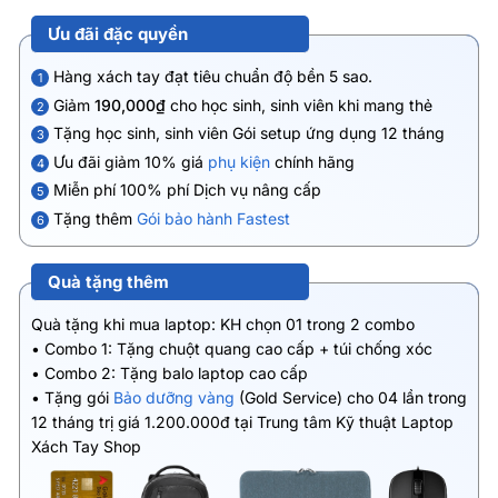
Ưu đãi đặc quyền
Hàng xách tay đạt tiêu chuẩn độ bền 5 sao.
1
Giảm
190,000₫
cho học sinh, sinh viên khi mang thẻ
2
Tặng học sinh, sinh viên Gói setup ứng dụng 12 tháng
3
Ưu đãi giảm 10% giá
phụ kiện
chính hãng
4
Miễn phí 100% phí Dịch vụ nâng cấp
5
Tặng thêm
Gói bảo hành Fastest
6
Quà tặng thêm
Quà tặng khi mua laptop: KH chọn 01 trong 2 combo
• Combo 1: Tặng chuột quang cao cấp + túi chống xóc
• Combo 2: Tặng balo laptop cao cấp
• Tặng gói
Bảo dưỡng vàng
(Gold Service) cho 04 lần trong
12 tháng trị giá 1.200.000đ tại Trung tâm Kỹ thuật Laptop
Xách Tay Shop