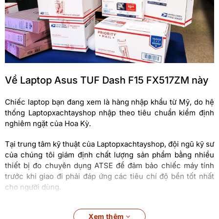
Về Laptop Asus TUF Dash F15 FX517ZM này
Chiếc laptop bạn đang xem là hàng nhập khẩu từ Mỹ, do hệ
thống Laptopxachtayshop nhập theo tiêu chuẩn kiểm định
nghiêm ngặt của Hoa Kỳ.
Tại trung tâm kỹ thuật của Laptopxachtayshop, đội ngũ kỹ sư
của chúng tôi giám định chất lượng sản phẩm bằng nhiều
thiết bị đo chuyên dụng ATSE để đảm bảo chiếc máy tính
trước khi giao đi phải đáp ứng các tiêu chí độ bền tốt nhất
cho người dùng.
Đánh giá chi tiết Laptop gaming ASUS TUF Dash
Xem thêm
F15 FX517ZE