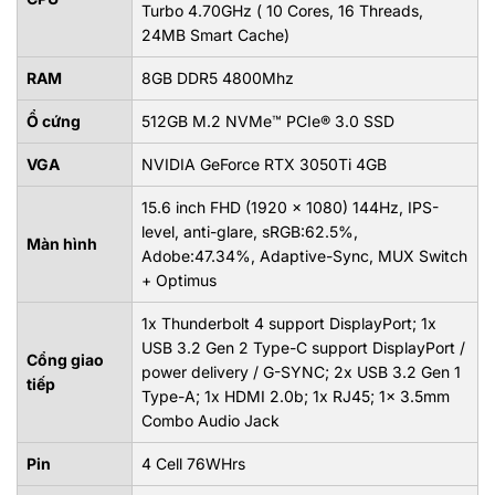
Turbo 4.70GHz ( 10 Cores, 16 Threads,
24MB Smart Cache)
RAM
8GB DDR5 4800Mhz
Ổ cứng
512GB M.2 NVMe™ PCIe® 3.0 SSD
VGA
NVIDIA GeForce RTX 3050Ti 4GB
15.6 inch FHD (1920 x 1080) 144Hz, IPS-
level, anti-glare, sRGB:62.5%,
Màn hình
Adobe:47.34%, Adaptive-Sync, MUX Switch
+ Optimus
1x Thunderbolt 4 support DisplayPort; 1x
USB 3.2 Gen 2 Type-C support DisplayPort /
Cổng giao
power delivery / G-SYNC; 2x USB 3.2 Gen 1
tiếp
Type-A; 1x HDMI 2.0b; 1x RJ45; 1x 3.5mm
Combo Audio Jack
Pin
4 Cell 76WHrs