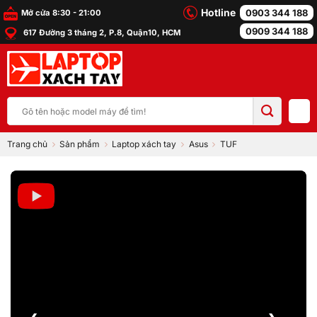
Bỏ
Hotline
0903 344 188
Mở cửa 8:30 - 21:00
qua
0909 344 188
617 Đường 3 tháng 2, P.8, Quận10, HCM
nội
dung
Tìm
kiếm:
Trang chủ
Sản phẩm
Laptop xách tay
Asus
TUF