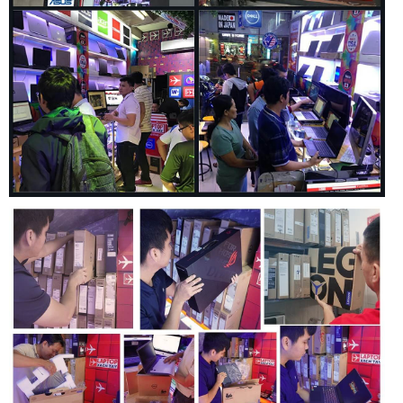
Layout bàn phím Full size với đầy đủ cả dãy phím số và phím
chức năng, bạn có thể thực hiện mọi tác vụ như gõ văn bản,
nhập liệu và code một cách dễ dàng. Bàn phím sở hữu hành
trình phím sâu, độ nảy tốt cho trải nghiệm gõ phím tuyệt vời.
Đồng thời các phím hotkey được làm nổi bật để bạn thao tác
các lệnh quan trọng nhanh hơn.
Cổng kết nối tiện lợi
ASUS TUF Dash F15 được trang bị đầy đủ các cổng kết nối
thông dụng và phổ biến nhất hiện nay như Thunderbolt 4,
HDMI, USB Type-A và USB Type-C để bạn dễ dàng kết nối
nhanh với các thiết bị bên ngoài, truyền dữ liệu tốc độ ấn
tượng hay sạc nhanh cho các thiết bị di động khác một cách
dễ dàng.