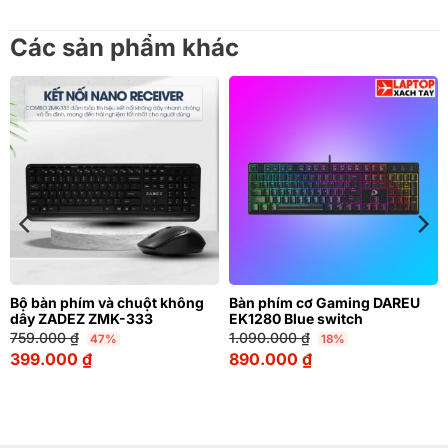
Các sản phẩm khác
Bộ bàn phím và chuột không
Bàn phím cơ Gaming DAREU
dây ZADEZ ZMK-333
EK1280 Blue switch
759.000
₫
1.090.000
₫
47%
18%
399.000
₫
890.000
₫