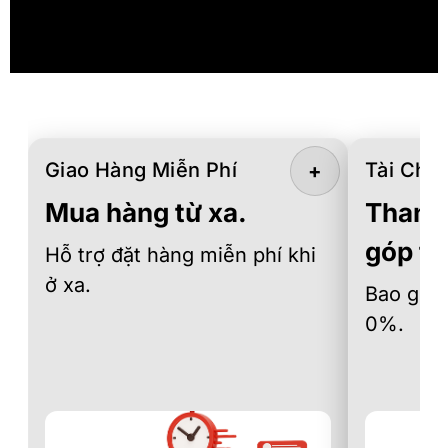
Giao Hàng Miễn Phí
Tài Chín
+
Mua hàng từ xa.
Thanh 
góp th
Hỗ trợ đặt hàng miễn phí khi
ở xa.
Bao gồm 
0%.