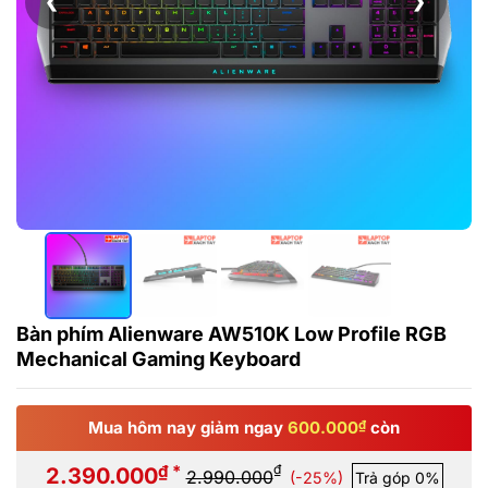
❮
❯
Bàn phím Alienware AW510K Low Profile RGB
Mechanical Gaming Keyboard
Mua hôm nay giảm ngay
600.000
₫
còn
₫ *
₫
2.390.000
2.990.000
(-25%)
Trả góp 0%