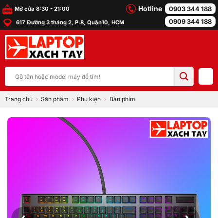
Bỏ
Hotline
0903 344 188
Mở cửa 8:30 - 21:00
qua
0909 344 188
617 Đường 3 tháng 2, P.8, Quận10, HCM
nội
dung
Tìm
kiếm:
Trang chủ
Sản phẩm
Phụ kiện
Bàn phím