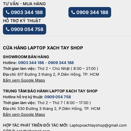
TƯ VẤN - MUA HÀNG
0903 344 188
0909 344 188
HỖ TRỢ KỸ THUẬT
0909 054 758
CỬA HÀNG LAPTOP XACH TAY SHOP
SHOWROOM BÁN HÀNG
Hotline:
0903 344 188
-
0909 344 188
Thời gian làm việc:
Thứ 2 – Chủ Nhật ( 8:00 – 21:00 )
Địa chỉ:
617 Đường 3 tháng 2, P.Diên Hồng, TP. HCM
Bấm xem Google Maps
TRUNG TÂM BẢO HÀNH LAPTOP XACH TAY SHOP
Hotline hỗ trợ kỹ thuật:
0909 054 758
Thời gian làm việc:
Thứ 2 – Thứ 7 ( 8:00 – 17:00 )
Địa chỉ:
530 Đường 3 tháng 2, P.Diên Hồng, TP. HCM
Bấm xem Google Maps
HỢP TÁC PHÁT TRIỂN ĐỐI TÁC MỚI:
Laptopxachtayshop@gmail.com