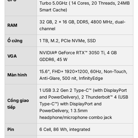
Turbo 5.0GHz ( 14 Cores, 20 Threads, 24MB
Smart Cache)
32 GB, 2 x 16 GB, DDR5, 4800 MHz, dual-
RAM
channel
Ổ cứng
1 TB, M.2, PCIe NVMe, SSD
NVIDIA® GeForce RTX™ 3050 Ti, 4 GB
VGA
GDDR6, 45 W
15.6", FHD+ 1920x1200, 60Hz, Non-Touch,
Màn hình
Anti-Glare, 500 nit, InfinityEdge
1 USB 3.2 Gen 2 Type-C™ (with DisplayPort
and PowerDelivery), 2 Thunderbolt™ 4 (USB
Cổng giao
Type-C™) with DisplayPort and
tiếp
PowerDelivery, 1 3.5mm
headphone/microphone combo jack
Pin
6 Cell, 86 Wh, integrated