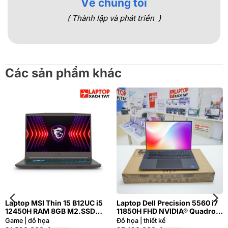
Về chúng tôi
( Thành lập và phát triển )
Các sản phẩm khác
Laptop MSI Thin 15 B12UC i5
Laptop Dell Precision 5560 i7
12450H RAM 8GB M2.SSD
11850H FHD NVIDIA® Quadro
512GB FHD 144Hz NVIDIA®
T1200 4GB | Hàng xách tay
Game | đồ họa
Đồ họa | thiết kế
GeForce RTX™ 3050 4GB
99%