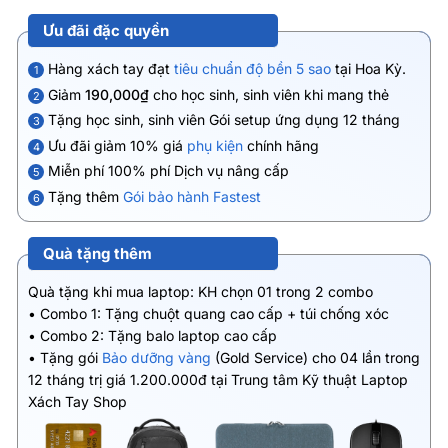
Ưu đãi đặc quyền
Hàng xách tay đạt
tiêu chuẩn độ bền 5 sao
tại Hoa Kỳ.
1
Giảm
190,000₫
cho học sinh, sinh viên khi mang thẻ
2
Tặng học sinh, sinh viên Gói setup ứng dụng 12 tháng
3
Ưu đãi giảm 10% giá
phụ kiện
chính hãng
4
Miễn phí 100% phí Dịch vụ nâng cấp
5
Tặng thêm
Gói bảo hành Fastest
6
Quà tặng thêm
Quà tặng khi mua laptop: KH chọn 01 trong 2 combo
• Combo 1: Tặng chuột quang cao cấp + túi chống xóc
• Combo 2: Tặng balo laptop cao cấp
• Tặng gói
Bảo dưỡng vàng
(Gold Service) cho 04 lần trong
12 tháng trị giá 1.200.000đ tại Trung tâm Kỹ thuật Laptop
Xách Tay Shop