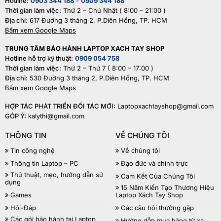
Hotline:
0903 344 188
-
0909 344 188
Thời gian làm việc:
Thứ 2 – Chủ Nhật ( 8:00 – 21:00 )
Địa chỉ:
617 Đường 3 tháng 2, P.Diên Hồng, TP. HCM
Bấm xem Google Maps
TRUNG TÂM BẢO HÀNH LAPTOP XACH TAY SHOP
Hotline hỗ trợ kỹ thuật:
0909 054 758
Thời gian làm việc:
Thứ 2 – Thứ 7 ( 8:00 – 17:00 )
Địa chỉ:
530 Đường 3 tháng 2, P.Diên Hồng, TP. HCM
Bấm xem Google Maps
HỢP TÁC PHÁT TRIỂN ĐỐI TÁC MỚI:
Laptopxachtayshop@gmail.com
GÓP Ý:
kalythi@gmail.com
THÔNG TIN
VỀ CHÚNG TÔI
Tin công nghệ
Về chúng tôi
Thông tin Laptop – PC
Đạo đức và chính trực
Thủ thuật, mẹo, hướng dẫn sử
Cam Kết Của Chúng Tôi
dụng
15 Năm Kiến Tạo Thương Hiệu
Games
Laptop Xách Tay Shop
Hỏi-Đáp
Các câu hỏi thường gặp
Các gói bảo hành tại Laptop
Hướng dẫn mua hàng từ xa