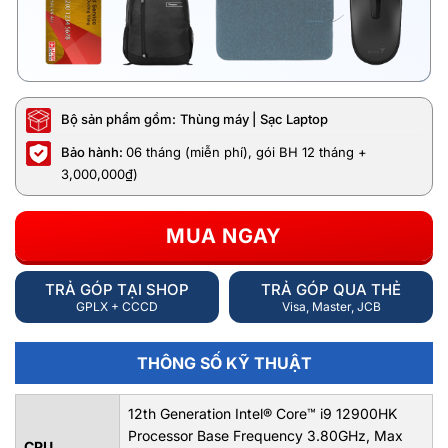
Bộ sản phẩm gồm:
Thùng máy | Sạc Laptop
Bảo hành:
06 tháng (miễn phí), gói BH 12 tháng +
3,000,000₫)
MUA NGAY
TRẢ GÓP TẠI SHOP
TRẢ GÓP QUA THẺ
GPLX + CCCD
Visa, Master, JCB
THÔNG SỐ KỸ THUẬT
12th Generation Intel® Core™ i9 12900HK
Processor Base Frequency 3.80GHz, Max
CPU