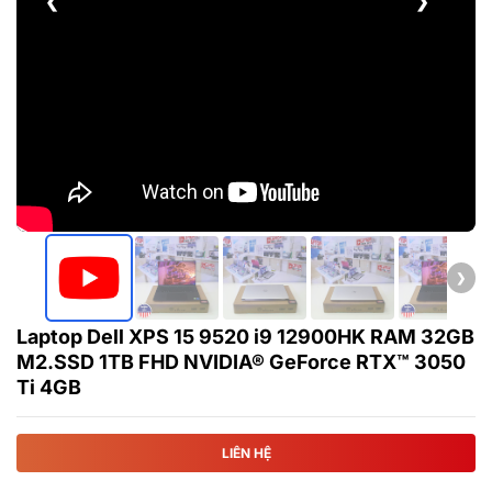
❮
❯
❯
Laptop Dell XPS 15 9520 i9 12900HK RAM 32GB
M2.SSD 1TB FHD NVIDIA® GeForce RTX™ 3050
Ti 4GB
LIÊN HỆ