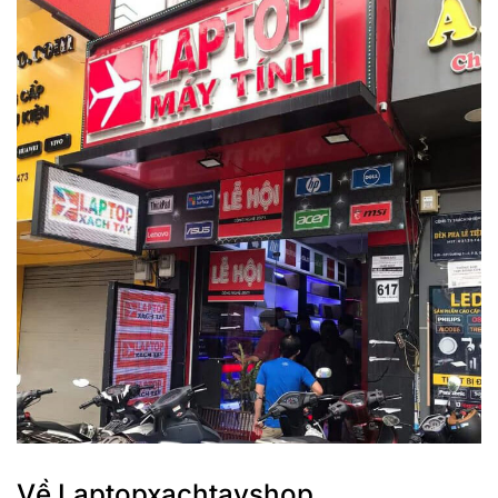
Về Laptopxachtayshop