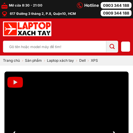
Bỏ
Hotline
0903 344 188
Mở cửa 8:30 - 21:00
qua
0909 344 188
617 Đường 3 tháng 2, P.8, Quận10, HCM
nội
dung
Tìm
kiếm:
Trang chủ
Sản phẩm
Laptop xách tay
Dell
XPS