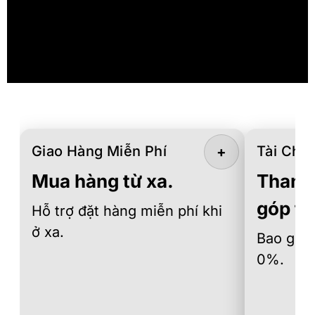
Giao Hàng Miễn Phí
Tài Chín
+
Mua hàng từ xa.
Thanh 
góp th
Hỗ trợ đặt hàng miễn phí khi
ở xa.
Bao gồm 
0%.