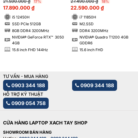
21.590.000
₫
27.490.000
₫
17%
18%
17.890.000
₫
22.590.000
₫
i5 12450H
i7 11850H
SSD PCIe 512GB
M2.SSD
SSD
SSD
8GB DDR4 3200MHz
DDR4 3200MHz
RAM
RAM
NVIDIA® GeForce RTX™ 3050
NVIDIA® Quadro T1200 4GB
4GB
GDDR6
15.6 inch FHD 144Hz
15.6 inch FHD
INCH
INCH
TƯ VẤN - MUA HÀNG
0903 344 188
0909 344 188
HỖ TRỢ KỸ THUẬT
0909 054 758
CỬA HÀNG LAPTOP XACH TAY SHOP
SHOWROOM BÁN HÀNG