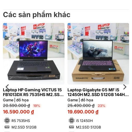
Các sản phẩm khác
Laptop HP Gaming VICTUS 15
Laptop Gigabyte G5 MF i5
FB1013DX R5 7535HS M2.SSD
12450H M2.SSD 512GB 144HZ
512GB FHD NVIDIA® GeForce
FHD NVIDIA® GeForce RTX™
Game | đồ họa
Game | đồ họa
RTX™ 2050 4GB
4050 6GB
20.590.000
₫
25.490.000
₫
19%
23%
16.590.000
₫
19.690.000
₫
R5 7535HS
i5 12450H
M2.SSD 512GB
M2.SSD 512GB
SSD
SSD