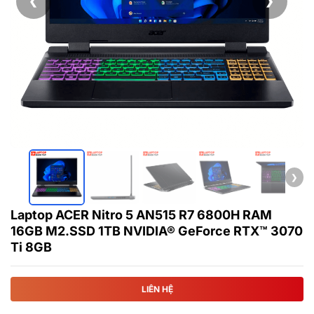
❮
❯
❯
Laptop ACER Nitro 5 AN515 R7 6800H RAM
16GB M2.SSD 1TB NVIDIA® GeForce RTX™ 3070
Ti 8GB
LIÊN HỆ