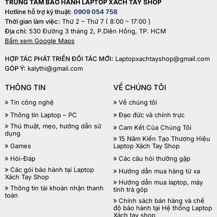
TRUNG TÂM BẢO HÀNH LAPTOP XACH TAY SHOP
Hotline hỗ trợ kỹ thuật:
0909 054 758
Thời gian làm việc:
Thứ 2 – Thứ 7 ( 8:00 – 17:00 )
Địa chỉ:
530 Đường 3 tháng 2, P.Diên Hồng, TP. HCM
Bấm xem Google Maps
HỢP TÁC PHÁT TRIỂN ĐỐI TÁC MỚI:
Laptopxachtayshop@gmail.com
GÓP Ý:
kalythi@gmail.com
THÔNG TIN
VỀ CHÚNG TÔI
Tin công nghệ
Về chúng tôi
Thông tin Laptop – PC
Đạo đức và chính trực
Thủ thuật, mẹo, hướng dẫn sử
Cam Kết Của Chúng Tôi
dụng
15 Năm Kiến Tạo Thương Hiệu
Games
Laptop Xách Tay Shop
Hỏi-Đáp
Các câu hỏi thường gặp
Các gói bảo hành tại Laptop
Hướng dẫn mua hàng từ xa
Xách Tay Shop
Hướng dẫn mua laptop, máy
Thông tin tài khoản nhận thanh
tính trả góp
toán
Chính sách bán hàng và chế
độ bảo hành tại Hệ thống Laptop
Xách tay shop