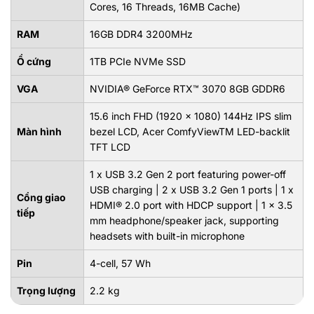
Cores, 16 Threads, 16MB Cache)
RAM
16GB DDR4 3200MHz
Ổ cứng
1TB PCIe NVMe SSD
VGA
NVIDIA® GeForce RTX™ 3070 8GB GDDR6
15.6 inch FHD (1920 x 1080) 144Hz IPS slim
Màn hình
bezel LCD, Acer ComfyViewTM LED-backlit
TFT LCD
1 x USB 3.2 Gen 2 port featuring power-off
USB charging | 2 x USB 3.2 Gen 1 ports | 1 x
Cổng giao
HDMI® 2.0 port with HDCP support | 1 x 3.5
tiếp
mm headphone/speaker jack, supporting
headsets with built-in microphone
Pin
4-cell, 57 Wh
Trọng lượng
2.2 kg