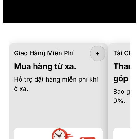
Giao Hàng Miễn Phí
Tài Chín
+
Mua hàng từ xa.
Thanh 
góp th
Hỗ trợ đặt hàng miễn phí khi
ở xa.
Bao gồm 
0%.