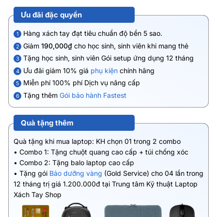
Ưu đãi đặc quyền
Hàng xách tay đạt tiêu chuẩn độ bền 5 sao.
1
Giảm
190,000₫
cho học sinh, sinh viên khi mang thẻ
2
Tặng học sinh, sinh viên Gói setup ứng dụng 12 tháng
3
Ưu đãi giảm 10% giá
phụ kiện
chính hãng
4
Miễn phí 100% phí Dịch vụ nâng cấp
5
Tặng thêm
Gói bảo hành Fastest
6
Quà tặng thêm
Quà tặng khi mua laptop: KH chọn 01 trong 2 combo
• Combo 1: Tặng chuột quang cao cấp + túi chống xóc
• Combo 2: Tặng balo laptop cao cấp
• Tặng gói
Bảo dưỡng vàng
(Gold Service) cho 04 lần trong
12 tháng trị giá 1.200.000đ tại Trung tâm Kỹ thuật Laptop
Xách Tay Shop