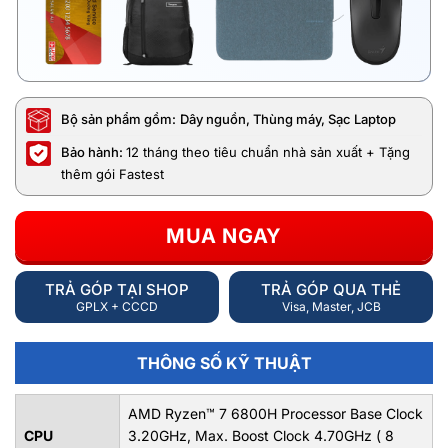
Bộ sản phẩm gồm:
Dây nguồn, Thùng máy, Sạc Laptop
Bảo hành:
12 tháng theo tiêu chuẩn nhà sản xuất + Tặng
thêm gói Fastest
MUA NGAY
TRẢ GÓP TẠI SHOP
TRẢ GÓP QUA THẺ
GPLX + CCCD
Visa, Master, JCB
THÔNG SỐ KỸ THUẬT
AMD Ryzen™ 7 6800H Processor Base Clock
CPU
3.20GHz, Max. Boost Clock 4.70GHz ( 8