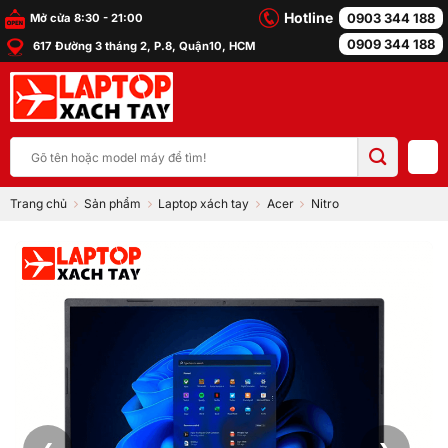
Bỏ
Hotline
0903 344 188
Mở cửa 8:30 - 21:00
qua
0909 344 188
617 Đường 3 tháng 2, P.8, Quận10, HCM
nội
dung
Tìm
kiếm:
Trang chủ
Sản phẩm
Laptop xách tay
Acer
Nitro