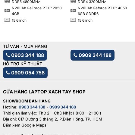
DDR5 4800MHz
DDR4 3200MHz
RAM
RAM
NVIDIA® GeForce RTX™ 2050
NVIDIA® Geforce RTX™ 4050
4GB
6GB GDDR6
15.6 inch
15.6 inch
INCH
INCH
TƯ VẤN - MUA HÀNG
0903 344 188
0909 344 188
HỖ TRỢ KỸ THUẬT
0909 054 758
CỬA HÀNG LAPTOP XACH TAY SHOP
SHOWROOM BÁN HÀNG
Hotline:
0903 344 188
-
0909 344 188
Thời gian làm việc:
Thứ 2 – Chủ Nhật ( 8:00 – 21:00 )
Địa chỉ:
617 Đường 3 tháng 2, P.Diên Hồng, TP. HCM
Bấm xem Google Maps