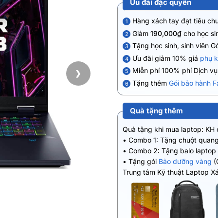
Ưu đãi đặc quyền
Hàng xách tay đạt tiêu ch
1
Giảm
190,000₫
cho học sin
2
Tặng học sinh, sinh viên G
3
Ưu đãi giảm 10% giá
phụ k
4
Miễn phí 100% phí Dịch v
5
❯
Tặng thêm
Gói bảo hành F
6
Quà tặng thêm
Quà tặng khi mua laptop: KH
• Combo 1: Tặng chuột quang
• Combo 2: Tặng balo laptop
• Tặng gói
Bảo dưỡng vàng
(
Trung tâm Kỹ thuật Laptop X