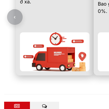
ở xa.
Bao 
0%.
‹