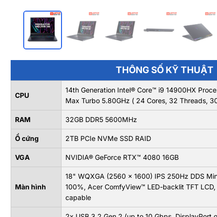
THÔNG SỐ KỸ THUẬT
14th Generation Intel® Core™ i9 14900HX Proc
CPU
Max Turbo 5.80GHz ( 24 Cores, 32 Threads, 
RAM
32GB DDR5 5600MHz
Ổ cứng
2TB PCIe NVMe SSD RAID
VGA
NVIDIA® GeForce RTX™ 4080 16GB
18" WQXGA (2560 x 1600) IPS 250Hz DDS Mini 
Màn hình
100%, Acer ComfyView™ LED-backlit TFT LCD,
capable
2x USB 3.2 Gen 2 (up to 10 Gbps, DisplayPort 