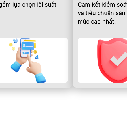
gồm lựa chọn lãi suất
Cam kết kiểm soát
và tiêu chuẩn sản
mức cao nhất.