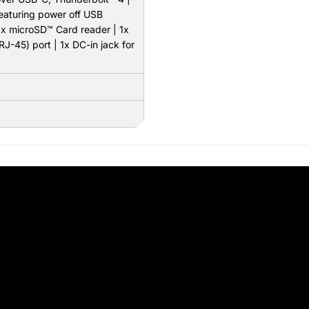
featuring power off USB
1x microSD™ Card reader | 1x
J-45) port | 1x DC-in jack for