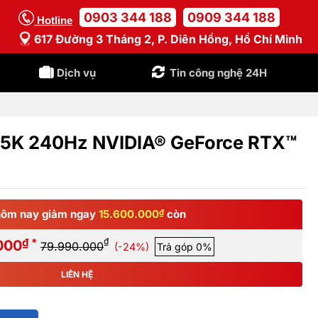
0903 344 188
0909 344 188
Hotline
617 Đường 3 Tháng 2, P. Diên Hồng, Hồ Chí Minh
Dịch vụ
Tin công nghệ 24H
.5K 240Hz NVIDIA® GeForce RTX™
ôm nay giảm ngay
15.600.000
₫
còn
₫ *
₫
000
79.990.000
(-24%)
Trả góp 0%
LIÊN HỆ