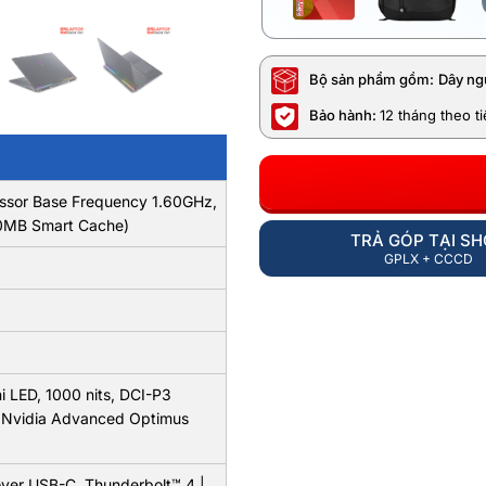
Bộ sản phẩm gồm:
Dây ng
Bảo hành:
12 tháng theo t
essor Base Frequency 1.60GHz,
30MB Smart Cache)
TRẢ GÓP TẠI S
GPLX + CCCD
LED, 1000 nits, DCI-P3
 Nvidia Advanced Optimus
over USB-C, Thunderbolt™ 4 |