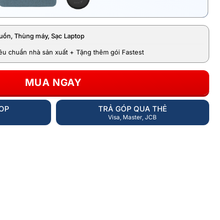
uồn, Thùng máy, Sạc Laptop
iêu chuẩn nhà sản xuất + Tặng thêm gói Fastest
MUA NGAY
HOP
TRẢ GÓP QUA THẺ
Visa, Master, JCB