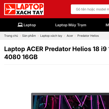
Bỏ
Tìm
qua
kiếm:
nội
dung
Laptop
Laptop Máy Trạm
M
Trang chủ
Sản phẩm
Laptop xách tay
Acer
Predator Helios
Laptop ACER Predator Helios 18
4080 16GB