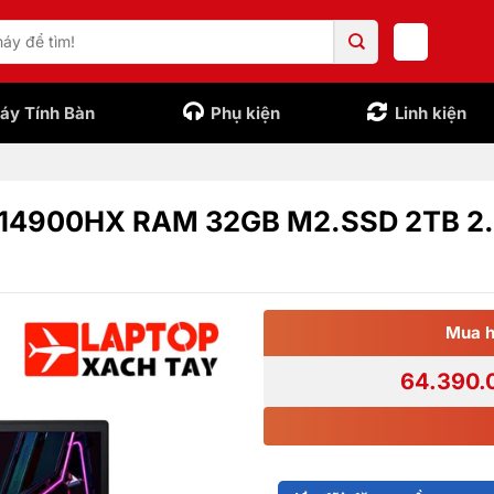
áy Tính Bàn
Phụ kiện
Linh kiện
 i9 14900HX RAM 32GB M2.SSD 2TB 2
Mua h
64.390.