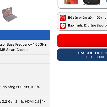
Bộ sản phẩm gồm:
Dây ng
Bảo hành:
12 tháng theo t
essor Base Frequency 1.60GHz,
0MB Smart Cache)
TRẢ GÓP TẠI S
GPLX + CCCD
z, độ sáng 500 nits, 100%
3.2 Gen 2 | 1x HDMI 2.1 | 1x