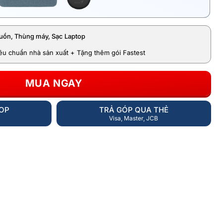
uồn, Thùng máy, Sạc Laptop
iêu chuẩn nhà sản xuất + Tặng thêm gói Fastest
MUA NGAY
HOP
TRẢ GÓP QUA THẺ
Visa, Master, JCB