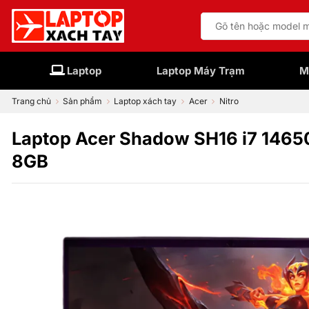
Bỏ
Tìm
qua
kiếm:
nội
dung
Laptop
Laptop Máy Trạm
M
Trang chủ
Sản phẩm
Laptop xách tay
Acer
Nitro
Laptop Acer Shadow SH16 i7 146
8GB