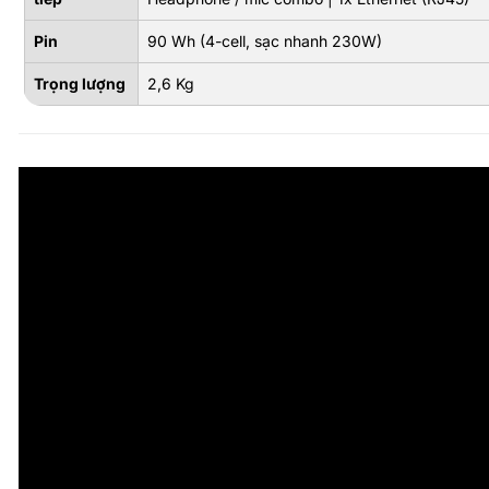
Pin
90 Wh (4-cell, sạc nhanh 230W)
Trọng lượng
2,6 Kg