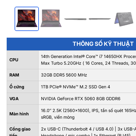
THÔNG SỐ KỸ THUẬT
14th Generation Intel® Core™ i7 14650HX Proc
CPU
Max Turbo 5.20GHz ( 16 Cores, 24 Threads, 3
RAM
32GB DDR5 5600 MHz
Ổ cứng
1TB PCIe® NVMe™ M.2 SSD Gen 4
VGA
NVIDIA GeForce RTX 5060 8GB GDDR6
16.0″ 2.5K (2560×1600), IPS, tần số quét 165H
Màn hình
sRGB, viền mỏng
Cổng giao
2x USB-C (Thunderbolt 4 / USB 4.0) | 3x USB-A 
tiếp
Headphone / mic combo | 1x Ethernet (RJ45)