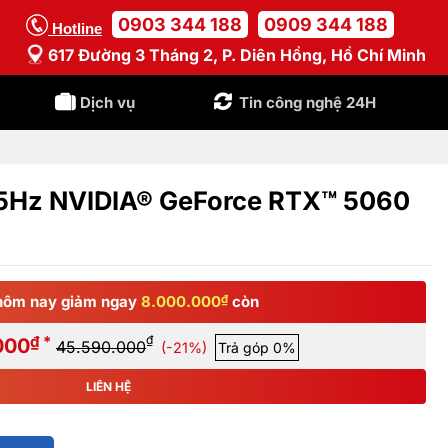
0903 344 188
0909 344 188
Hotline
617 Đường 3 Tháng 2, P. Diên Hồng, Hồ Chí Minh
Dịch vụ
Tin công nghệ 24H
5Hz NVIDIA® GeForce RTX™ 5060
hôm nay giảm ngay
8.000.000
₫
còn
₫ *
₫
000
45.590.000
(-21%)
Trả góp 0%
LIÊN HỆ