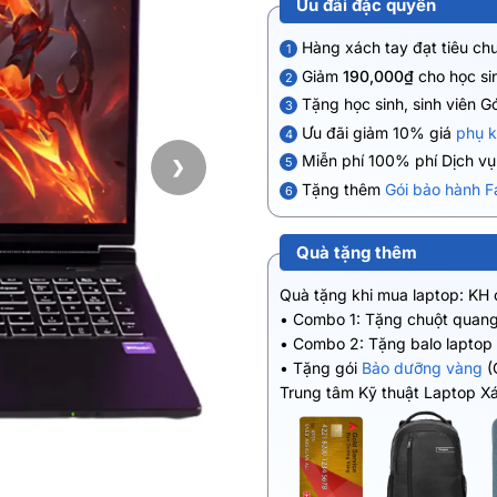
Ưu đãi đặc quyền
Hàng xách tay đạt tiêu ch
1
Giảm
190,000₫
cho học sin
2
Tặng học sinh, sinh viên G
3
Ưu đãi giảm 10% giá
phụ k
4
Miễn phí 100% phí Dịch v
5
❯
Tặng thêm
Gói bảo hành F
6
Quà tặng thêm
Quà tặng khi mua laptop: KH
• Combo 1: Tặng chuột quang
• Combo 2: Tặng balo laptop
• Tặng gói
Bảo dưỡng vàng
(
Trung tâm Kỹ thuật Laptop X