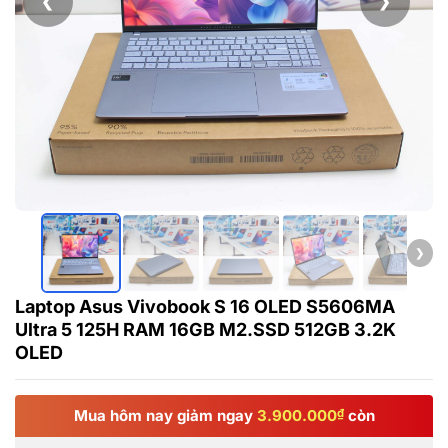
❮
❯
❯
Laptop Asus Vivobook S 16 OLED S5606MA
Ultra 5 125H RAM 16GB M2.SSD 512GB 3.2K
OLED
Mua hôm nay giảm ngay
3.900.000
₫
còn