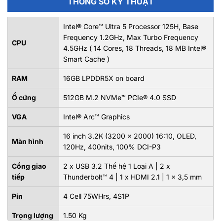
THÔNG SỐ KỸ THUẬT
Intel® Core™ Ultra 5 Processor 125H, Base
Frequency 1.2GHz, Max Turbo Frequency
CPU
4.5GHz ( 14 Cores, 18 Threads, 18 MB Intel®
Smart Cache )
RAM
16GB LPDDR5X on board
Ổ cứng
512GB M.2 NVMe™ PCIe® 4.0 SSD
VGA
Intel® Arc™ Graphics
16 inch 3.2K (3200 x 2000) 16:10, OLED,
Màn hình
120Hz, 400nits, 100% DCI-P3
Cổng giao
2 x USB 3.2 Thế hệ 1 Loại A | 2 x
tiếp
Thunderbolt™ 4 | 1 x HDMI 2.1 | 1 x 3,5 mm
Pin
4 Cell 75WHrs, 4S1P
Trọng lượng
1.50 Kg