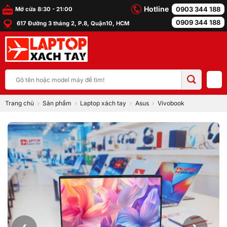
Bỏ
Hotline
0903 344 188
Mở cửa 8:30 - 21:00
qua
0909 344 188
617 Đường 3 tháng 2, P.8, Quận10, HCM
nội
dung
Tìm
kiếm:
Trang chủ
Sản phẩm
Laptop xách tay
Asus
Vivobook