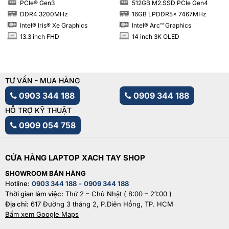
PCIe® Gen3
512GB M2.SSD PCIe Gen4
SSD
SSD
DDR4 3200MHz
16GB LPDDR5x 7467MHz
RAM
RAM
Intel® Iris® Xe Graphics
Intel® Arc™ Graphics
13.3 inch FHD
14 inch 3K OLED
INCH
INCH
TƯ VẤN - MUA HÀNG
0903 344 188
0909 344 188
HỖ TRỢ KỸ THUẬT
0909 054 758
CỬA HÀNG LAPTOP XACH TAY SHOP
SHOWROOM BÁN HÀNG
Hotline:
0903 344 188
-
0909 344 188
Thời gian làm việc:
Thứ 2 – Chủ Nhật ( 8:00 – 21:00 )
Địa chỉ:
617 Đường 3 tháng 2, P.Diên Hồng, TP. HCM
Bấm xem Google Maps