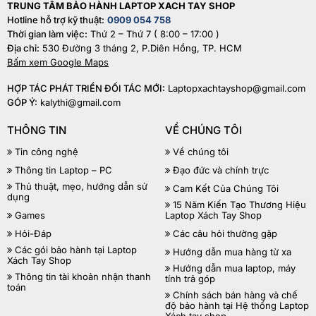
TRUNG TÂM BẢO HÀNH LAPTOP XACH TAY SHOP
Hotline hỗ trợ kỹ thuật:
0909 054 758
Thời gian làm việc:
Thứ 2 – Thứ 7 ( 8:00 – 17:00 )
Địa chỉ:
530 Đường 3 tháng 2, P.Diên Hồng, TP. HCM
Bấm xem Google Maps
HỢP TÁC PHÁT TRIỂN ĐỐI TÁC MỚI:
Laptopxachtayshop@gmail.com
GÓP Ý:
kalythi@gmail.com
THÔNG TIN
VỀ CHÚNG TÔI
Tin công nghệ
Về chúng tôi
Thông tin Laptop – PC
Đạo đức và chính trực
Thủ thuật, mẹo, hướng dẫn sử
Cam Kết Của Chúng Tôi
dụng
15 Năm Kiến Tạo Thương Hiệu
Games
Laptop Xách Tay Shop
Hỏi-Đáp
Các câu hỏi thường gặp
Các gói bảo hành tại Laptop
Hướng dẫn mua hàng từ xa
Xách Tay Shop
Hướng dẫn mua laptop, máy
Thông tin tài khoản nhận thanh
tính trả góp
toán
Chính sách bán hàng và chế
độ bảo hành tại Hệ thống Laptop
Xách tay shop