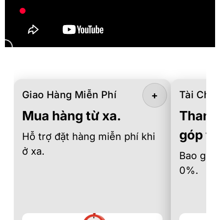
Giao Hàng Miễn Phí
Tài Chín
+
Mua hàng từ xa.
Thanh 
góp th
Hỗ trợ đặt hàng miễn phí khi
ở xa.
Bao gồm 
0%.