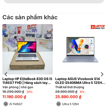
Các sản phẩm khác
Laptop HP EliteBook 830 G8 i5
Laptop ASUS Vivobook S14
1145G7 FHD | Hàng xách tay
OLED S5406MA Ultra 5 125H
99%
RAM 16GB M2.SSD 512GB 3K
Văn phòng | nhỏ gọn
Thiết kế thời thượng
OLED 120Hz
16.290.000
₫
28.590.000
₫
31%
9%
11.190.000
₫
25.890.000
₫
i5 1145G7
Ultra 5 125H