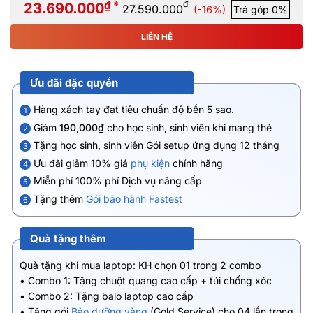
₫ *
₫
23.690.000
27.590.000
(-16%)
Trả góp 0%
LIÊN HỆ
Ưu đãi đặc quyền
Hàng xách tay đạt tiêu chuẩn độ bền 5 sao.
1
Giảm
190,000₫
cho học sinh, sinh viên khi mang thẻ
2
Tặng học sinh, sinh viên Gói setup ứng dụng 12 tháng
3
Ưu đãi giảm 10% giá
phụ kiện
chính hãng
4
Miễn phí 100% phí Dịch vụ nâng cấp
5
Tặng thêm
Gói bảo hành Fastest
6
Quà tặng thêm
Quà tặng khi mua laptop: KH chọn 01 trong 2 combo
• Combo 1: Tặng chuột quang cao cấp + túi chống xóc
• Combo 2: Tặng balo laptop cao cấp
• Tặng gói
Bảo dưỡng vàng
(Gold Service) cho 04 lần trong