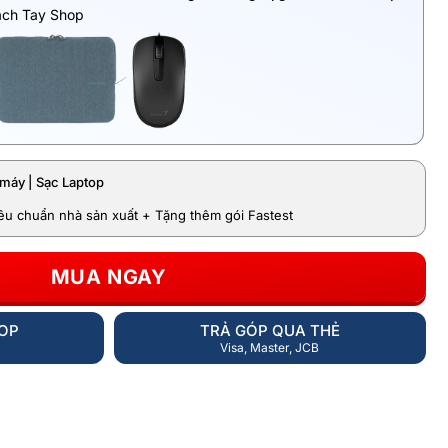
ách Tay Shop
máy | Sạc Laptop
iêu chuẩn nhà sản xuất + Tặng thêm gói Fastest
MUA NGAY
HOP
TRẢ GÓP QUA THẺ
Visa, Master, JCB