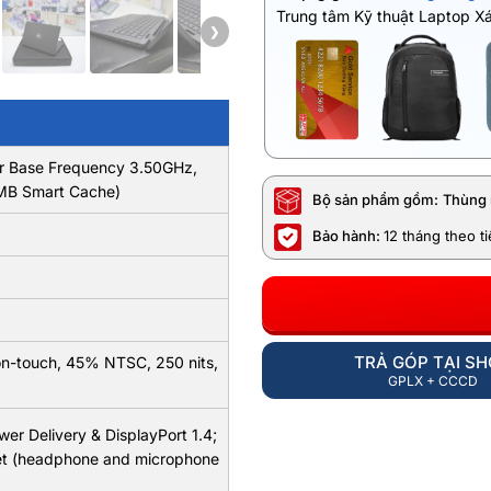
Trung tâm Kỹ thuật Laptop X
❯
or Base Frequency 3.50GHz,
2MB Smart Cache)
Bộ sản phẩm gồm:
Thùng 
Bảo hành:
12 tháng theo t
TRẢ GÓP TẠI S
non-touch, 45% NTSC, 250 nits,
GPLX + CCCD
er Delivery & DisplayPort 1.4;
set (headphone and microphone