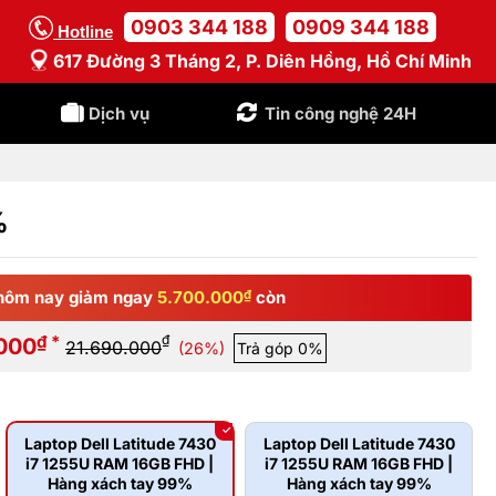
0903 344 188
0909 344 188
Hotline
617 Đường 3 Tháng 2, P. Diên Hồng, Hồ Chí Minh
Dịch vụ
Tin công nghệ 24H
%
hôm nay giảm ngay
5.700.000
₫
còn
₫ *
₫
000
21.690.000
(26%)
Trả góp 0%
Laptop Dell Latitude 7430
Laptop Dell Latitude 7430
i7 1255U RAM 16GB FHD |
i7 1255U RAM 16GB FHD |
Hàng xách tay 99%
Hàng xách tay 99%