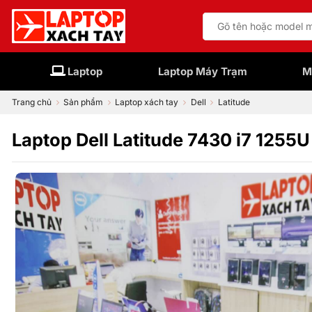
Bỏ
Tìm
qua
kiếm:
nội
dung
Laptop
Laptop Máy Trạm
M
Trang chủ
Sản phẩm
Laptop xách tay
Dell
Latitude
Laptop Dell Latitude 7430 i7 125