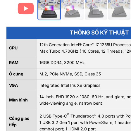
THÔNG SỐ KỸ THUẬT
12th Generation Intel® Core™ i7 1255U Process
CPU
Max Turbo 4.70GHz ( 10 Cores, 12 Threads, 1
RAM
16GB DDR4, 3200 MHz
Ổ cứng
M.2, PCIe NVMe, SSD, Class 35
VGA
Integrated Intel Iris Xe Graphics
14-inch, FHD 1920 x 1080, 60 Hz, anti-glare, 
Màn hình
wide-viewing angle, narrow bent
®
2 USB Type-C
Thunderbolt™ 4.0 ports with Pow
Cổng giao
1 USB 3.2 Gen 1 port with PowerShare; 1 head
tiếp
combo) port; 1 HDMI 2.0 port