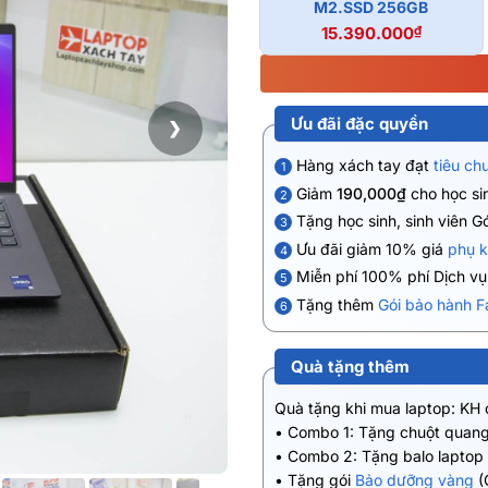
M2.SSD 256GB
15.390.000
₫
Ưu đãi đặc quyền
❯
Hàng xách tay đạt
tiêu ch
1
Giảm
190,000₫
cho học sin
2
Tặng học sinh, sinh viên G
3
Ưu đãi giảm 10% giá
phụ k
4
Miễn phí 100% phí Dịch v
5
Tặng thêm
Gói bảo hành F
6
Quà tặng thêm
Quà tặng khi mua laptop: KH
• Combo 1: Tặng chuột quang
• Combo 2: Tặng balo laptop
• Tặng gói
Bảo dưỡng vàng
(