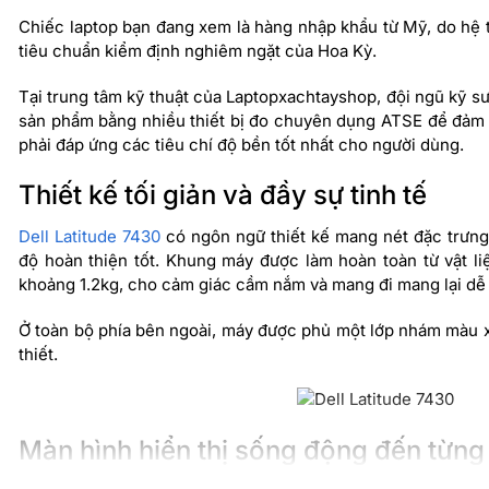
Chiếc laptop bạn đang xem là hàng nhập khẩu từ Mỹ, do hệ
tiêu chuẩn kiểm định nghiêm ngặt của Hoa Kỳ.
Tại trung tâm kỹ thuật của Laptopxachtayshop, đội ngũ kỹ s
sản phẩm bằng nhiều thiết bị đo chuyên dụng ATSE để đảm b
phải đáp ứng các tiêu chí độ bền tốt nhất cho người dùng.
Thiết kế tối giản và đầy sự tinh tế
Dell Latitude 7430
có ngôn ngữ thiết kế mang nét đặc trưng c
độ hoàn thiện tốt. Khung máy được làm hoàn toàn từ vật l
khoảng 1.2kg, cho cảm giác cầm nắm và mang đi mang lại dễ 
Ở toàn bộ phía bên ngoài, máy được phủ một lớp nhám màu x
thiết.
Màn hình hiển thị sống động đến từng c