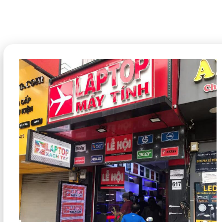
Máy có kích thước màn hình 14 inchFull HD (1920 x 1080p),
, các biểu tượng cũng trở nên thanh mảnh, nhỏ gọn hơn.