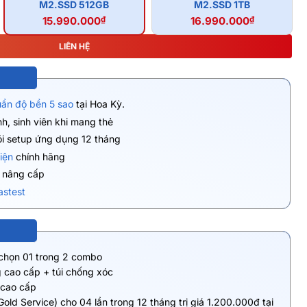
M2.SSD 512GB
M2.SSD 1TB
15.990.000
₫
16.990.000
₫
LIÊN HỆ
uẩn độ bền 5 sao
tại Hoa Kỳ.
h, sinh viên khi mang thẻ
ói setup ứng dụng 12 tháng
iện
chính hãng
ụ nâng cấp
astest
 chọn 01 trong 2 combo
 cao cấp + túi chống xóc
 cao cấp
Gold Service) cho 04 lần trong 12 tháng trị giá 1.200.000đ tại