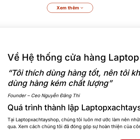
 viền màn hình mỏng, tấm nền WVA chống chói cùng độ sáng 300 
Xem thêm
Về Hệ thống cửa hàng Laptop
“Tôi thích dùng hàng tốt, nên tôi
dùng hàng kém chất lượng”
Founder – Ceo Nguyễn Đăng Thi
Quá trình thành lập Laptopxachtay
Tại Laptopxachtayshop, chúng tôi luôn mơ ước làm nên nhữn
qua. Xem cách chúng tôi đã đóng góp sự hoàn thiện của cô