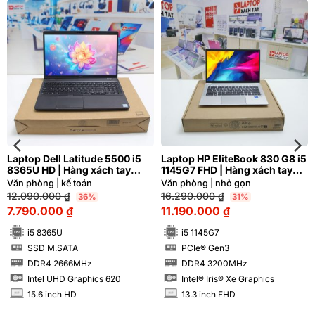
Laptop Dell Latitude 5500 i5
Laptop HP EliteBook 830 G8 i5
8365U HD | Hàng xách tay
1145G7 FHD | Hàng xách tay
97%
99%
Văn phòng | kế toán
Văn phòng | nhỏ gọn
12.090.000
₫
16.290.000
₫
36%
31%
7.790.000
₫
11.190.000
₫
i5 8365U
i5 1145G7
SSD M.SATA
PCIe® Gen3
SSD
SSD
DDR4 2666MHz
DDR4 3200MHz
RAM
RAM
Intel UHD Graphics 620
Intel® Iris® Xe Graphics
15.6 inch HD
13.3 inch FHD
INCH
INCH