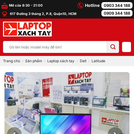
Bỏ
Hotline
0903 344 188
Mở cửa 8:30 - 21:00
qua
0909 344 188
617 Đường 3 tháng 2, P.8, Quận10, HCM
nội
dung
Tìm
kiếm:
Trang chủ
Sản phẩm
Laptop xách tay
Dell
Latitude