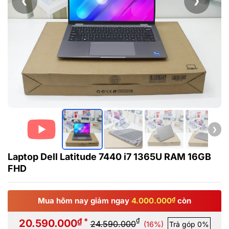
❮
❯
❯
Laptop Dell Latitude 7440 i7 1365U RAM 16GB
FHD
Mua hôm nay giảm ngay
4.000.000
₫
còn
₫ *
₫
20.590.000
24.590.000
(16%)
Trả góp 0%