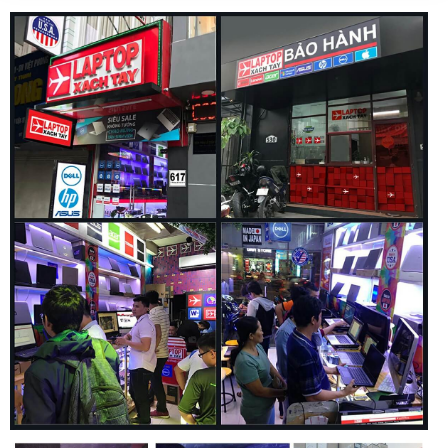
dùng trong công việc, đặc biệt là những ai thường xuyên
phải trình chiếu.
Dell Latitude 7440 được trang bị những cổng kết nối cơ bản
nhất với số lượng được xem như là đầy đủ với:
• 1 External uSIM card tray (WWAN only)
• 1 Universal Audio Jack
• 2 USB 3.2 Gen 1 Type-A port, USB 3.2 Gen 1 Type-A port
with PowerShare
• 1 Wedge-shaped lock slot
• 1 HDMI 2.0
• 2 USB Type-C Thunderbolt™ 4.0 with Power Delivery &
DisplayPort 1.4
• 1 Smart card reader (Optional)