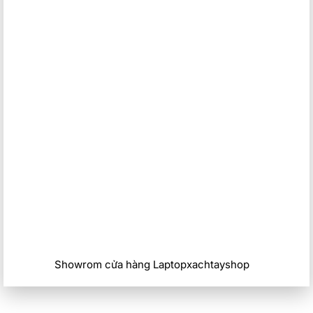
Showrom cửa hàng Laptopxachtayshop
Kết nối
Dell Latitude 7440 chắc hẳn sẽ giúp ích khá nhiều cho người