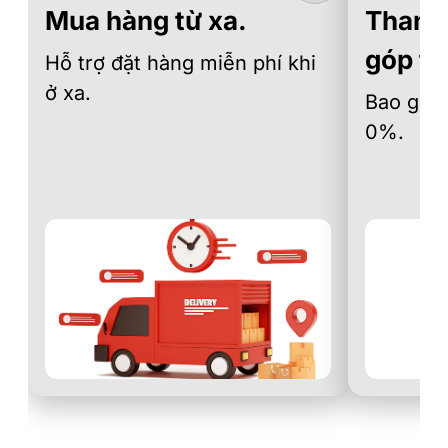
Mua hàng từ xa.
Thanh 
góp th
Hỗ trợ đặt hàng miễn phí khi
ở xa.
Bao gồm 
0%.