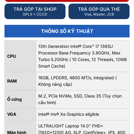
TRẢ GÓP TẠI SHOP
TRẢ GÓP QUA THẺ
GPLX + CCCD
Visa, Master, JCB
THÔNG SỐ KỸ THUẬT
13th Generation Intel® Core™ i7 1365U
Processor Base Frequency 3.90GHz, Max
CPU
Turbo 5.20GHz ( 10 Cores, 12 Threads, 12MB
Smart Cache)
16GB, LPDDR5, 4800 MT/s, integrated (
RAM
Không nâng cấp)
M.2, PCIe NVMe, SSD, Class 35 (Tùy chọn
Ổ cứng
cấu hình)
VGA
Intel® Iris® Xe Graphics eligible
ULTRALIGHT Laptop 14.0" FHD+
Màn hình
(1920x1200) AG, SLP, ComfView+, IPS, 400