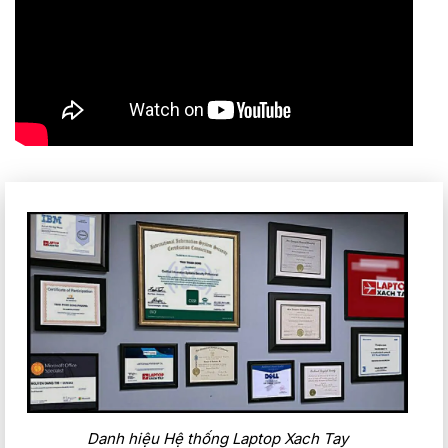
mền dụng phim như camta… máy đều đáp ứng được hoàn
hảo.Bàn phím – touchpad:
Chắc hẳn người dùng đã quá quen về thiết kế của những
mẫu Latitude khi mà mọi thứ trên bộ phím đều được tối ưu
nhất cho người dùng. Dell Latitude 7440 vẫn mang lại một bộ
phím không hề kém cạnh với những mẫu Laptop doanh nhân
tiền nhiệm khác. Thiết kế bàn phím lớn, với các phím êm,
nhạy và khoảng cách phím đồng đều mang lại trải nghiệm gõ
vô cùng thoải mái. Ngoài ra, bàn phím cũng được trang bị
đèn nền với các mức độ tùy chỉnh khác nhau.
Điều đặc biệt trên mẫu Laptop của Dell năm nay đên từ bộ
TouchPad đã được thiết kế lại, và thêm vào đó những tính
năng mà có thể nói là đầu tiên xuất hiện trên máy tính hiện
nay. Bề mặt TouchPad vẫn được làm rất mịn, thêm vào đó là
mầu trắng xám vô cùng sang trọng. kích thước bề mặt lớn đi
kèm với những tính năng ẩn dưới touchpad như: bật tắt
camera hay bặt tắt mic. Đây được xem là một bước đi mới
trong công nghệ làm touchpad ở trên laptop, một tính năng
khá thú vị mà người dùng chắc chắn sẽ cực kì thích thú.
Danh hiệu Hệ thống Laptop Xach Tay