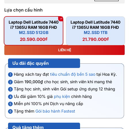
Lựa chọn cấu hình
Laptop Dell Latitude 7440
Laptop Dell Latitude 7440
i7 1365U RAM 16GB FHD
i7 1365U RAM 16GB FHD
M2.SSD 512GB
M2.SSD 1TB
20.590.000
₫
21.790.000
₫
LIÊN HỆ
Ưu đãi đặc quyền
Hàng xách tay đạt
tiêu chuẩn độ bền 5 sao
tại Hoa Kỳ.
1
Giảm
190,000₫
cho học sinh, sinh viên khi mang thẻ
2
Tặng học sinh, sinh viên Gói setup ứng dụng 12 tháng
3
Ưu đãi giảm 10% giá
phụ kiện
chính hãng
4
Miễn phí 100% phí Dịch vụ nâng cấp
5
Tặng thêm
Gói bảo hành Fastest
6
Quà tặng thêm