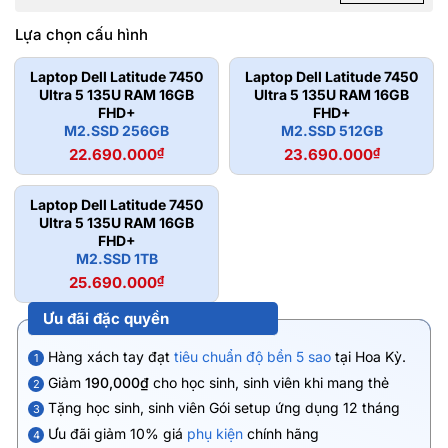
Lựa chọn cấu hình
Laptop Dell Latitude 7450
Laptop Dell Latitude 7450
Ultra 5 135U RAM 16GB
Ultra 5 135U RAM 16GB
FHD+
FHD+
M2.SSD 256GB
M2.SSD 512GB
22.690.000
₫
23.690.000
₫
Laptop Dell Latitude 7450
Ultra 5 135U RAM 16GB
FHD+
M2.SSD 1TB
25.690.000
₫
Ưu đãi đặc quyền
Hàng xách tay đạt
tiêu chuẩn độ bền 5 sao
tại Hoa Kỳ.
1
Giảm
190,000₫
cho học sinh, sinh viên khi mang thẻ
2
Tặng học sinh, sinh viên Gói setup ứng dụng 12 tháng
3
Ưu đãi giảm 10% giá
phụ kiện
chính hãng
4