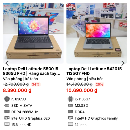
Laptop Dell Latitude 5500 i5
Laptop Dell Latitude 5420 i5
8365U FHD | Hàng xách tay
1135G7 FHD
97%
Văn phòng | kế toán
Văn phòng | siêu bền
12.790.000
₫
14.490.000
₫
34%
26%
8.390.000
₫
10.690.000
₫
i5 8365U
i5 1135G7
SSD M.SATA
M2.SSD
SSD
SSD
DDR4 2666MHz
DDR4
RAM
RAM
Intel UHD Graphics 620
Intel® HD Graphics Family
15.6 inch HD
14 inch
INCH
INCH