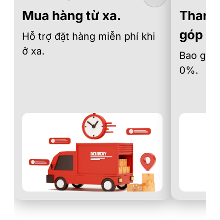
Mua hàng từ xa.
Thanh 
góp th
Hỗ trợ đặt hàng miễn phí khi
ở xa.
Bao gồm 
0%.