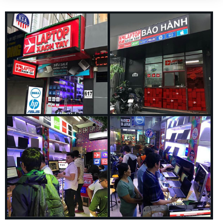
Cổng kết nối trên chiếc Laptop Dell Latitude 7450 Ultra
2024 vẫn được trang bị đầy đủ, thuận tiện kết nối với mọi
thiết bị.
2 x Thunderbolt™ 4 with DisplayPort™ Alt Mode/USB Type-
C/USB4/Power Delivery
1 x Universal audio port
1 x HDMI 2.1 port