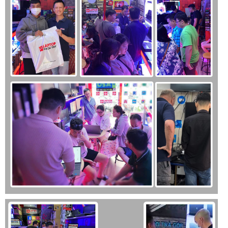
thời gian hơn.
Laptop Dell Latitude 7450 Ultra 2024: Công nghệ
bảo mật, an toàn cấp cao.
Bạn sẽ hoàn toàn an tâm sử dụng Laptop Dell Latitude 7450
2024 khi máy được trang bị hàng loạt những công nghệ hiện
đại bậc nhất, với cấp độ doanh nghiệp.
Tính năng nhận diện gương mặt Face ID, Cảm biến vân tay 1
chạm, giúp bạn có thể đăng nhập nhanh chóng vào hệ
thống.
TPM 2.0 và BitLocker: Chip bảo mật chuyên dụng được tích
hợp ngay trên bo mạch chủ, kết hợp cùng BitLocker, mã hóa
thông tin, ngăn chặn tốt những cuộc tấn công hiệu quả.
Laptop Dell Latitude 7450 Ultra 2024
: Màn hình
sắc nét.
Laptop Dell Latitude 7450 Ultra 2024 được trang bị một màn