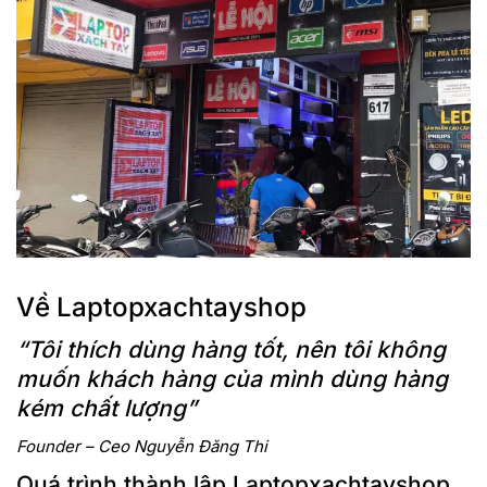
Laptop Dell Latitude 7450 Ultra 2024: Hiệu suất
ấn tượng với Ai Support
Về Laptopxachtayshop
“Tôi thích dùng hàng tốt, nên tôi không
Laptop Dell Latitude 7450 Ultra 2024 :Hiệu suất ấn tượng với Ai
muốn khách hàng của mình dùng hàng
Support
kém chất lượng”
Founder – Ceo Nguyễn Đăng Thi
Laptop Dell Latitude 7450 Ultra 2024 được trang bị CPU Intel
Gen 14 Phương pháp tính toán mới, kiến trúc lai tiếp theo
Quá trình thành lập Laptopxachtayshop