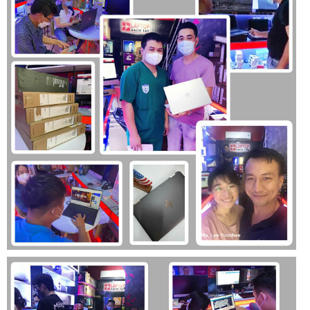
hình cao cấp với kích thước 14.0” với độ phân giản Full HD+
1920×1200. Tỷ lệ màn hình mới là 16:10 cung cấp nhiều
không gian sử dụng hơn.
Tấm nền IPS Chống chói tốt, độ sáng màn hình ở mức 400
nits sử dụng thoải mái ở bất kỳ đâu. Viền màn hình được tối
ưu siêu mỏng ở cả 4 cạnh cao cấp. Tính năng ComfView+
giúp giảm thiểu ánh sáng xanh bảo vệ mắt khi phải sử dụng
Laptop trong thời gian dài.
Ngoài ra, Laptop còn được trang bị Webcam FHD IR với công
nghệ Express Sign-In. Hệ thống sẽ tự động phát hiện, và
đăng nhập vào máy khi bạn đến gần, và sẽ tự động khóa lại
nếu bạn rời đi. Bên cạnh đó, tính năng Intelligent Privacy, sẽ
tự động làm mờ màn hình khi phát hiện có người nhìn vào
màn hình của bạn, giúp đảm bảo được tính riêng tư tối đa.
Tổng kết
Tổng kết lại, nếu bạn đang có nhu cầu tìm 1 chiếc Laptop
văn phòng với tiêu chí bền bỉ, ổn định, cấu hình mạnh mẽ và
bảo mật cao, thì Laptop Dell Latitude 7450 Ultra 2024 là 1 lựa