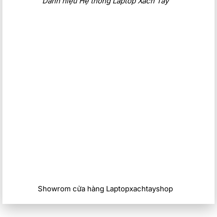
Danh hiệu Hệ thống Laptop Xach Tay
Laptop Dell Latitude 7450 Ultra 2024 sở hữu một thiết kế
cao cấp, phiên bản tiêu chuẩn có trọng lượng chỉ khoảng
1.3kg. Thích hợp với những khách hàng thường hay di
chuyển nhiều. Bộ vỏ Full nhôm, siêu bền cao cấp đạt tiêu
chuẩn quân đội Mỹ, sử dụng ổ định trong thời gian dài.
Tông màu Titan Grey thời trang, sang trọng, cực kỳ phù hợp
với môi trường văn phòng, công sở,….
Laptop Dell Latitude 7450 Ultra 2024: Cổng kết
nối được trang bị đầy đủ
Showrom cửa hàng Laptopxachtayshop