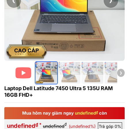
❮
❯
❯
Laptop Dell Latitude 7450 Ultra 5 135U RAM
16GB FHD+
Mua hôm nay giảm ngay
undefined
₫
còn
₫ *
₫
undefined
undefined
(undefined%)
Trả góp 0%