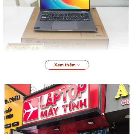
Đánh giá Laptop Dell Latitude 7450 Ultra 2024 : Cao cấp, toàn
Xem thêm
diện, đỉnh cao công nghệ AI
Laptop Dell Latitude 7450 Ultra 2024
Bước tiến mới của
dòng Laptop Business
Dell
cao cấp, Laptop được nâng cấp
toàn diện từ thiết kế bên ngoài đến hiện năng bên trong.
Phần cứng thế hệ mới nhất với Intel Core Ultra, được tích
hợp Ai, giúp tối ưu hóa cho trải nghiệm công việc và giải trí.
Thiết kế linh hoạt, mỏng nhẹ, hứa hẹn là lựa chọn hàng đầu
cho dòng Laptop dành cho doanh nghiệp, cùng
Laptopxachtayshop đánh giá chi tiết sản phẩm này nhé.