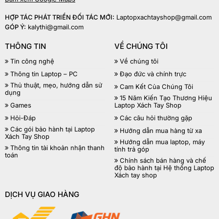
HỢP TÁC PHÁT TRIỂN ĐỐI TÁC MỚI:
Laptopxachtayshop@gmail.com
GÓP Ý:
kalythi@gmail.com
THÔNG TIN
VỀ CHÚNG TÔI
Tin công nghệ
Về chúng tôi
Thông tin Laptop – PC
Đạo đức và chính trực
Thủ thuật, mẹo, hướng dẫn sử
Cam Kết Của Chúng Tôi
dụng
15 Năm Kiến Tạo Thương Hiệu
Games
Laptop Xách Tay Shop
Hỏi-Đáp
Các câu hỏi thường gặp
Các gói bảo hành tại Laptop
Hướng dẫn mua hàng từ xa
Xách Tay Shop
Hướng dẫn mua laptop, máy
Thông tin tài khoản nhận thanh
tính trả góp
toán
Chính sách bán hàng và chế
độ bảo hành tại Hệ thống Laptop
Xách tay shop
DỊCH VỤ GIAO HÀNG