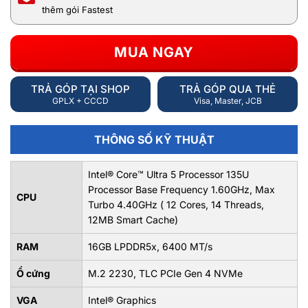
thêm gói Fastest
MUA NGAY
TRẢ GÓP TẠI SHOP
TRẢ GÓP QUA THẺ
GPLX + CCCD
Visa, Master, JCB
THÔNG SỐ KỸ THUẬT
Intel® Core™ Ultra 5 Processor 135U
Processor Base Frequency 1.60GHz, Max
CPU
Turbo 4.40GHz ( 12 Cores, 14 Threads,
12MB Smart Cache)
RAM
16GB LPDDR5x, 6400 MT/s
Ổ cứng
M.2 2230, TLC PCIe Gen 4 NVMe
VGA
Intel® Graphics