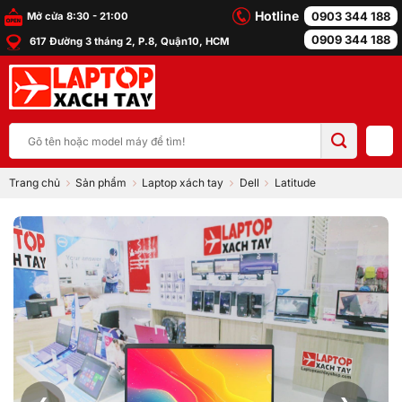
Bỏ
Hotline
0903 344 188
Mở cửa 8:30 - 21:00
qua
0909 344 188
617 Đường 3 tháng 2, P.8, Quận10, HCM
nội
dung
Tìm
kiếm:
Trang chủ
Sản phẩm
Laptop xách tay
Dell
Latitude