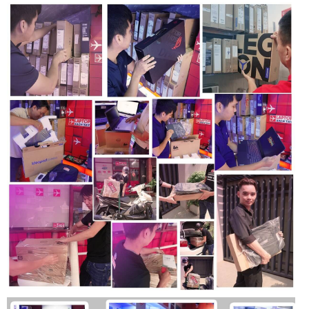
2 x USB 3.2 Gen 1 ports
Kết nối không dây thế hệ mới nhất, cung cấp đường truyền
ổn định, với Intel® BE200 Wi-Fi 7 2×2 Băng thông và độ rộng
kênh lớn hơn so với thế hệ cũ. Bluetooth® 5.4, kết nối nhiều
thiết bị cùng lúc.
Laptop Dell Latitude 7450 Ultra 2024: Bàn phím
tiêu chuẩn văn phòng