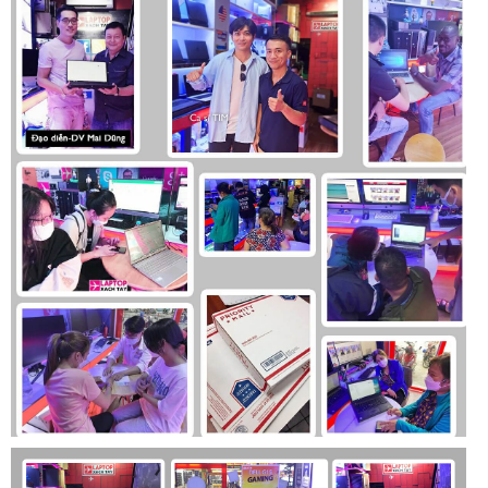
Laptop Dell Latitude 7450 Ultra 2024 : Bàn phím tiêu chuẩn văn
phòng
Laptop Dell Latitude 7450 Ultra 2024 được trang bị phím tiêu
chuẩn, Layout quen thuộc tương tự như những thế hệ trước
đây, dễ dàng sử dụng. Keycap được làm dày dặn, gõ êm,
hành trình sâu dễ dàng sử dụng. Đèn nền Mini LED tiết kiệm
điện, giúp bạn có thể làm việc hiệu quả vào ban đêm.
Ngoài ra, Laptop còn được trang bị phím gọi trợ lý ảo thông
minh Copilot, ngay trên bàn phím. Giúp cho những thao tác
sử dụng của bạn được nhanh chóng, và tiết kiệm được nhiều