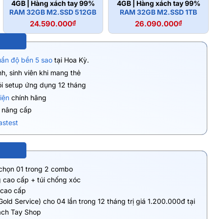
4GB | Hàng xách tay 99%
4GB | Hàng xách tay 99%
RAM 32GB M2.SSD 512GB
RAM 32GB M2.SSD 1TB
24.590.000
₫
26.090.000
₫
uẩn độ bền 5 sao
tại Hoa Kỳ.
h, sinh viên khi mang thẻ
ói setup ứng dụng 12 tháng
iện
chính hãng
ụ nâng cấp
astest
 chọn 01 trong 2 combo
 cao cấp + túi chống xóc
 cao cấp
Gold Service) cho 04 lần trong 12 tháng trị giá 1.200.000đ tại
ách Tay Shop