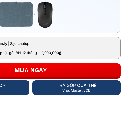
máy | Sạc Laptop
phí), gói BH 12 tháng + 1,000,000₫
MUA NGAY
HOP
TRẢ GÓP QUA THẺ
Visa, Master, JCB