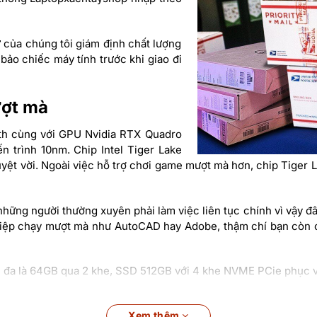
ư của chúng tôi giám định chất lượng
ảo chiếc máy tính trước khi giao đi
ượt mà
 11th cùng với GPU Nvidia RTX Quadro
ến trình 10nm. Chip Intel Tiger Lake
yệt vời. Ngoài việc hỗ trợ chơi game mượt mà hơn, chip Tiger 
ững người thường xuyên phải làm việc liên tục chính vì vậy đây
iệp chạy mượt mà như AutoCAD hay Adobe, thậm chí bạn còn c
ối đa là 64GB qua 2 khe, SSD 512GB với 4 khe NVME PCie phục v
Xem thêm