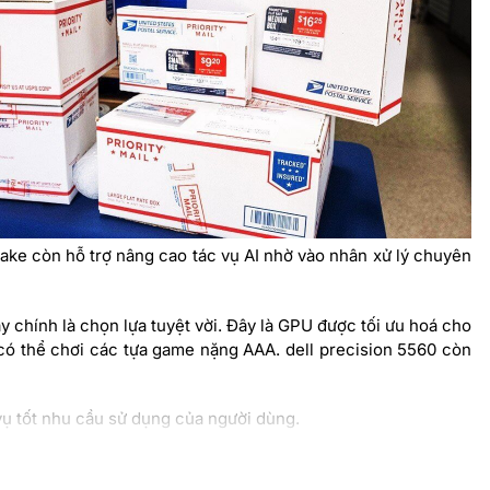
Lake còn hỗ trợ nâng cao tác vụ AI nhờ vào nhân xử lý chuyên
 chính là chọn lựa tuyệt vời. Đây là GPU được tối ưu hoá cho
ó thể chơi các tựa game nặng AAA. dell precision 5560 còn
ụ tốt nhu cầu sử dụng của người dùng.