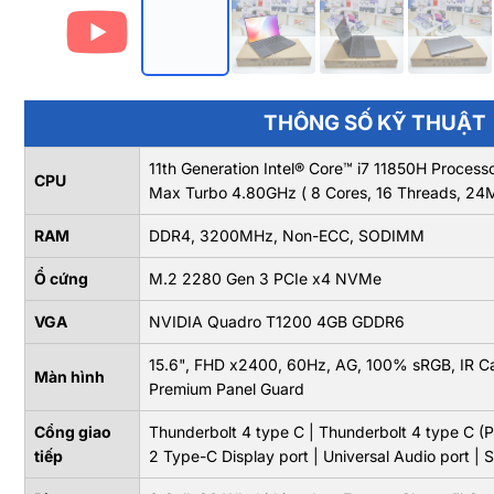
THÔNG SỐ KỸ THUẬT
11th Generation Intel® Core™ i7 11850H Proces
CPU
Max Turbo 4.80GHz ( 8 Cores, 16 Threads, 24
RAM
DDR4, 3200MHz, Non-ECC, SODIMM
Ổ cứng
M.2 2280 Gen 3 PCIe x4 NVMe
VGA
NVIDIA Quadro T1200 4GB GDDR6
15.6", FHD x2400, 60Hz, AG, 100% sRGB, IR C
Màn hình
Premium Panel Guard
Cổng giao
Thunderbolt 4 type C | Thunderbolt 4 type C (
tiếp
2 Type-C Display port | Universal Audio port | 