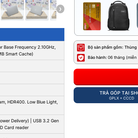
❯
sor Base Frequency 2.10GHz,
Bộ sản phẩm gồm:
Thùng 
MB Smart Cache)
Bảo hành:
06 tháng (miễn 
TRẢ GÓP TẠI S
GPLX + CCCD
am, HDR400. Low Blue Light,
Power Delivery) | USB 3.2 Gen
SD Card reader