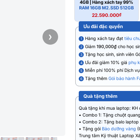
4GB | Hàng xách tay 99%
RAM 16GB M2.SSD 512GB
22.590.000
₫
Ưu đãi đặc quyền
❯
Hàng xách tay đạt
tiêu ch
1
Giảm
190,000₫
cho học sin
2
Tặng học sinh, sinh viên G
3
Ưu đãi giảm 10% giá
phụ k
4
Miễn phí 100% phí Dịch v
5
Tặng thêm
Gói bảo hành F
6
Quà tặng thêm
Quà tặng khi mua laptop: KH
• Combo 1: Tặng chuột quang
• Combo 2: Tặng balo laptop
• Tặng gói
Bảo dưỡng vàng
(
Trung tâm Kỹ thuật Laptop X