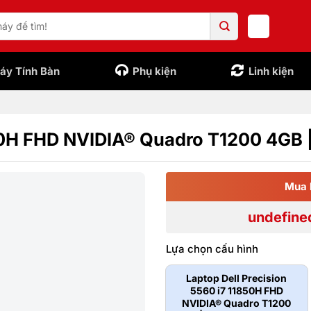
áy Tính Bàn
Phụ kiện
Linh kiện
850H FHD NVIDIA® Quadro T1200 4GB 
Mua 
undefine
Lựa chọn cấu hình
Laptop Dell Precision
5560 i7 11850H FHD
NVIDIA® Quadro T1200