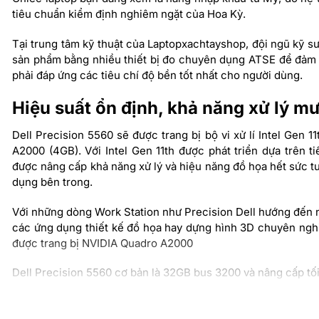
tiêu chuẩn kiểm định nghiêm ngặt của Hoa Kỳ.
Tại trung tâm kỹ thuật của Laptopxachtayshop, đội ngũ kỹ s
sản phẩm bằng nhiều thiết bị đo chuyên dụng ATSE để đảm b
phải đáp ứng các tiêu chí độ bền tốt nhất cho người dùng.
Hiệu suất ổn định, khả năng xử lý m
Dell Precision 5560 sẽ được trang bị bộ vi xử lí Intel Gen
A2000 (4GB). Với Intel Gen 11th được phát triển dựa trên ti
được nâng cấp khả năng xử lý và hiệu năng đồ họa hết sức tu
dụng bên trong.
Với những dòng Work Station như Precision Dell hướng đến nh
các ứng dụng thiết kế đồ họa hay dựng hình 3D chuyên ngh
được trang bị NVIDIA Quadro A2000
Dell Precision 5560 cơ bản là 32GB bus 3200 và nâng cấp t
Thiết kế cứng cáp, chắc chắn