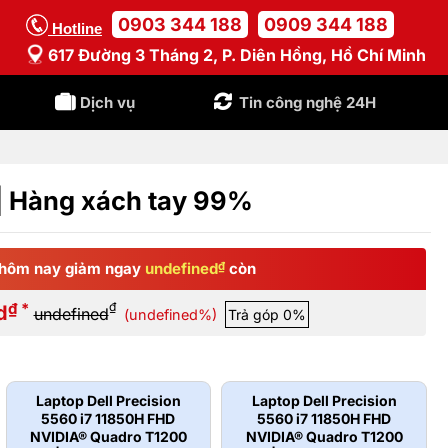
0903 344 188
0909 344 188
Hotline
617 Đường 3 Tháng 2, P. Diên Hồng, Hồ Chí Minh
Dịch vụ
Tin công nghệ 24H
| Hàng xách tay 99%
hôm nay giảm ngay
undefined
₫
còn
₫ *
₫
d
undefined
(undefined%)
Trả góp 0%
Laptop Dell Precision
Laptop Dell Precision
5560 i7 11850H FHD
5560 i7 11850H FHD
NVIDIA® Quadro T1200
NVIDIA® Quadro T1200