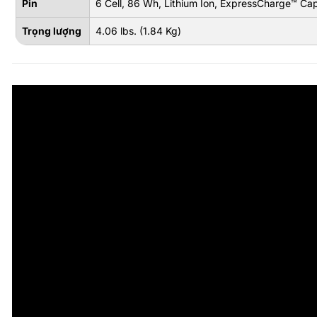
Pin
6 Cell, 86 Wh, Lithium Ion, ExpressCharge™ Ca
Trọng lượng
4.06 lbs. (1.84 Kg)