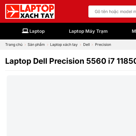
Bỏ
Tìm
qua
kiếm:
nội
dung
Laptop
Laptop Máy Trạm
M
Trang chủ
Sản phẩm
Laptop xách tay
Dell
Precision
Laptop Dell Precision 5560 i7 11