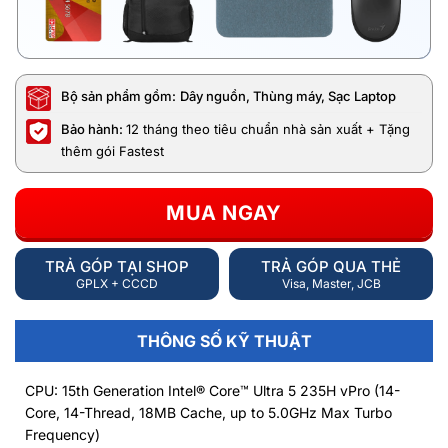
Bộ sản phẩm gồm:
Dây nguồn, Thùng máy, Sạc Laptop
Bảo hành:
12 tháng theo tiêu chuẩn nhà sản xuất + Tặng
thêm gói Fastest
MUA NGAY
TRẢ GÓP TẠI SHOP
TRẢ GÓP QUA THẺ
GPLX + CCCD
Visa, Master, JCB
THÔNG SỐ KỸ THUẬT
CPU: 15th Generation Intel® Core™ Ultra 5 235H vPro (14-
Core, 14-Thread, 18MB Cache, up to 5.0GHz Max Turbo
Frequency)