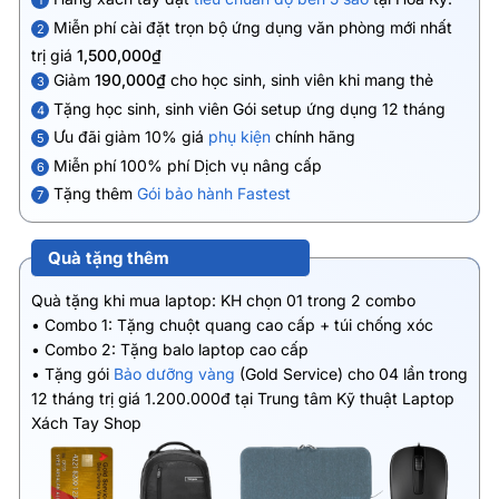
1
Miễn phí cài đặt trọn bộ ứng dụng văn phòng mới nhất
2
trị giá
1,500,000₫
Giảm
190,000₫
cho học sinh, sinh viên khi mang thẻ
3
Tặng học sinh, sinh viên Gói setup ứng dụng 12 tháng
4
Ưu đãi giảm 10% giá
phụ kiện
chính hãng
5
Miễn phí 100% phí Dịch vụ nâng cấp
6
Tặng thêm
Gói bảo hành Fastest
7
Quà tặng thêm
Quà tặng khi mua laptop: KH chọn 01 trong 2 combo
• Combo 1: Tặng chuột quang cao cấp + túi chống xóc
• Combo 2: Tặng balo laptop cao cấp
• Tặng gói
Bảo dưỡng vàng
(Gold Service) cho 04 lần trong
12 tháng trị giá 1.200.000đ tại Trung tâm Kỹ thuật Laptop
Xách Tay Shop