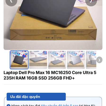
❮
❯
❯
Laptop Dell Pro Max 16 MC16250 Core Ultra 5
235H RAM 16GB SSD 256GB FHD+
Ưu đãi đặc quyền
Hàng xách tay đạt
tiêu chuẩn độ bền 5 sao
tại Hoa Kỳ.