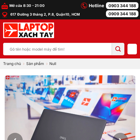
Bỏ
Hotline
0903 344 188
Mở cửa 8:30 - 21:00
qua
0909 344 188
617 Đường 3 tháng 2, P.8, Quận10, HCM
nội
dung
Tìm
kiếm:
Trang chủ
Sản phẩm
Null