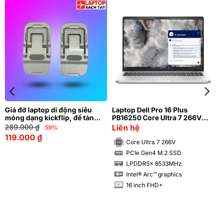
Giá đỡ laptop di động siêu
Laptop Dell Pro 16 Plus
mỏng dạng kickflip, đế tản
PB16250 Core Ultra 7 266V
nhiệt cho Laptop
RAM 16GB SSD 512GB FHD+
289.000
₫
Liên hệ
59%
119.000
₫
Core Ultra 7 266V
PCIe Gen4 M.2 SSD
SSD
LPDDR5x 8533MHz
RAM
Intel® Arc™ graphics
16 inch FHD+
INCH