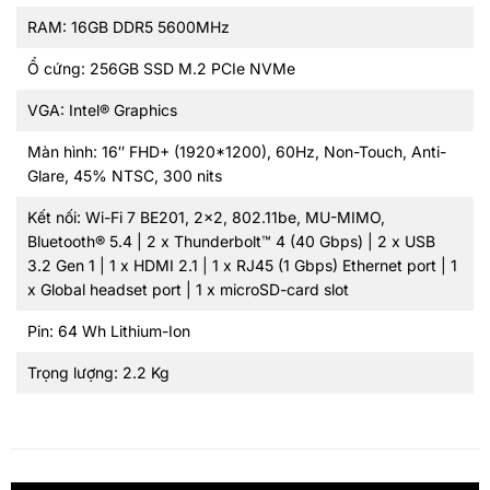
RAM: 16GB DDR5 5600MHz
Ổ cứng: 256GB SSD M.2 PCIe NVMe
VGA: Intel® Graphics
Màn hình: 16″ FHD+ (1920*1200), 60Hz, Non-Touch, Anti-
Glare, 45% NTSC, 300 nits
Kết nối: Wi-Fi 7 BE201, 2×2, 802.11be, MU-MIMO,
Bluetooth® 5.4 | 2 x Thunderbolt™ 4 (40 Gbps) | 2 x USB
3.2 Gen 1 | 1 x HDMI 2.1 | 1 x RJ45 (1 Gbps) Ethernet port | 1
x Global headset port | 1 x microSD-card slot
Pin: 64 Wh Lithium-Ion
Trọng lượng: 2.2 Kg