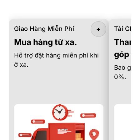
Giao Hàng Miễn Phí
Tài Chín
+
Mua hàng từ xa.
Thanh 
góp th
Hỗ trợ đặt hàng miễn phí khi
ở xa.
Bao gồm 
0%.