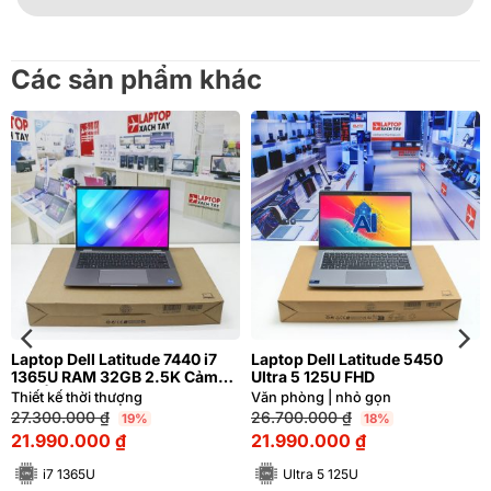
Các sản phẩm khác
Laptop Dell Latitude 7440 i7
Laptop Dell Latitude 5450
1365U RAM 32GB 2.5K Cảm
Ultra 5 125U FHD
ứng | Hàng xách tay 99%
Thiết kế thời thượng
Văn phòng | nhỏ gọn
27.300.000
₫
26.700.000
₫
19%
18%
21.990.000
₫
21.990.000
₫
i7 1365U
Ultra 5 125U