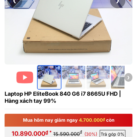
❮
❯
❯
Laptop HP EliteBook 840 G6 i7 8665U FHD |
Hàng xách tay 99%
Mua hôm nay giảm ngay
4.700.000
₫
còn
₫ *
₫
10.890.000
15.590.000
(30%)
Trả góp 0%