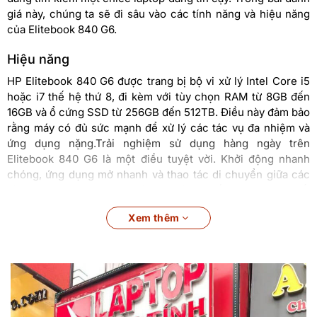
giá này, chúng ta sẽ đi sâu vào các tính năng và hiệu năng
của Elitebook 840 G6.
Hiệu năng
HP Elitebook 840 G6 được trang bị bộ vi xử lý Intel Core i5
hoặc i7 thế hệ thứ 8, đi kèm với tùy chọn RAM từ 8GB đến
16GB và ổ cứng SSD từ 256GB đến 512TB. Điều này đảm bảo
rằng máy có đủ sức mạnh để xử lý các tác vụ đa nhiệm và
ứng dụng nặng.Trải nghiệm sử dụng hàng ngày trên
Elitebook 840 G6 là một điều tuyệt vời. Khởi động nhanh
chóng, ứng dụng mở nhanh và thao tác di chuyển giữa các
tác vụ là mượt mà. Bàn phím có độ nảy tốt và touchpad rất
nhạy, giúp tăng cường trải nghiệm người dùng.Đối với tác vụ
Xem thêm
đồ họa và chơi game, Elitebook 840 G6 không phải là một
lựa chọn tốt nhất. Mặc dù có card đồ họa tích hợp, nhưng
hiệu suất của nó vẫn không đủ để xử lý các tác vụ đòi hỏi đồ
họa cao. Tuy nhiên, đối với các tác vụ văn phòng và đa
phương tiện thông thường, máy hoạt động mạnh mẽ và hiệu
quả.