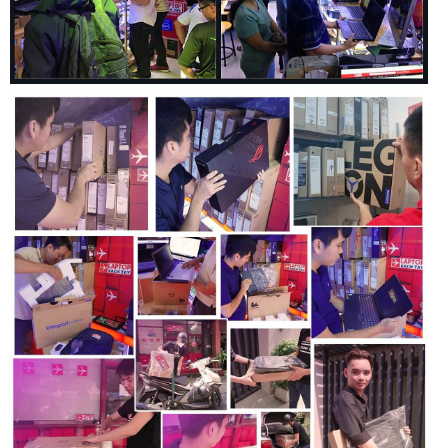
Elitebook 840 G6 vẫn giữ được sự chắc chắn và độ bền cao
nhờ vào vật liệu xây dựng chất lượng và thiết kế cẩn thận
của HP.
Kết luận
Trên tất cả, Laptop HP Elitebook 840 G6 là một sự lựa chọn
xuất sắc cho những người đang tìm kiếm một chiếc laptop
cao cấp với hiệu suất ổn định, cổng kết nối đa dạng và tính
di động cao. Mặc dù không phải là một lựa chọn tốt cho các
tác vụ đòi hỏi đồ họa cao, nhưng đối với văn phòng và công
việc đa phương tiện thông thường, nó hoàn toàn đáng đồng
tiền.