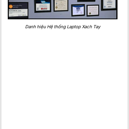
Cổng kết nối
Danh hiệu Hệ thống Laptop Xach Tay
Elitebook 840 G6 được trang bị một loạt các cổng kết nối đa
dạng, bao gồm cổng USB-A, USB-C, HDMI, Ethernet và khe
cắm thẻ nhớ. Điều này cung cấp sự linh hoạt cho người
dùng khi kết nối với các thiết bị ngoại vi và mạng.Cổng USB-
C hỗ trợ cả dữ liệu và sạc nhanh, cho phép người dùng sạc
máy nhanh chóng và kết nối với các thiết bị ngoại vi một
cách thuận tiện. Cổng HDMI cho phép người dùng kết nối
máy với màn hình ngoài để mở rộng không gian làm việc.