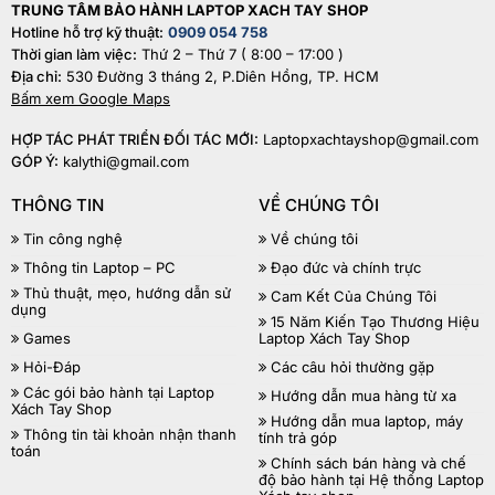
TRUNG TÂM BẢO HÀNH LAPTOP XACH TAY SHOP
Hotline hỗ trợ kỹ thuật:
0909 054 758
Thời gian làm việc:
Thứ 2 – Thứ 7 ( 8:00 – 17:00 )
Địa chỉ:
530 Đường 3 tháng 2, P.Diên Hồng, TP. HCM
Bấm xem Google Maps
HỢP TÁC PHÁT TRIỂN ĐỐI TÁC MỚI:
Laptopxachtayshop@gmail.com
GÓP Ý:
kalythi@gmail.com
THÔNG TIN
VỀ CHÚNG TÔI
Tin công nghệ
Về chúng tôi
Thông tin Laptop – PC
Đạo đức và chính trực
Thủ thuật, mẹo, hướng dẫn sử
Cam Kết Của Chúng Tôi
dụng
15 Năm Kiến Tạo Thương Hiệu
Games
Laptop Xách Tay Shop
Hỏi-Đáp
Các câu hỏi thường gặp
Các gói bảo hành tại Laptop
Hướng dẫn mua hàng từ xa
Xách Tay Shop
Hướng dẫn mua laptop, máy
Thông tin tài khoản nhận thanh
tính trả góp
toán
Chính sách bán hàng và chế
độ bảo hành tại Hệ thống Laptop