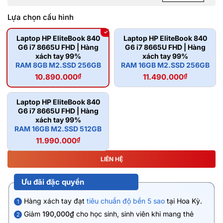
Lựa chọn cấu hình
Laptop HP EliteBook 840
Laptop HP EliteBook 840
G6 i7 8665U FHD | Hàng
G6 i7 8665U FHD | Hàng
xách tay 99%
xách tay 99%
RAM 8GB M2.SSD 256GB
RAM 16GB M2.SSD 256GB
10.890.000
₫
11.490.000
₫
Laptop HP EliteBook 840
G6 i7 8665U FHD | Hàng
xách tay 99%
RAM 16GB M2.SSD 512GB
11.990.000
₫
LIÊN HỆ
Ưu đãi đặc quyền
Hàng xách tay đạt
tiêu chuẩn độ bền 5 sao
tại Hoa Kỳ.
1
Giảm
190,000₫
cho học sinh, sinh viên khi mang thẻ
2