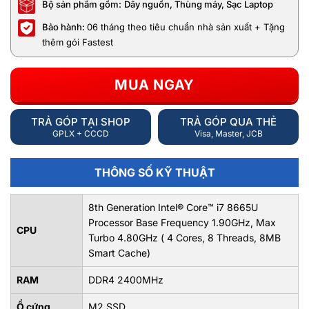
Bộ sản phẩm gồm:
Dây nguồn, Thùng máy, Sạc Laptop
Bảo hành:
06 tháng theo tiêu chuẩn nhà sản xuất + Tặng
thêm gói Fastest
MUA NGAY
TRẢ GÓP TẠI SHOP
TRẢ GÓP QUA THẺ
GPLX + CCCD
Visa, Master, JCB
THÔNG SỐ KỸ THUẬT
8th Generation Intel® Core™ i7 8665U
Processor Base Frequency 1.90GHz, Max
CPU
Turbo 4.80GHz ( 4 Cores, 8 Threads, 8MB
Smart Cache)
RAM
DDR4 2400MHz
Ổ cứng
M2.SSD