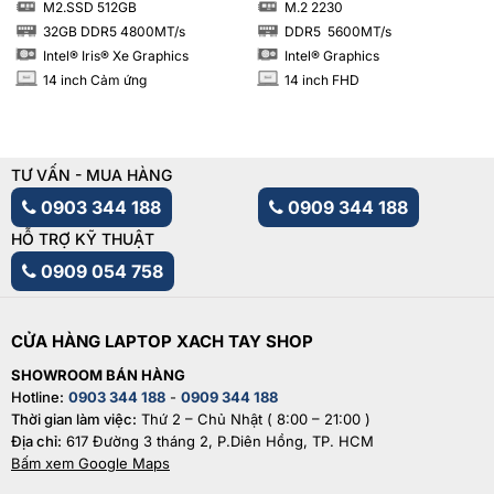
M2.SSD 512GB
M.2 2230
SSD
SSD
32GB DDR5 4800MT/s
DDR5 5600MT/s
RAM
RAM
Intel® Iris® Xe Graphics
Intel® Graphics
14 inch Cảm ứng
14 inch FHD
INCH
INCH
TƯ VẤN - MUA HÀNG
0903 344 188
0909 344 188
HỖ TRỢ KỸ THUẬT
0909 054 758
CỬA HÀNG LAPTOP XACH TAY SHOP
SHOWROOM BÁN HÀNG
Hotline:
0903 344 188
-
0909 344 188
Thời gian làm việc:
Thứ 2 – Chủ Nhật ( 8:00 – 21:00 )
Địa chỉ:
617 Đường 3 tháng 2, P.Diên Hồng, TP. HCM
Bấm xem Google Maps