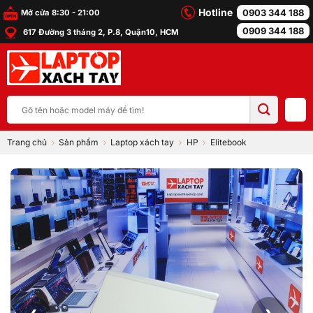
Bỏ
Hotline
0903 344 188
Mở cửa 8:30 - 21:00
qua
0909 344 188
617 Đường 3 tháng 2, P.8, Quận10, HCM
nội
dung
Tìm
kiếm:
Trang chủ
Sản phẩm
Laptop xách tay
HP
Elitebook