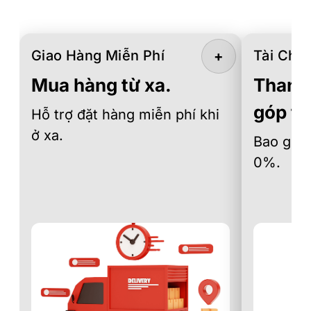
Giao Hàng Miễn Phí
Tài Chín
+
Mua hàng từ xa.
Thanh 
góp th
Hỗ trợ đặt hàng miễn phí khi
ở xa.
Bao gồm 
0%.