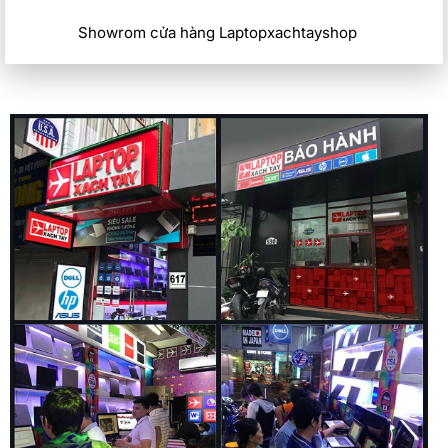
Showrom cửa hàng Laptopxachtayshop
Cân nặng
Với trọng lượng chỉ khoảng 1.48kg, Elitebook 840 G6 là một
trong những chiếc laptop di động nhẹ nhất trong phân khúc
của mình. Điều này làm cho nó trở thành một lựa chọn lý
tưởng cho những người thường xuyên di chuyển hoặc làm
việc trên đường.Mặc dù có kích thước nhỏ gọn, nhưng