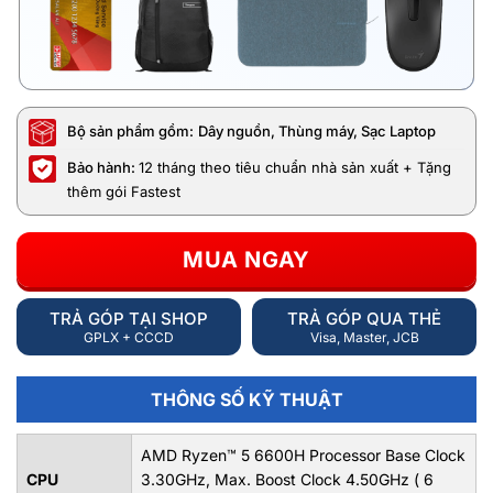
Bộ sản phẩm gồm:
Dây nguồn, Thùng máy, Sạc Laptop
Bảo hành:
12 tháng theo tiêu chuẩn nhà sản xuất + Tặng
thêm gói Fastest
MUA NGAY
TRẢ GÓP TẠI SHOP
TRẢ GÓP QUA THẺ
GPLX + CCCD
Visa, Master, JCB
THÔNG SỐ KỸ THUẬT
AMD Ryzen™ 5 6600H Processor Base Clock
CPU
3.30GHz, Max. Boost Clock 4.50GHz ( 6