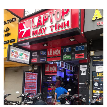
Song hành cùng giao diện thân thiện qua hệ điều hành
Windows 11, laptop HP Gaming Victus 16-E1107AX được
trang bị thêm bộ vi xử lý AMD Ryzen 6000 H-Series có năng
suất mạnh mẽ. Do đó, hoàn toàn có thể đáp ứng mọi nhu cầu
của người tiêu dùng, thậm chí các phiên bản game nặng
cũng không thành vấn đề với laptop HP Gaming Victus 16-
E1107AX. Tích hợp nhiều tính năng tiện ích đa dạng, hỗ trợ từ
công việc đến giải trí một cách tối ưu.
Hoạt động với hiệu suất cực cao, phiên bản laptop này được
nhà HP ưu ái tặng thêm bộ RAM 8GB cho phép bạn thoải mái
lưu trữ toàn bộ dữ liệu, hình ảnh.