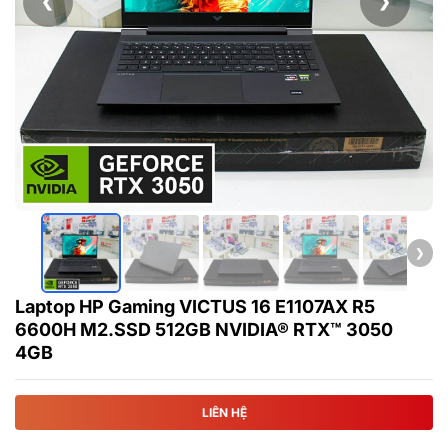
❮
❯
❯
Laptop HP Gaming VICTUS 16 E1107AX R5
6600H M2.SSD 512GB NVIDIA® RTX™ 3050
4GB
LIÊN HỆ