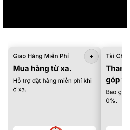
Giao Hàng Miễn Phí
Tài Chín
+
Mua hàng từ xa.
Thanh 
góp th
Hỗ trợ đặt hàng miễn phí khi
ở xa.
Bao gồm 
0%.