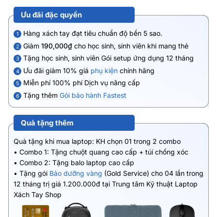
Ưu đãi đặc quyền
Hàng xách tay đạt tiêu chuẩn độ bền 5 sao.
1
Giảm
190,000₫
cho học sinh, sinh viên khi mang thẻ
2
Tặng học sinh, sinh viên Gói setup ứng dụng 12 tháng
3
Ưu đãi giảm 10% giá
phụ kiện
chính hãng
4
Miễn phí 100% phí Dịch vụ nâng cấp
5
Tặng thêm
Gói bảo hành Fastest
6
Quà tặng thêm
Quà tặng khi mua laptop: KH chọn 01 trong 2 combo
• Combo 1: Tặng chuột quang cao cấp + túi chống xóc
• Combo 2: Tặng balo laptop cao cấp
• Tặng gói
Bảo dưỡng vàng
(Gold Service) cho 04 lần trong
12 tháng trị giá 1.200.000đ tại Trung tâm Kỹ thuật Laptop
Xách Tay Shop