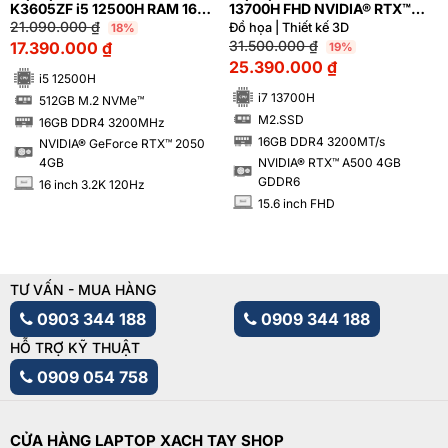
K3605ZF i5 12500H RAM 16GB
13700H FHD NVIDIA® RTX™
M2.SSD 512GB FHD+ 144Hz
A500 4GB
21.090.000
₫
Đồ họa | Thiết kế 3D
18%
NVIDIA® GeForce RTX™ 2050
31.500.000
₫
17.390.000
₫
19%
4GB
25.390.000
₫
i5 12500H
i7 13700H
512GB M.2 NVMe™
SSD
M2.SSD
16GB DDR4 3200MHz
SSD
RAM
16GB DDR4 3200MT/s
NVIDIA® GeForce RTX™ 2050
RAM
4GB
NVIDIA® RTX™ A500 4GB
GDDR6
16 inch 3.2K 120Hz
INCH
15.6 inch FHD
INCH
TƯ VẤN - MUA HÀNG
0903 344 188
0909 344 188
HỖ TRỢ KỸ THUẬT
0909 054 758
CỬA HÀNG LAPTOP XACH TAY SHOP