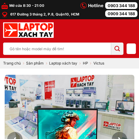
Bỏ
Hotline
0903 344 188
Mở cửa 8:30 - 21:00
qua
0909 344 188
617 Đường 3 tháng 2, P.8, Quận10, HCM
nội
dung
Tìm
kiếm:
Trang chủ
Sản phẩm
Laptop xách tay
HP
Victus