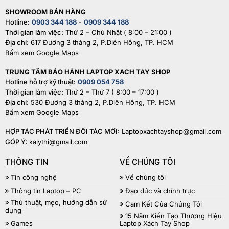
SHOWROOM BÁN HÀNG
Hotline:
0903 344 188
-
0909 344 188
Thời gian làm việc:
Thứ 2 – Chủ Nhật ( 8:00 – 21:00 )
Địa chỉ:
617 Đường 3 tháng 2, P.Diên Hồng, TP. HCM
Bấm xem Google Maps
TRUNG TÂM BẢO HÀNH LAPTOP XACH TAY SHOP
Hotline hỗ trợ kỹ thuật:
0909 054 758
Thời gian làm việc:
Thứ 2 – Thứ 7 ( 8:00 – 17:00 )
Địa chỉ:
530 Đường 3 tháng 2, P.Diên Hồng, TP. HCM
Bấm xem Google Maps
HỢP TÁC PHÁT TRIỂN ĐỐI TÁC MỚI:
Laptopxachtayshop@gmail.com
GÓP Ý:
kalythi@gmail.com
THÔNG TIN
VỀ CHÚNG TÔI
Tin công nghệ
Về chúng tôi
Thông tin Laptop – PC
Đạo đức và chính trực
Thủ thuật, mẹo, hướng dẫn sử
Cam Kết Của Chúng Tôi
dụng
15 Năm Kiến Tạo Thương Hiệu
Games
Laptop Xách Tay Shop