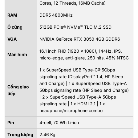
Cores, 12 Threads, 16MB Cache)
RAM
DDR5 4800MHz
Ổ cứng
512GB PCIe® NVMe™ TLC M.2 SSD
VGA
NVIDIA GeForce RTX 3050 4GB GDDR6
16.1 inch FHD (1920 x 1080), 144Hz, IPS,
Màn hình
micro-edge, anti-glare, 250 nits, 45% NTSC
1 x SuperSpeed USB Type-C® 5Gbps
signaling rate (DisplayPort™ 1.4, HP Sleep
and Charge) | 1 x SuperSpeed USB Type-A
Cổng giao
5Gbps signaling rate (HP Sleep and Charge)
tiếp
| 2 x SuperSpeed USB Type-A 5Gbps
signaling rate | 1 x HDMI 2.1 | 1 x
headphone/microphone combo
Pin
4-cell, 70 Wh Li-ion
Trọng lượng
2.46 Kg