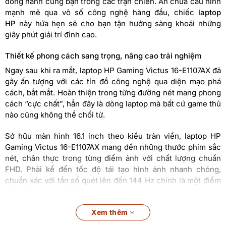
đồng hành cùng bạn trong các trận chiến. Ẩn chứa cấu hình
mạnh mẽ qua vô số công nghệ hàng đầu, chiếc
laptop
HP
này hứa hẹn sẽ cho bạn tận hưởng sảng khoái những
giây phút giải trí đỉnh cao.
Thiết kế phong cách sang trọng, nâng cao trải nghiệm
Ngay sau khi ra mắt, laptop HP Gaming Victus 16-E1107AX đã
gây ấn tượng với các tín đồ công nghệ qua diện mạo phá
cách, bắt mắt. Hoàn thiện trong từng đường nét mang phong
cách “cực chất”, hẳn đây là dòng laptop mà bất cứ game thủ
nào cũng không thể chối từ.
Sở hữu màn hình 16.1 inch theo kiểu tràn viền, laptop HP
Gaming Victus 16-E1107AX mang đến những thước phim sắc
nét, chân thực trong từng điểm ảnh với chất lượng chuẩn
FHD. Phải kể đến tốc độ tái tạo hình ảnh nhanh chóng,
chuẩn xác với tần số quét lên đến 144 Hz chính là một điểm
cộng dành cho dòng laptop này.
Xử lý nhanh nhạy, hiệu năng vượt trội
Xem thêm