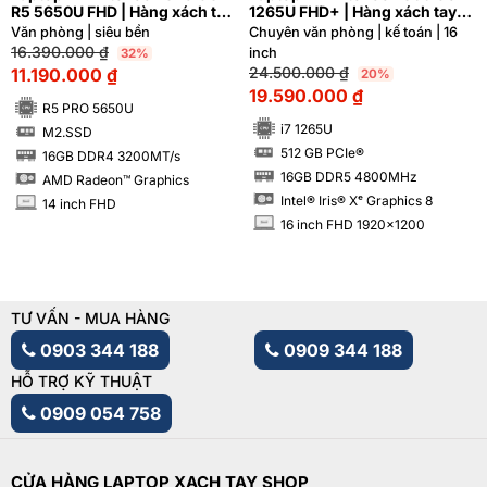
R5 5650U FHD | Hàng xách tay
1265U FHD+ | Hàng xách tay
99%
99%
Văn phòng | siêu bền
Chuyên văn phòng | kế toán | 16
16.390.000
₫
inch
32%
24.500.000
₫
11.190.000
₫
20%
19.590.000
₫
R5 PRO 5650U
i7 1265U
M2.SSD
SSD
512 GB PCIe®
16GB DDR4 3200MT/s
SSD
RAM
16GB DDR5 4800MHz
AMD Radeon™ Graphics
RAM
Intel® Iris® Xᵉ Graphics 8
14 inch FHD
INCH
16 inch FHD 1920x1200
INCH
TƯ VẤN - MUA HÀNG
0903 344 188
0909 344 188
HỖ TRỢ KỸ THUẬT
0909 054 758
CỬA HÀNG LAPTOP XACH TAY SHOP