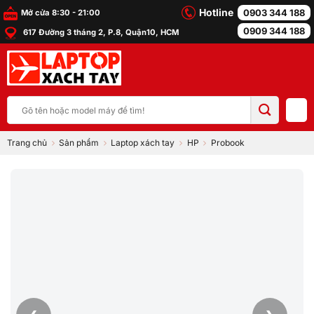
Bỏ
Hotline
0903 344 188
Mở cửa 8:30 - 21:00
qua
0909 344 188
617 Đường 3 tháng 2, P.8, Quận10, HCM
nội
dung
Tìm
kiếm:
Trang chủ
Sản phẩm
Laptop xách tay
HP
Probook