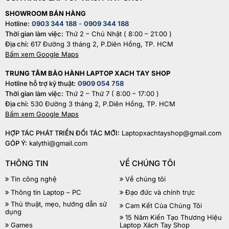
SHOWROOM BÁN HÀNG
Hotline:
0903 344 188
-
0909 344 188
Thời gian làm việc:
Thứ 2 – Chủ Nhật ( 8:00 – 21:00 )
Địa chỉ:
617 Đường 3 tháng 2, P.Diên Hồng, TP. HCM
Bấm xem Google Maps
TRUNG TÂM BẢO HÀNH LAPTOP XACH TAY SHOP
Hotline hỗ trợ kỹ thuật:
0909 054 758
Thời gian làm việc:
Thứ 2 – Thứ 7 ( 8:00 – 17:00 )
Địa chỉ:
530 Đường 3 tháng 2, P.Diên Hồng, TP. HCM
Bấm xem Google Maps
HỢP TÁC PHÁT TRIỂN ĐỐI TÁC MỚI:
Laptopxachtayshop@gmail.com
GÓP Ý:
kalythi@gmail.com
THÔNG TIN
VỀ CHÚNG TÔI
Tin công nghệ
Về chúng tôi
Thông tin Laptop – PC
Đạo đức và chính trực
Thủ thuật, mẹo, hướng dẫn sử
Cam Kết Của Chúng Tôi
dụng
15 Năm Kiến Tạo Thương Hiệu
Games
Laptop Xách Tay Shop