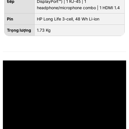
tiếp
DisplayPort™) | 1 RJ-45 | 1
headphone/microphone combo | 1 HDMI 1.4
Pin
HP Long Life 3-cell, 48 Wh Li-ion
Trọng lượng
1.73 Kg