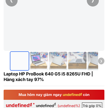
❮
❯
❯
Laptop HP ProBook 640 G5 i5 8265U FHD |
Hàng xách tay 97%
Mua hôm nay giảm ngay
undefined
₫
còn
₫ *
₫
undefined
undefined
(undefined%)
Trả góp 0%