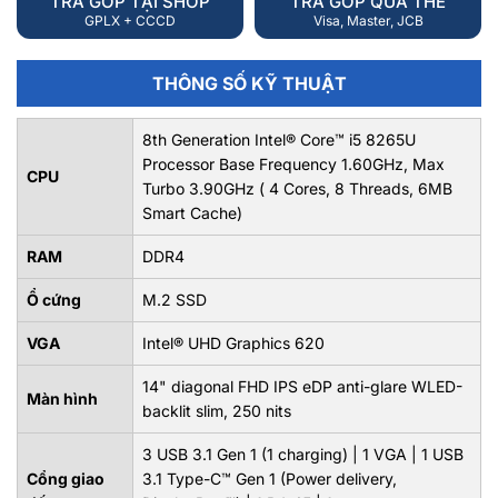
TRẢ GÓP TẠI SHOP
TRẢ GÓP QUA THẺ
GPLX + CCCD
Visa, Master, JCB
THÔNG SỐ KỸ THUẬT
8th Generation Intel® Core™ i5 8265U
Processor Base Frequency 1.60GHz, Max
CPU
Turbo 3.90GHz ( 4 Cores, 8 Threads, 6MB
Smart Cache)
RAM
DDR4
Ổ cứng
M.2 SSD
VGA
Intel® UHD Graphics 620
14" diagonal FHD IPS eDP anti-glare WLED-
Màn hình
backlit slim, 250 nits
3 USB 3.1 Gen 1 (1 charging) | 1 VGA | 1 USB
Cổng giao
3.1 Type-C™ Gen 1 (Power delivery,