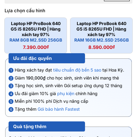
Lựa chọn cấu hình
Laptop HP ProBook 640
Laptop HP ProBook 640
G5 i5 8265U FHD | Hàng
G5 i5 8265U FHD | Hàng
xách tay 97%
xách tay 97%
RAM 8GB M2.SSD 256GB
RAM 16GB M2.SSD 256GB
7.390.000
₫
8.590.000
₫
Ưu đãi đặc quyền
Hàng xách tay đạt
tiêu chuẩn độ bền 5 sao
tại Hoa Kỳ.
1
Giảm
190,000₫
cho học sinh, sinh viên khi mang thẻ
2
Tặng học sinh, sinh viên Gói setup ứng dụng 12 tháng
3
Ưu đãi giảm 10% giá
phụ kiện
chính hãng
4
Miễn phí 100% phí Dịch vụ nâng cấp
5
Tặng thêm
Gói bảo hành Fastest
6
Quà tặng thêm