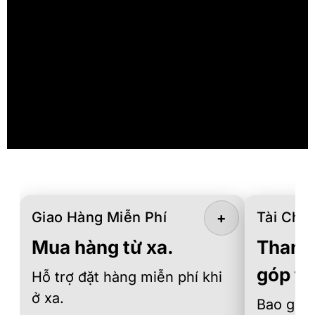
Giao Hàng Miễn Phí
Tài Chín
+
Mua hàng từ xa.
Thanh 
góp th
Hỗ trợ đặt hàng miễn phí khi
ở xa.
Bao gồm 