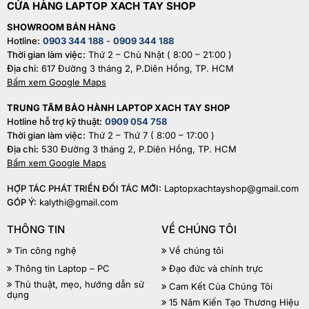
CỬA HÀNG LAPTOP XACH TAY SHOP
SHOWROOM BÁN HÀNG
Hotline:
0903 344 188
-
0909 344 188
Thời gian làm việc:
Thứ 2 – Chủ Nhật ( 8:00 – 21:00 )
Địa chỉ:
617 Đường 3 tháng 2, P.Diên Hồng, TP. HCM
Bấm xem Google Maps
TRUNG TÂM BẢO HÀNH LAPTOP XACH TAY SHOP
Hotline hỗ trợ kỹ thuật:
0909 054 758
Thời gian làm việc:
Thứ 2 – Thứ 7 ( 8:00 – 17:00 )
Địa chỉ:
530 Đường 3 tháng 2, P.Diên Hồng, TP. HCM
Bấm xem Google Maps
HỢP TÁC PHÁT TRIỂN ĐỐI TÁC MỚI:
Laptopxachtayshop@gmail.com
GÓP Ý:
kalythi@gmail.com
THÔNG TIN
VỀ CHÚNG TÔI
Tin công nghệ
Về chúng tôi
Thông tin Laptop – PC
Đạo đức và chính trực
Thủ thuật, mẹo, hướng dẫn sử
Cam Kết Của Chúng Tôi
dụng
15 Năm Kiến Tạo Thương Hiệu