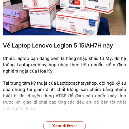
Về Laptop Lenovo Legion 5 15IAH7H này
Chiếc laptop bạn đang xem là hàng nhập khẩu từ Mỹ, do hệ
thống Laptopxachtayshop nhập theo tiêu chuẩn kiểm định
nghiêm ngặt của Hoa Kỳ.
Tại trung tâm kỹ thuật của Laptopxachtayshop, đội ngũ kỹ sư
của chúng tôi giám định chất lượng sản phẩm bằng nhiều
thiết bị đo chuyên dụng ATSE để đảm bảo chiếc máy tính
trước khi giao đi phải đáp ứng các tiêu chí độ bền tốt nhất
cho người dùng.
Đánh giá chi tiết Lenovo Gaming Legion 5
Xem thêm
15IAH7H i7-12700H