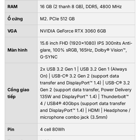
RAM
16 GB (2 thanh 8 GB), DDR5, 4800 MHz
Ổ cứng
M2. PCIe 512 GB
VGA
NVIDIA GeForce RTX 3060 6GB
15.6 inch FHD (1920x1080) IPS 300nits Anti-
Màn hình
glare, 100% sRGB, 165Hz, Dolby® Vision™,
G-SYNC
2x USB 3.2 Gen 1 | USB 3.2 Gen 1 (Always
On) | USB-C® 3.2 Gen 2 (support data
transfer and DisplayPort™ 1.4) | USB-C® 3.2
Cổng giao
Gen 2 (support data transfer, Power Delivery
tiếp
135W and DisplayPort™ 1.4) | Thunderbolt™
4 / USB4® 40Gbps (support data transfer
and DisplayPort™ 1.4) | HDMI | Headphone /
microphone combo jack (3.5mm)
Pin
4 cell 80Wh