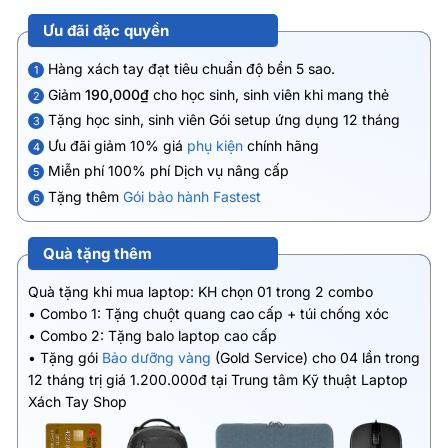
Ưu đãi đặc quyền
Hàng xách tay đạt tiêu chuẩn độ bền 5 sao.
1
Giảm
190,000₫
cho học sinh, sinh viên khi mang thẻ
2
Tặng học sinh, sinh viên Gói setup ứng dụng 12 tháng
3
Ưu đãi giảm 10% giá
phụ kiện
chính hãng
4
Miễn phí 100% phí Dịch vụ nâng cấp
5
Tặng thêm
Gói bảo hành Fastest
6
Quà tặng thêm
Quà tặng khi mua laptop: KH chọn 01 trong 2 combo
• Combo 1: Tặng chuột quang cao cấp + túi chống xóc
• Combo 2: Tặng balo laptop cao cấp
• Tặng gói
Bảo dưỡng vàng
(Gold Service) cho 04 lần trong
12 tháng trị giá 1.200.000đ tại Trung tâm Kỹ thuật Laptop
Xách Tay Shop