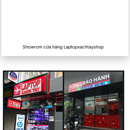
phím này vẫn đủ sự yên tĩnh để bạn làm việc trong yên lặng.
Là một bàn phím chơi game, đèn LED RGB là yêu tố không
thể thiếu, giúp bạn vừa thao tác trực quan, lại vừa thể hiện
phong cách độc đáo.
Thiết kế kim loại sang trọng, tính di động xuất sắc
Lenovo Legion 5 15IAH7 là một trong những chiếc laptop
Showrom cửa hàng Laptopxachtayshop
chơi game có chất lượng hoàn thiện tốt nhất hiện nay. Phần
khung máy được làm từ nhôm và magie vừa nhẹ vừa cứng
cáp. Phiên bản màu xám bạc đẹp theo phong cách mạnh
mẽ, cao cấp. Đặc biệt, Legion 5 Gen 7 được chế tác rất
mỏng nhẹ, khi mỏng hơn tới 15% so với thế hệ trước. Là một
mẫu laptop gaming nhưng máy chỉ mỏng chưa đến 2cm, vô
cùng di động. Kiểu dáng gaming, phần logo Lenovo bóng
bẩy đơn giản nhưng vẫn đủ nổi bật, bản lề và các cổng kết
nối chắc chắn, Legion 5 15IAH7 sẽ chiều lòng cả những
game thủ khó tính nhất.
Chơi game mát mẻ, không lo nóng máy
Công nghệ tản nhiệt trên chiếc laptop Lenovo Legion thế hệ