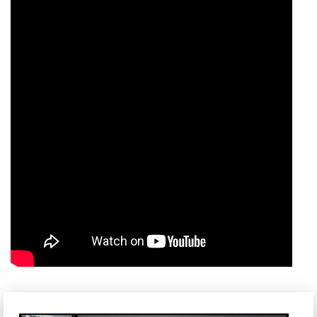
được tận hưởng hiệu suất cực nhanh trong cả đa nhiệm lẫn
tải game.
Màn hình 2K siêu nét, 100% sRGB, 165Hz
Màn hình Lenovo Gaming Legion 5 15IAH7 là một tầm cao
mới của laptop chơi game. Giờ đây chiếc laptop của bạn
không chỉ có độ mượt tuyệt vời từ tần số quét 165Hz mà còn
có thể hiển thị như một màn hình đồ họa chuyên dụng. Độ
phân giải cao 2K 2560×1440 pixels vô cùng sắc nét, tấm
nền IPS chuẩn màu 100% sRGB sẽ mang đến những hình
ảnh tuyệt đẹp, đồng thời màu sắc đủ chính xác để làm đồ
họa. Màn hình máy tính còn có thời gian phản hồi chỉ 3ms
nhờ công nghệ OverDrive, hỗ trợ cả AMD FreeSync và
NVIDIA G-SYNC, giúp khung hình luôn luôn mượt mà, tránh
khỏi hiện tượng giật hình hay xé hình.