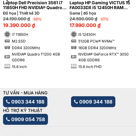
Laptop Dell Precision 3561 i7
Laptop HP Gaming VICTUS 15
11850H FHD NVIDIA® Quadro
FA0033DX i5 12450H RAM
T1200 4GB
16GB M2.SSD 512GB FHD
Đồ họa | Thiết kế 3D
Game | đồ họa
NVIDIA® GeForce RTX™ 3050
24.190.000
₫
24.590.000
₫
20%
27%
4GB
19.390.000
₫
17.990.000
₫
i7 11850H
i5 12450H
M2.SSD
512GB PCIe® NVMe™
SSD
SSD
DDR4 3200MHz
16GB DDR4 3200MHz
RAM
RAM
NVIDIA® Quadro T1200 4GB
NVIDIA® GeForce RTX™ 3050
GDDR6
4GB GDDR6
15.6 inch
15.6 inch FHD
INCH
INCH
TƯ VẤN - MUA HÀNG
0903 344 188
0909 344 188
HỖ TRỢ KỸ THUẬT
0909 054 758