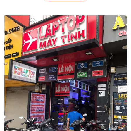
Laptop Lenovo Legion 5 15IAH7 là chiếc laptop chơi game
mạnh mẽ một cách toàn diện khi không chỉ sở hữu cấu hình
đỉnh cao từ bộ vi xử lý Intel Core i7 12700H, card rời RTX
3060 mà sản phẩm còn mang trên mình màn hình 15,6 inch
WQHD 165Hz đáng mơ ước cho mọi game thủ.
Chơi game theo đẳng cấp của riêng bạn
Lenovo Gaming Legion 5 15IAH7 có hiệu năng không thua
kém gì những PC chơi game để bàn hàng đầu khi trang bị bộ
vi xử lý Intel Core i7 12700H. Đây là một trong những con
chip di động mạnh nhất của thế hệ thứ 12 Alder Lake với 14
lõi 20 luồng, tốc độ tối đa 4.70GHz cực khủng. Bạn có thể
chạy những phần mềm nặng, các file dung lượng khổng lồ,
phát trực tiếp, chỉnh sửa ảnh/video, xử lý nhiều công việc
cùng lúc và tất nhiên là cả chơi các tựa game cực nặng hiện
nay. Mọi thứ đều không thành vấn đề trên siêu phẩm laptop
này.
Bước nhảy vọt về đồ họa