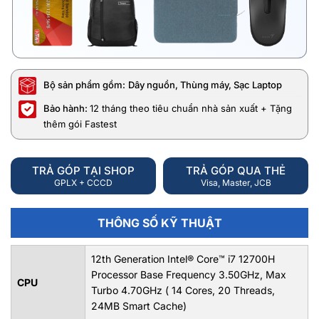
Bộ sản phẩm gồm:
Dây nguồn, Thùng máy, Sạc Laptop
Bảo hành:
12 tháng theo tiêu chuẩn nhà sản xuất + Tặng
thêm gói Fastest
TRẢ GÓP TẠI SHOP
TRẢ GÓP QUA THẺ
GPLX + CCCD
Visa, Master, JCB
THÔNG SỐ KỸ THUẬT
12th Generation Intel® Core™ i7 12700H
Processor Base Frequency 3.50GHz, Max
CPU
Turbo 4.70GHz ( 14 Cores, 20 Threads,
24MB Smart Cache)