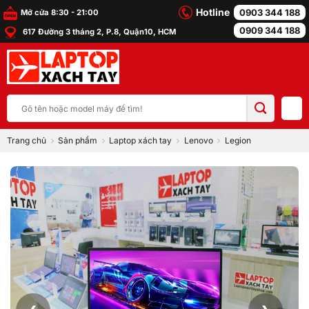
Bỏ
Hotline
0903 344 188
Mở cửa 8:30 - 21:00
qua
0909 344 188
617 Đường 3 tháng 2, P.8, Quận10, HCM
nội
dung
Tìm
kiếm:
Trang chủ
Sản phẩm
Laptop xách tay
Lenovo
Legion