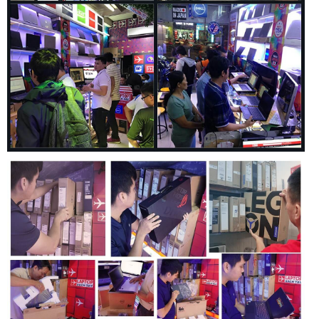
mới được nâng cấp mạnh mẽ để thích hợp với phần cứng và
các tựa game nặng. Hệ thống quạt hoạt động mạnh hơn tới
140% kết hợp với cánh quạt mỏng hơn 40%, cùng diện tích
thoát khí lớn hơn 45% giúp luồng khí nóng được đẩy ra
ngoài hiệu quả. Cách bố trí ống dẫn nhiệt và khối đồng
quanh CPU được thay đổi để hiệu suất CPU/GPU tốt hơn,
đồng thời nhiệt không ảnh hưởng trực tiếp đến người dùng.
Ngoài ra, trong quá trình sử dụng thông thường, trí tuệ nhân
tạo AI sẽ hạn chế tiếng ồn từ quạt để quá trình làm việc diễn
ra yên tĩnh.
Nâng cao trải nghiệm chơi game của bạn
Laptop Lenovo Legion 5 15IAH7 áp dụng triệt để trí tuệ nhân
tạo AI để bạn có được trải nghiệm chơi game thông minh
hơn. Chế độ tự động tối ưu hóa của Lenovo Legion AI Engine
sẽ ghi nhớ những lần bạn vào game để tối ưu hóa hệ thống
bằng cách phân phối điện năng CPU/GPU giúp mang đến
FPS cao nhất có thể. Ví dụ có những game yêu cầu CPU
nhiều hơn GPU hoặc ngược lại, laptop Lenovo sẽ hiểu điều
đó trong từng tựa game AAA phổ biến để bạn chơi game