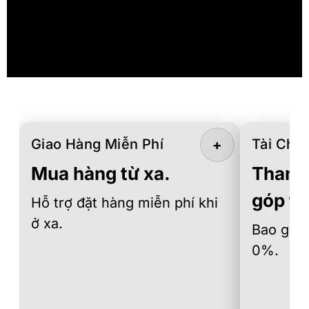
Giao Hàng Miễn Phí
Tài Chín
+
Mua hàng từ xa.
Thanh 
góp th
Hỗ trợ đặt hàng miễn phí khi
ở xa.
Bao gồm 
0%.