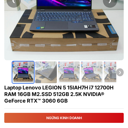
❮
❯
❯
Laptop Lenovo LEGION 5 15IAH7H i7 12700H
RAM 16GB M2.SSD 512GB 2.5K NVIDIA®
GeForce RTX™ 3060 6GB
NGỪNG KINH DOANH