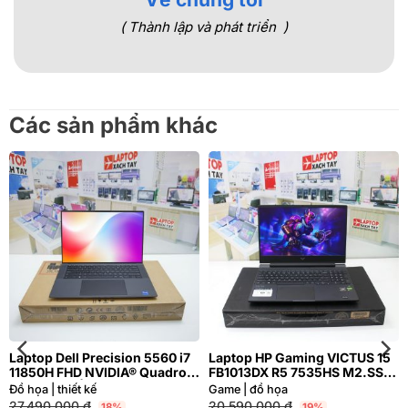
( Thành lập và phát triển )
Các sản phẩm khác
Laptop Dell Precision 5560 i7
Laptop HP Gaming VICTUS 15
11850H FHD NVIDIA® Quadro
FB1013DX R5 7535HS M2.SSD
T1200 4GB | Hàng xách tay
512GB FHD NVIDIA® GeForce
Đồ họa | thiết kế
Game | đồ họa
99%
RTX™ 2050 4GB
27.490.000
₫
20.590.000
₫
18%
19%