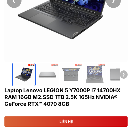
❮
❯
❯
Laptop Lenovo LEGION 5 Y7000P i7 14700HX
RAM 16GB M2.SSD 1TB 2.5K 165Hz NVIDIA®
GeForce RTX™ 4070 8GB
LIÊN HỆ