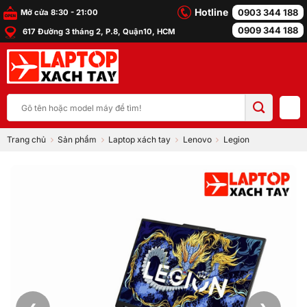
Bỏ
Hotline
0903 344 188
Mở cửa 8:30 - 21:00
qua
0909 344 188
617 Đường 3 tháng 2, P.8, Quận10, HCM
nội
dung
Tìm
kiếm:
Trang chủ
Sản phẩm
Laptop xách tay
Lenovo
Legion