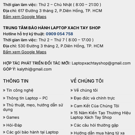
Thời gian làm việc:
Thứ 2 – Chủ Nhật ( 8:00 – 21:00 )
Địa chỉ:
617 Đường 3 tháng 2, P.Diên Hồng, TP. HCM
Bấm xem Google Maps
TRUNG TÂM BẢO HÀNH LAPTOP XACH TAY SHOP
Hotline hỗ trợ kỹ thuật:
0909 054 758
Thời gian làm việc:
Thứ 2 – Thứ 7 ( 8:00 – 17:00 )
Địa chỉ:
530 Đường 3 tháng 2, P.Diên Hồng, TP. HCM
Bấm xem Google Maps
HỢP TÁC PHÁT TRIỂN ĐỐI TÁC MỚI:
Laptopxachtayshop@gmail.com
GÓP Ý:
kalythi@gmail.com
THÔNG TIN
VỀ CHÚNG TÔI
Tin công nghệ
Về chúng tôi
Thông tin Laptop – PC
Đạo đức và chính trực
Thủ thuật, mẹo, hướng dẫn sử
Cam Kết Của Chúng Tôi
dụng
15 Năm Kiến Tạo Thương Hiệu
Games
Laptop Xách Tay Shop
Hỏi-Đáp
Các câu hỏi thường gặp
Các gói bảo hành tại Laptop
Hướng dẫn mua hàng từ xa