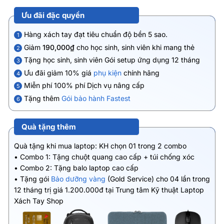
Ưu đãi đặc quyền
Hàng xách tay đạt tiêu chuẩn độ bền 5 sao.
1
Giảm
190,000₫
cho học sinh, sinh viên khi mang thẻ
2
Tặng học sinh, sinh viên Gói setup ứng dụng 12 tháng
3
Ưu đãi giảm 10% giá
phụ kiện
chính hãng
4
Miễn phí 100% phí Dịch vụ nâng cấp
5
Tặng thêm
Gói bảo hành Fastest
6
Quà tặng thêm
Quà tặng khi mua laptop: KH chọn 01 trong 2 combo
• Combo 1: Tặng chuột quang cao cấp + túi chống xóc
• Combo 2: Tặng balo laptop cao cấp
• Tặng gói
Bảo dưỡng vàng
(Gold Service) cho 04 lần trong
12 tháng trị giá 1.200.000đ tại Trung tâm Kỹ thuật Laptop
Xách Tay Shop