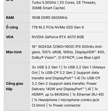
Turbo 5.50GHz ( 20 Cores, 28 Threads,
30MB Smart Cache)
RAM
16GB DDR5 5600MHz
Ổ cứng
1TB M.2 PCIe NVMe SSD Gen 4
VGA
NVIDIA GeForce RTX 4070 8GB
16" WQXGA (2560×1600) IPS 500nits Anti-
Màn hình
glare, 100% sRGB, 165Hz, DisplayHDR™ 400,
Dolby® Vision™, G-SYNC®, Low Blue Light
3x USB 3.2 Gen 1 | 1x USB 3.2 Gen 1 (Always
On) | 1x USB-C® 3.2 Gen 2 (support data
transfer and DisplayPort™ 1.4) |1x USB-C®
Cổng giao
3.2 Gen 2 (support data transfer, Power
tiếp
Delivery 140W and DisplayPort™ 1.4) | 1x
HDMI®, up to 8K/60Hz | 1x Ethernet (RJ-45)
| 1x Headphone / microphone combo jack
(3.5mm) | 1x Power connector