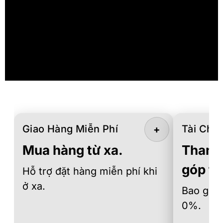
Giao Hàng Miễn Phí
Tài Chín
+
Mua hàng từ xa.
Thanh 
góp th
Hỗ trợ đặt hàng miễn phí khi
ở xa.
Bao gồm 
0%.