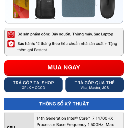
Bộ sản phẩm gồm:
Dây nguồn, Thùng máy, Sạc Laptop
Bảo hành:
12 tháng theo tiêu chuẩn nhà sản xuất + Tặng
thêm gói Fastest
MUA NGAY
TRẢ GÓP TẠI SHOP
TRẢ GÓP QUA THẺ
GPLX + CCCD
Visa, Master, JCB
THÔNG SỐ KỸ THUẬT
14th Generation Intel® Core™ i7 14700HX
Processor Base Frequency 1.50GHz, Max
CPU