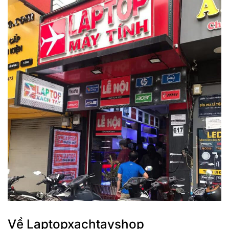
Về Laptopxachtayshop