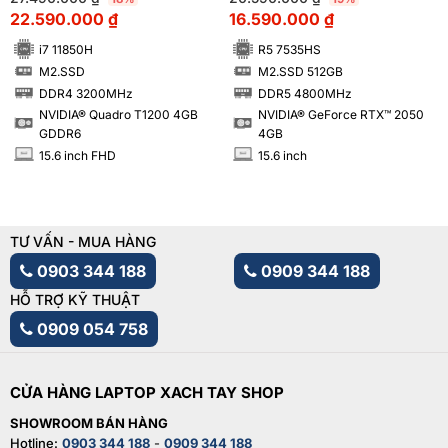
22.590.000
₫
16.590.000
₫
i7 11850H
R5 7535HS
M2.SSD
M2.SSD 512GB
SSD
SSD
DDR4 3200MHz
DDR5 4800MHz
RAM
RAM
NVIDIA® Quadro T1200 4GB
NVIDIA® GeForce RTX™ 2050
GDDR6
4GB
15.6 inch FHD
15.6 inch
INCH
INCH
TƯ VẤN - MUA HÀNG
0903 344 188
0909 344 188
HỖ TRỢ KỸ THUẬT
0909 054 758
CỬA HÀNG LAPTOP XACH TAY SHOP
SHOWROOM BÁN HÀNG
Hotline:
0903 344 188
-
0909 344 188