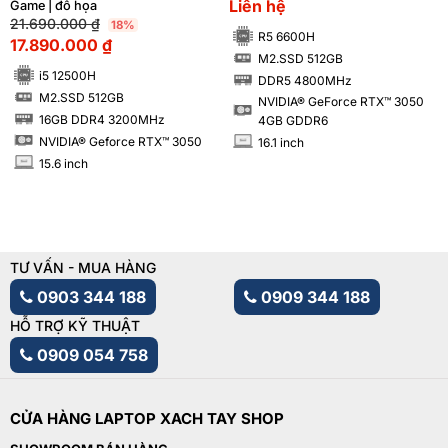
NVIDIA® GeForce RTX™ 3050
512GB NVIDIA® RTX™ 3050
Liên hệ
Game | đồ họa
4GB
4GB
21.690.000
₫
18%
R5 6600H
17.890.000
₫
M2.SSD 512GB
SSD
i5 12500H
DDR5 4800MHz
RAM
M2.SSD 512GB
NVIDIA® GeForce RTX™ 3050
SSD
16GB DDR4 3200MHz
4GB GDDR6
RAM
NVIDIA® Geforce RTX™ 3050
16.1 inch
INCH
15.6 inch
INCH
TƯ VẤN - MUA HÀNG
0903 344 188
0909 344 188
HỖ TRỢ KỸ THUẬT
0909 054 758
CỬA HÀNG LAPTOP XACH TAY SHOP