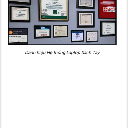
Hiệu năng
Với bộ xử lý Ryzen 7-7840HS đem đến tốc độ xử lý nhanh
chóng ở mọi tác vụ công việc học tập văn phòng trên các
phần mềm Word, Excel, PowerPoint,… cho đến đồ họa
Danh hiệu Hệ thống Laptop Xach Tay
chuyên nghiệp và chơi game một cách hoàn hảo.
Lenovo LOQ 2023 được trang bị card đồ họa rời NVIDIA
GeForce RTX 4050 6GB đáp ứng tốt nhu cầu làm việc và giải
trí. Và đem lại cho người dùng khả năng thao tác đồ họa
mạnh mẽ, render video, chỉnh sửa hình ảnh hay chơi các tựa
game hot như CSGO, FO4, Genshin Impact,… ở mức cài đặt
medium đến high một cách mượt mà.
Lenovo LOQ 2023 với bộ nhớ Ram 16GB DDR5 5200MHz
đem lại khả năng xử lý đa nhiệm và chơi game cường độ cao
một cách mượt mà khi trải nghiệm các tựa game nặng về đồ
họa và các ứng dụng chỉnh sửa video, cũng như nhiều
chương trình và tab trình duyệt cùng một lúc. Ngoài ra,