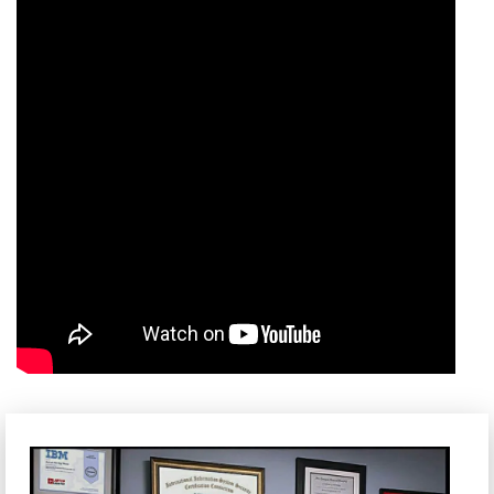
mê. Ngoài ra, bàn phím trên chiếc Lenovo LOQ 2023 được
trang bị đèn nền đẹp mắt, hỗ trợ cho người dùng làm việc
trong điều kiện thiếu sáng một cách thuận lợi, cho bạn
những thao tác nhanh nhạy và chính xác.