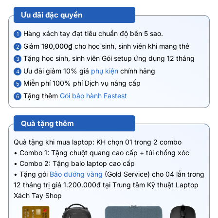
Ưu đãi đặc quyền
Hàng xách tay đạt tiêu chuẩn độ bền 5 sao.
1
Giảm
190,000₫
cho học sinh, sinh viên khi mang thẻ
2
Tặng học sinh, sinh viên Gói setup ứng dụng 12 tháng
3
Ưu đãi giảm 10% giá
phụ kiện
chính hãng
4
Miễn phí 100% phí Dịch vụ nâng cấp
5
Tặng thêm
Gói bảo hành Fastest
6
Quà tặng thêm
Quà tặng khi mua laptop: KH chọn 01 trong 2 combo
• Combo 1: Tặng chuột quang cao cấp + túi chống xóc
• Combo 2: Tặng balo laptop cao cấp
• Tặng gói
Bảo dưỡng vàng
(Gold Service) cho 04 lần trong
12 tháng trị giá 1.200.000đ tại Trung tâm Kỹ thuật Laptop
Xách Tay Shop