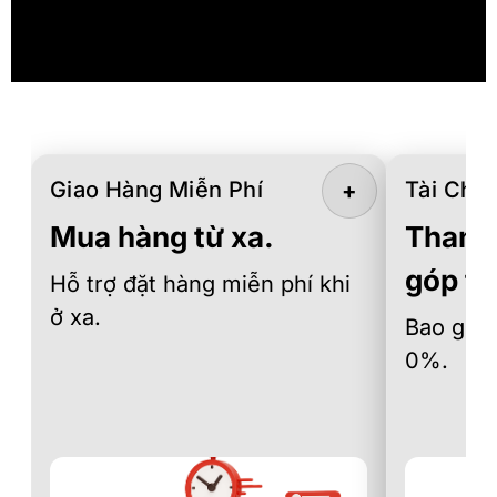
Giao Hàng Miễn Phí
Tài Chín
+
Mua hàng từ xa.
Thanh 
góp th
Hỗ trợ đặt hàng miễn phí khi
ở xa.
Bao gồm 
0%.