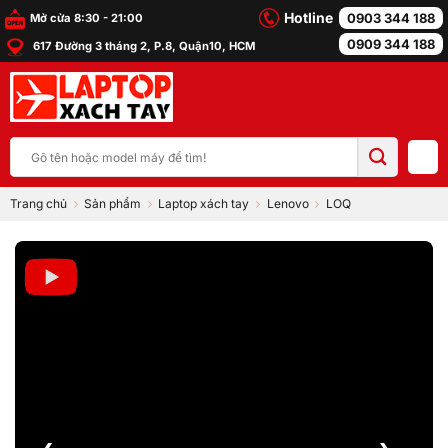
Bỏ
Hotline
0903 344 188
Mở cửa 8:30 - 21:00
qua
0909 344 188
617 Đường 3 tháng 2, P.8, Quận10, HCM
nội
dung
Tìm
kiếm:
Trang chủ
Sản phẩm
Laptop xách tay
Lenovo
LOQ