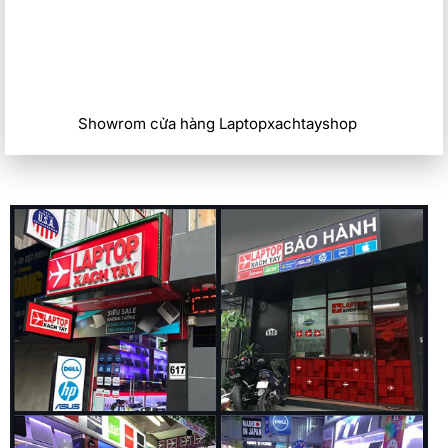
Laptop Lenovo LOQ 2023 còn được trang bị thêm ổ cứng
512GB PCIe NVMe M.2 SSD cho truyền tải ứng dụng dữ liệu
ổn định, thao tác mượt mà, lưu trữ thông tin tốt, không gây
tiếng ồn, giảm sản sinh nhiệt và tiêu thụ năng lượng trên pin.
Showrom cửa hàng Laptopxachtayshop
Khả năng tản nhiệt
Về khả năng tản nhiệt Lenovo LOQ 2023 có tính năng làm
mát tối ưu nhờ hệ thống hút gió kép, cánh quạt siêu mỏng,
ống đồng và bốn khe tản nhiệt thông hơi được đặt ở vị trí
chiến lược. Vì vậy, bất kể khi người dùng có sử dụng máy
nóng đến mức nào, hệ thống của bạn sẽ luôn được giữ ở
trạng thái mát mẻ.
Lenovo Vantage
Vantage cho phép người dùng cá nhân hóa máy tính thông
qua không chỉ hình ảnh, âm thanh, các cài đặt thông minh và
cả cách xả cũng như sạc laptop. Chúng ta sẽ có một
dashboard để điều chỉnh nhanh độ sáng, tùy chỉnh về
camera, tính năng Dolby, chủ động vô hiệu hóa hoặc kích
hoạt microphone, đèn nền bàn phím cùng nhiều thứ khác.