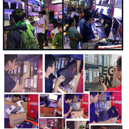
Thông qua đó, người dùng có thể điều chỉnh nhanh các
chức năng này ở một giao diện tập trung, thay vì phải lặn lội
vào Setting vốn mất thời gian hơn của Windows.
Mặt khác, Vantage còn cho phép người dùng tùy chỉnh sâu
hơn ngưỡng sạc đầu vào của laptop, tăng cường bảo mật khi
sử dụng wifi ở những chỗ lạ, hỗ trợ cập nhật driver khi cần
thiết,… nhờ đó người dùng có nhiều lựa chọn hơn để cá
nhân hóa máy tính cho từng ngữ cảnh sử dụng của từng cá
nhân khác nhau.