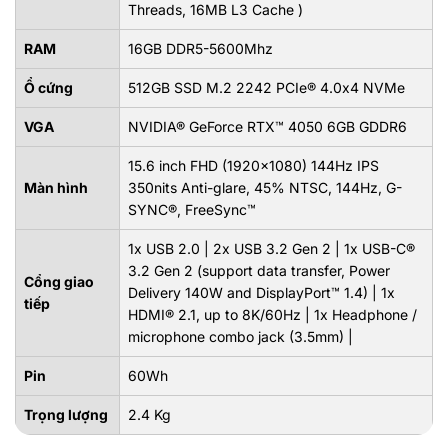
Threads, 16MB L3 Cache )
RAM
16GB DDR5-5600Mhz
Ổ cứng
512GB SSD M.2 2242 PCIe® 4.0x4 NVMe
VGA
NVIDIA® GeForce RTX™ 4050 6GB GDDR6
15.6 inch FHD (1920x1080) 144Hz IPS
Màn hình
350nits Anti-glare, 45% NTSC, 144Hz, G-
SYNC®, FreeSync™
1x USB 2.0 | 2x USB 3.2 Gen 2 | 1x USB-C®
3.2 Gen 2 (support data transfer, Power
Cổng giao
Delivery 140W and DisplayPort™ 1.4) | 1x
tiếp
HDMI® 2.1, up to 8K/60Hz | 1x Headphone /
microphone combo jack (3.5mm) |
Pin
60Wh
Trọng lượng
2.4 Kg