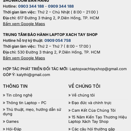
SHOWROOM BÁN HÀNG
Hotline:
0903 344 188
-
0909 344 188
Thời gian làm việc:
Thứ 2 – Chủ Nhật ( 8:00 – 21:00 )
Địa chỉ:
617 Đường 3 tháng 2, P.Diên Hồng, TP. HCM
Bấm xem Google Maps
TRUNG TÂM BẢO HÀNH LAPTOP XACH TAY SHOP
Hotline hỗ trợ kỹ thuật:
0909 054 758
Thời gian làm việc:
Thứ 2 – Thứ 7 ( 8:00 – 17:00 )
Địa chỉ:
530 Đường 3 tháng 2, P.Diên Hồng, TP. HCM
Bấm xem Google Maps
HỢP TÁC PHÁT TRIỂN ĐỐI TÁC MỚI:
Laptopxachtayshop@gmail.com
GÓP Ý:
kalythi@gmail.com
THÔNG TIN
VỀ CHÚNG TÔI
Tin công nghệ
Về chúng tôi
Thông tin Laptop – PC
Đạo đức và chính trực
Thủ thuật, mẹo, hướng dẫn sử
Cam Kết Của Chúng Tôi
dụng
15 Năm Kiến Tạo Thương Hiệu
Games
Laptop Xách Tay Shop
Hỏi-Đáp
Các câu hỏi thường gặp