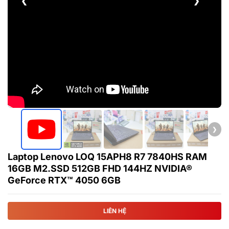
❮
❯
❯
Laptop Lenovo LOQ 15APH8 R7 7840HS RAM
16GB M2.SSD 512GB FHD 144HZ NVIDIA®
GeForce RTX™ 4050 6GB
LIÊN HỆ