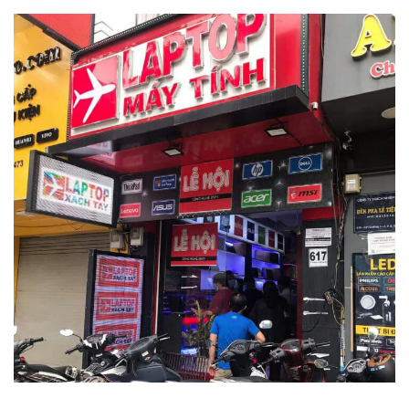
Màn hình
Với một chiếc laptop chơi game thì màn hình là phần không
kém phần quan trọng. Lenovo LOQ 2023 có màn hình kích
thước tiêu chuẩn 15.6 inch với viền cạnh siêu mỏng, tạo hiệu
ứng thị giác hấp dẫn hơn, rộng hơn so với thông thường.
Màn hình độ phân giải FHD sắc nét mang đến trải nghiệm