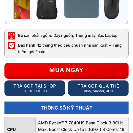
Bộ sản phẩm gồm:
Dây nguồn, Thùng máy, Sạc Laptop
Bảo hành:
12 tháng theo tiêu chuẩn nhà sản xuất + Tặng
thêm gói Fastest
MUA NGAY
TRẢ GÓP TẠI SHOP
TRẢ GÓP QUA THẺ
GPLX + CCCD
Visa, Master, JCB
THÔNG SỐ KỸ THUẬT
AMD Ryzen™ 7 7840HS Base Clock 3.8GHz,
CPU
Max. Boost Clock Up to 5.1GHz ( 8 Cores, 16