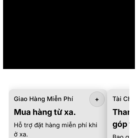
Giao Hàng Miễn Phí
Tài Chín
+
Mua hàng từ xa.
Thanh 
góp th
Hỗ trợ đặt hàng miễn phí khi
ở xa.
Bao gồm 