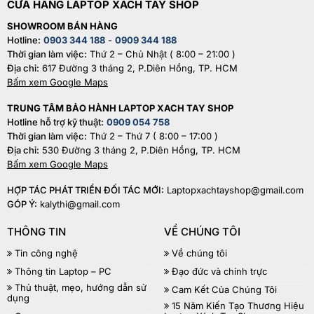
CỬA HÀNG LAPTOP XACH TAY SHOP
SHOWROOM BÁN HÀNG
Hotline:
0903 344 188
-
0909 344 188
Thời gian làm việc:
Thứ 2 – Chủ Nhật ( 8:00 – 21:00 )
Địa chỉ:
617 Đường 3 tháng 2, P.Diên Hồng, TP. HCM
Bấm xem Google Maps
TRUNG TÂM BẢO HÀNH LAPTOP XACH TAY SHOP
Hotline hỗ trợ kỹ thuật:
0909 054 758
Thời gian làm việc:
Thứ 2 – Thứ 7 ( 8:00 – 17:00 )
Địa chỉ:
530 Đường 3 tháng 2, P.Diên Hồng, TP. HCM
Bấm xem Google Maps
HỢP TÁC PHÁT TRIỂN ĐỐI TÁC MỚI:
Laptopxachtayshop@gmail.com
GÓP Ý:
kalythi@gmail.com
THÔNG TIN
VỀ CHÚNG TÔI
Tin công nghệ
Về chúng tôi
Thông tin Laptop – PC
Đạo đức và chính trực
Thủ thuật, mẹo, hướng dẫn sử
Cam Kết Của Chúng Tôi
dụng
15 Năm Kiến Tạo Thương Hiệu