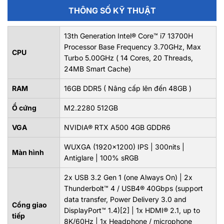
THÔNG SỐ KỸ THUẬT
13th Generation Intel® Core™ i7 13700H
Processor Base Frequency 3.70GHz, Max
CPU
Turbo 5.00GHz ( 14 Cores, 20 Threads,
24MB Smart Cache)
RAM
16GB DDR5 ( Nâng cấp lên đến 48GB )
Ổ cứng
M2.2280 512GB
VGA
NVIDIA® RTX A500 4GB GDDR6
WUXGA (1920x1200) IPS | 300nits |
Màn hình
Antiglare | 100% sRGB
2x USB 3.2 Gen 1 (one Always On) | 2x
Thunderbolt™ 4 / USB4® 40Gbps (support
data transfer, Power Delivery 3.0 and
Cổng giao
DisplayPort™ 1.4)[2] | 1x HDMI® 2.1, up to
tiếp
8K/60Hz | 1x Headphone / microphone