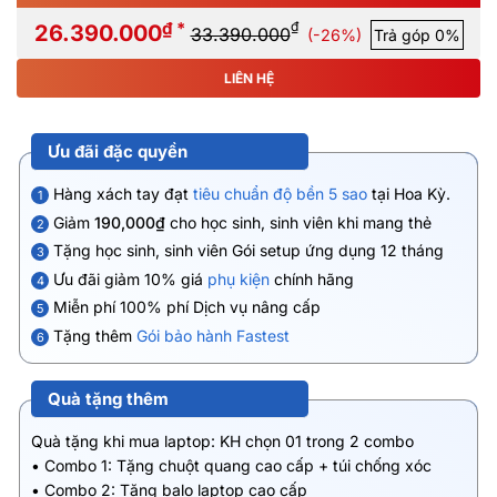
₫ *
₫
26.390.000
33.390.000
(-26%)
Trả góp 0%
LIÊN HỆ
Ưu đãi đặc quyền
Hàng xách tay đạt
tiêu chuẩn độ bền 5 sao
tại Hoa Kỳ.
1
Giảm
190,000₫
cho học sinh, sinh viên khi mang thẻ
2
Tặng học sinh, sinh viên Gói setup ứng dụng 12 tháng
3
Ưu đãi giảm 10% giá
phụ kiện
chính hãng
4
Miễn phí 100% phí Dịch vụ nâng cấp
5
Tặng thêm
Gói bảo hành Fastest
6
Quà tặng thêm
Quà tặng khi mua laptop: KH chọn 01 trong 2 combo
• Combo 1: Tặng chuột quang cao cấp + túi chống xóc
• Combo 2: Tặng balo laptop cao cấp