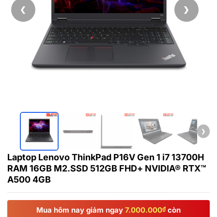
❮
❯
❯
Laptop Lenovo ThinkPad P16V Gen 1 i7 13700H
RAM 16GB M2.SSD 512GB FHD+ NVIDIA® RTX™
A500 4GB
Mua hôm nay giảm ngay
7.000.000
₫
còn