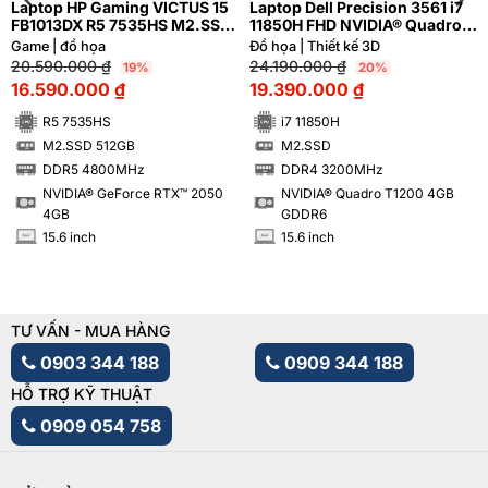
Laptop HP Gaming VICTUS 15
Laptop Dell Precision 3561 i7
FB1013DX R5 7535HS M2.SSD
11850H FHD NVIDIA® Quadro
512GB FHD NVIDIA® GeForce
T1200 4GB
Game | đồ họa
Đồ họa | Thiết kế 3D
RTX™ 2050 4GB
20.590.000
₫
24.190.000
₫
19%
20%
16.590.000
₫
19.390.000
₫
R5 7535HS
i7 11850H
M2.SSD 512GB
M2.SSD
SSD
SSD
DDR5 4800MHz
DDR4 3200MHz
RAM
RAM
NVIDIA® GeForce RTX™ 2050
NVIDIA® Quadro T1200 4GB
4GB
GDDR6
15.6 inch
15.6 inch
INCH
INCH
TƯ VẤN - MUA HÀNG
0903 344 188
0909 344 188
HỖ TRỢ KỸ THUẬT
0909 054 758