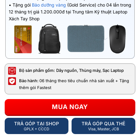
• Tặng gói
Bảo dưỡng vàng
(Gold Service) cho 04 lần trong
12 tháng trị giá 1.200.000đ tại Trung tâm Kỹ thuật Laptop
Xách Tay Shop
Bộ sản phẩm gồm:
Dây nguồn, Thùng máy, Sạc Laptop
Bảo hành:
06 tháng theo tiêu chuẩn nhà sản xuất + Tặng
thêm gói Fastest
MUA NGAY
TRẢ GÓP TẠI SHOP
TRẢ GÓP QUA THẺ
GPLX + CCCD
Visa, Master, JCB