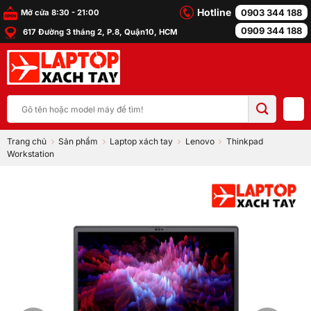
Bỏ
Hotline
0903 344 188
Mở cửa 8:30 - 21:00
qua
0909 344 188
617 Đường 3 tháng 2, P.8, Quận10, HCM
nội
dung
Tìm
kiếm:
Trang chủ
Sản phẩm
Laptop xách tay
Lenovo
Thinkpad
Workstation