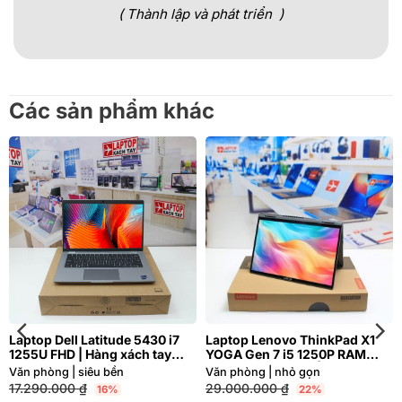
( Thành lập và phát triển )
Các sản phẩm khác
Laptop Dell Latitude 5430 i7
Laptop Lenovo ThinkPad X1
1255U FHD | Hàng xách tay
YOGA Gen 7 i5 1250P RAM
99%
16GB 4K Cảm ứng | Hàng xách
Văn phòng | siêu bền
Văn phòng | nhỏ gọn
tay 99%
17.290.000
₫
29.000.000
₫
16%
22%