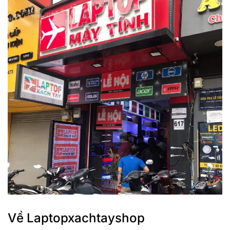
Về Laptopxachtayshop