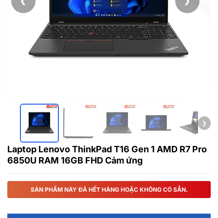
❮
❯
❯
Laptop Lenovo ThinkPad T16 Gen 1 AMD R7 Pro
6850U RAM 16GB FHD Cảm ứng
SẢN PHẨM NÀY ĐÃ HẾT HÀNG HOẶC KHÔNG CÓ SẴN.