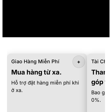
Giao Hàng Miễn Phí
Tài Chín
+
Mua hàng từ xa.
Thanh 
góp th
Hỗ trợ đặt hàng miễn phí khi
ở xa.
Bao gồm 
0%.