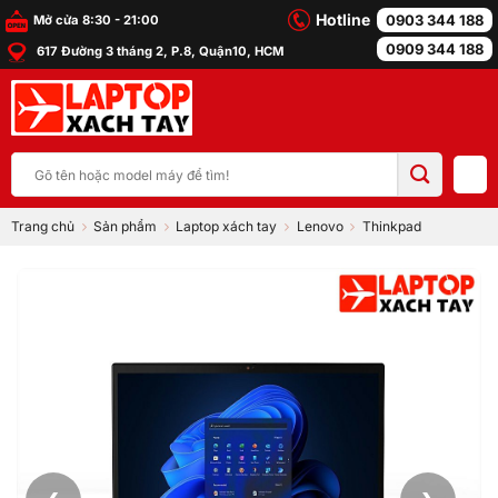
Bỏ
Hotline
0903 344 188
Mở cửa 8:30 - 21:00
qua
0909 344 188
617 Đường 3 tháng 2, P.8, Quận10, HCM
nội
dung
Tìm
kiếm:
Trang chủ
Sản phẩm
Laptop xách tay
Lenovo
Thinkpad