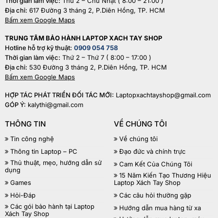
Thời gian làm việc:
Thứ 2 – Chủ Nhật ( 8:00 – 21:00 )
Địa chỉ:
617 Đường 3 tháng 2, P.Diên Hồng, TP. HCM
Bấm xem Google Maps
TRUNG TÂM BẢO HÀNH LAPTOP XACH TAY SHOP
Hotline hỗ trợ kỹ thuật:
0909 054 758
Thời gian làm việc:
Thứ 2 – Thứ 7 ( 8:00 – 17:00 )
Địa chỉ:
530 Đường 3 tháng 2, P.Diên Hồng, TP. HCM
Bấm xem Google Maps
HỢP TÁC PHÁT TRIỂN ĐỐI TÁC MỚI:
Laptopxachtayshop@gmail.com
GÓP Ý:
kalythi@gmail.com
THÔNG TIN
VỀ CHÚNG TÔI
Tin công nghệ
Về chúng tôi
Thông tin Laptop – PC
Đạo đức và chính trực
Thủ thuật, mẹo, hướng dẫn sử
Cam Kết Của Chúng Tôi
dụng
15 Năm Kiến Tạo Thương Hiệu
Games
Laptop Xách Tay Shop
Hỏi-Đáp
Các câu hỏi thường gặp
Các gói bảo hành tại Laptop
Hướng dẫn mua hàng từ xa
Xách Tay Shop