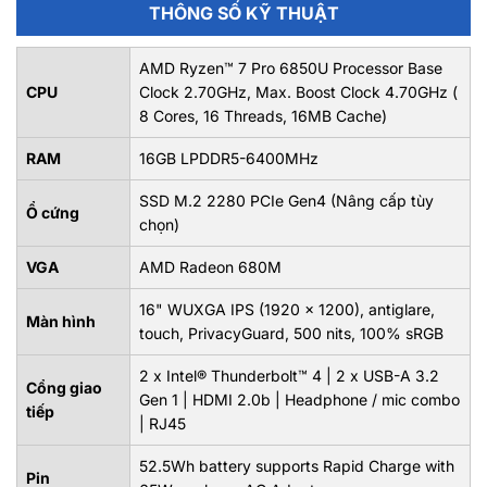
THÔNG SỐ KỸ THUẬT
AMD Ryzen™ 7 Pro 6850U Processor Base
CPU
Clock 2.70GHz, Max. Boost Clock 4.70GHz (
8 Cores, 16 Threads, 16MB Cache)
RAM
16GB LPDDR5-6400MHz
SSD M.2 2280 PCIe Gen4 (Nâng cấp tùy
Ổ cứng
chọn)
VGA
AMD Radeon 680M
16" WUXGA IPS (1920 x 1200), antiglare,
Màn hình
touch, PrivacyGuard, 500 nits, 100% sRGB
2 x Intel® Thunderbolt™ 4 | 2 x USB-A 3.2
Cổng giao
Gen 1 | HDMI 2.0b | Headphone / mic combo
tiếp
| RJ45
52.5Wh battery supports Rapid Charge with
Pin