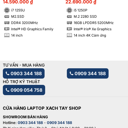
14.590.000
₫
22.690.000
₫
i7 1255U
i5 1250P
M2.SSD
M.2 2280 SSD
SSD
SSD
DDR4 3200MHz
16GB LPDDR5 5200MHz
RAM
RAM
Intel® HD Graphics Family
Intel® Iris® Xe Graphics
14 inch
14 inch 4K Cảm ứng
INCH
INCH
TƯ VẤN - MUA HÀNG
0903 344 188
0909 344 188
HỖ TRỢ KỸ THUẬT
0909 054 758
CỬA HÀNG LAPTOP XACH TAY SHOP
SHOWROOM BÁN HÀNG
Hotline:
0903 344 188
-
0909 344 188