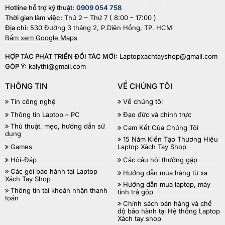
Hotline hỗ trợ kỹ thuật:
0909 054 758
Thời gian làm việc:
Thứ 2 – Thứ 7 ( 8:00 – 17:00 )
Địa chỉ:
530 Đường 3 tháng 2, P.Diên Hồng, TP. HCM
Bấm xem Google Maps
HỢP TÁC PHÁT TRIỂN ĐỐI TÁC MỚI:
Laptopxachtayshop@gmail.com
GÓP Ý:
kalythi@gmail.com
THÔNG TIN
VỀ CHÚNG TÔI
Tin công nghệ
Về chúng tôi
Thông tin Laptop – PC
Đạo đức và chính trực
Thủ thuật, mẹo, hướng dẫn sử
Cam Kết Của Chúng Tôi
dụng
15 Năm Kiến Tạo Thương Hiệu
Games
Laptop Xách Tay Shop
Hỏi-Đáp
Các câu hỏi thường gặp
Các gói bảo hành tại Laptop
Hướng dẫn mua hàng từ xa
Xách Tay Shop
Hướng dẫn mua laptop, máy
Thông tin tài khoản nhận thanh
tính trả góp
toán
Chính sách bán hàng và chế
độ bảo hành tại Hệ thống Laptop
Xách tay shop