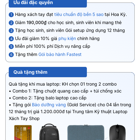
Ưu đãi đặc quyền
Hàng xách tay đạt
tiêu chuẩn độ bền 5 sao
tại Hoa Kỳ.
1
Giảm
190,000₫
cho học sinh, sinh viên khi mang thẻ
2
Tặng học sinh, sinh viên Gói setup ứng dụng 12 tháng
3
Ưu đãi giảm 10% giá
phụ kiện
chính hãng
4
Miễn phí 100% phí Dịch vụ nâng cấp
5
Tặng thêm
Gói bảo hành Fastest
6
Quà tặng thêm
Quà tặng khi mua laptop: KH chọn 01 trong 2 combo
• Combo 1: Tặng chuột quang cao cấp + túi chống xóc
• Combo 2: Tặng balo laptop cao cấp
• Tặng gói
Bảo dưỡng vàng
(Gold Service) cho 04 lần trong
12 tháng trị giá 1.200.000đ tại Trung tâm Kỹ thuật Laptop
Xách Tay Shop