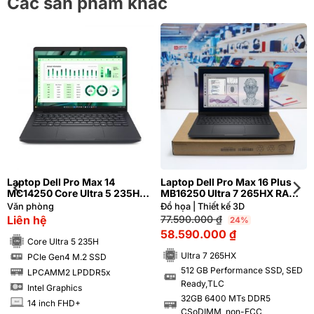
Các sản phẩm khác
Laptop Dell Pro Max 14
Laptop Dell Pro Max 16 Plus
MC14250 Core Ultra 5 235H
MB16250 Ultra 7 265HX RAM
RAM 16GB SSD 256GB 14 inch
32GB M2.SSD 512GB 4K OLED
Văn phòng
Đồ họa | Thiết kế 3D
FHD+
120Hz Cảm ứng NVIDIA® RTX™
Liên hệ
77.590.000
₫
24%
PRO 1000 8GB GDDR7
58.590.000
₫
Core Ultra 5 235H
Ultra 7 265HX
PCIe Gen4 M.2 SSD
SSD
512 GB Performance SSD, SED
LPCAMM2 LPDDR5x
RAM
SSD
Ready,TLC
Intel Graphics
32GB 6400 MTs DDR5
14 inch FHD+
INCH
RAM
CSoDIMM, non-ECC