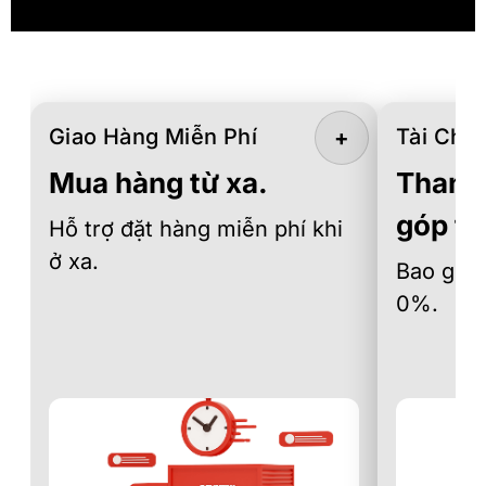
Giao Hàng Miễn Phí
Tài Chín
+
Mua hàng từ xa.
Thanh 
góp th
Hỗ trợ đặt hàng miễn phí khi
ở xa.
Bao gồm 
0%.