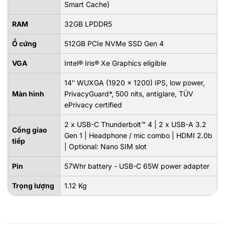
Smart Cache)
RAM
32GB LPDDR5
Ổ cứng
512GB PCIe NVMe SSD Gen 4
VGA
Intel® Iris® Xe Graphics eligible
14″ WUXGA (1920 x 1200) IPS, low power,
Màn hình
PrivacyGuard*, 500 nits, antiglare, TÜV
ePrivacy certified
2 x USB-C Thunderbolt™ 4 | 2 x USB-A 3.2
Cổng giao
Gen 1 | Headphone / mic combo | HDMI 2.0b
tiếp
| Optional: Nano SIM slot
Pin
57Whr battery - USB-C 65W power adapter
Trọng lượng
1.12 Kg