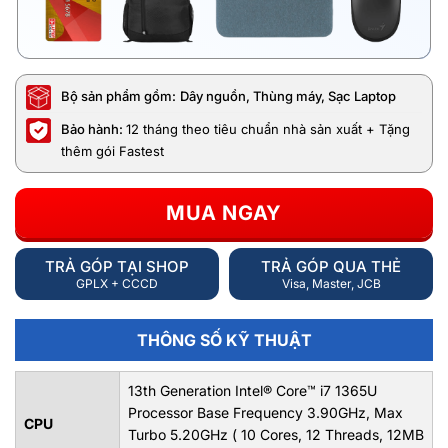
Bộ sản phẩm gồm:
Dây nguồn, Thùng máy, Sạc Laptop
Bảo hành:
12 tháng theo tiêu chuẩn nhà sản xuất + Tặng
thêm gói Fastest
MUA NGAY
TRẢ GÓP TẠI SHOP
TRẢ GÓP QUA THẺ
GPLX + CCCD
Visa, Master, JCB
THÔNG SỐ KỸ THUẬT
13th Generation Intel® Core™ i7 1365U
Processor Base Frequency 3.90GHz, Max
CPU
Turbo 5.20GHz ( 10 Cores, 12 Threads, 12MB