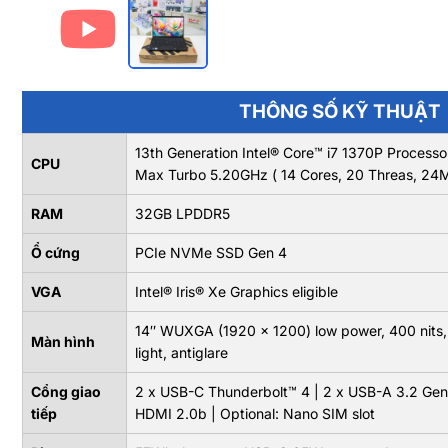
THÔNG SỐ KỸ THUẬT
13th Generation Intel® Core™ i7 1370P Proces
CPU
Max Turbo 5.20GHz ( 14 Cores, 20 Threas, 24
RAM
32GB LPDDR5
Ổ cứng
PCIe NVMe SSD Gen 4
VGA
Intel® Iris® Xe Graphics eligible
14″ WUXGA (1920 x 1200) low power, 400 nits, 
Màn hình
light, antiglare
Cổng giao
2 x USB-C Thunderbolt™ 4 | 2 x USB-A 3.2 Gen
tiếp
HDMI 2.0b | Optional: Nano SIM slot