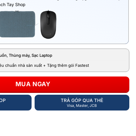
ách Tay Shop
uồn, Thùng máy, Sạc Laptop
iêu chuẩn nhà sản xuất + Tặng thêm gói Fastest
MUA NGAY
HOP
TRẢ GÓP QUA THẺ
Visa, Master, JCB