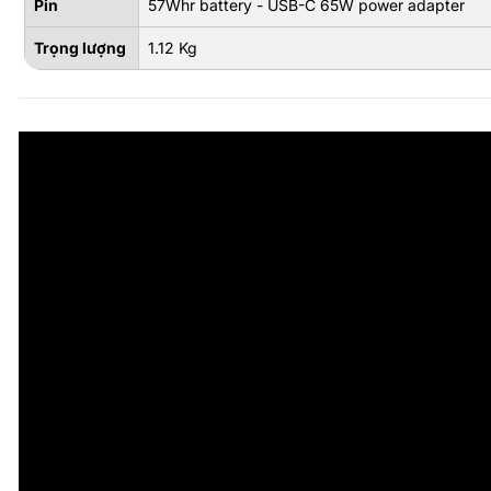
Pin
57Whr battery - USB-C 65W power adapter
Trọng lượng
1.12 Kg