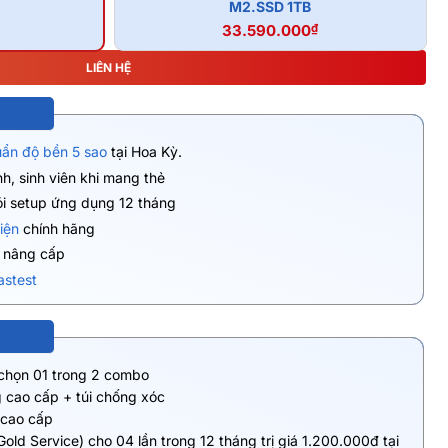
M2.SSD 1TB
33.590.000
₫
LIÊN HỆ
uẩn độ bền 5 sao
tại Hoa Kỳ.
h, sinh viên khi mang thẻ
ói setup ứng dụng 12 tháng
iện
chính hãng
ụ nâng cấp
astest
 chọn 01 trong 2 combo
 cao cấp + túi chống xóc
 cao cấp
Gold Service) cho 04 lần trong 12 tháng trị giá 1.200.000đ tại