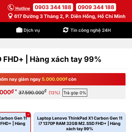
0903 344 188
0909 344 188
Hotline
617 Đường 3 Tháng 2, P. Diên Hồng, Hồ Chí Minh
Dịch vụ
Tin công nghệ 24H
D FHD+ | Hàng xách tay 99%
hôm nay giảm ngay
5.000.000
₫
còn
₫ *
₫
.000
37.590.000
(13%)
Trả góp 0%
Carbon Gen 11
Laptop Lenovo ThinkPad X1 Carbon Gen 11
 FHD+ | Hàng
i7 1370P RAM 32GB M2.SSD FHD+ | Hàng
xách tay 99%