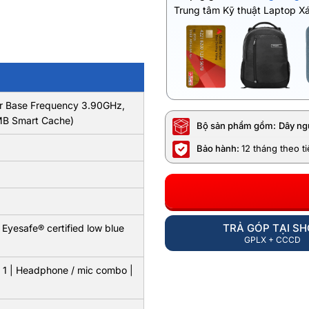
Trung tâm Kỹ thuật Laptop X
sor Base Frequency 3.90GHz,
MB Smart Cache)
Bộ sản phẩm gồm:
Dây ng
Bảo hành:
12 tháng theo t
TRẢ GÓP TẠI S
Eyesafe® certified low blue
GPLX + CCCD
 1 | Headphone / mic combo |