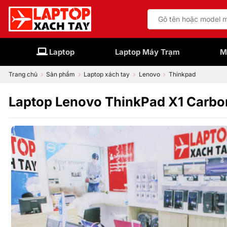
Bỏ
Tìm
qua
kiếm:
nội
dung
Laptop
Laptop Máy Trạm
M
Trang chủ
Sản phẩm
Laptop xách tay
Lenovo
Thinkpad
Laptop Lenovo ThinkPad X1 Carbo