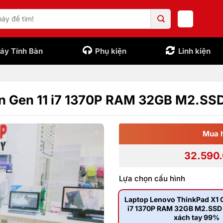
áy Tính Bàn
Phụ kiện
Linh kiện
n Gen 11 i7 1370P RAM 32GB M2.SS
Mua 
32.590
Lựa chọn cấu hình
Laptop Lenovo ThinkPad X1 
i7 1370P RAM 32GB M2.SSD
xách tay 99%