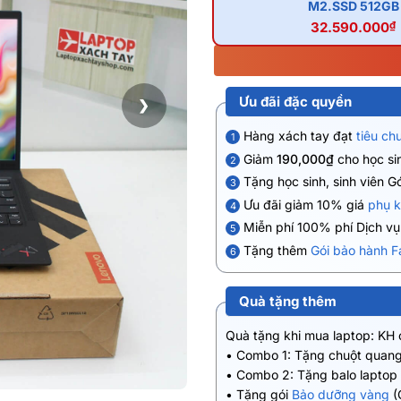
M2.SSD 512GB
32.590.000
₫
Ưu đãi đặc quyền
❯
Hàng xách tay đạt
tiêu ch
1
Giảm
190,000₫
cho học sin
2
Tặng học sinh, sinh viên G
3
Ưu đãi giảm 10% giá
phụ k
4
Miễn phí 100% phí Dịch v
5
Tặng thêm
Gói bảo hành F
6
Quà tặng thêm
Quà tặng khi mua laptop: KH
• Combo 1: Tặng chuột quang
• Combo 2: Tặng balo laptop
• Tặng gói
Bảo dưỡng vàng
(