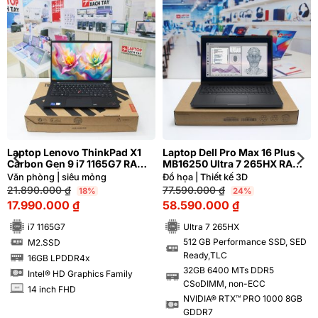
Laptop Lenovo ThinkPad X1
Laptop Dell Pro Max 16 Plus
Carbon Gen 9 i7 1165G7 RAM
MB16250 Ultra 7 265HX RAM
16GB FHD | Hàng xách tay 99%
32GB M2.SSD 512GB 4K OLED
Văn phòng | siêu mỏng
Đồ họa | Thiết kế 3D
120Hz Cảm ứng NVIDIA® RTX™
21.890.000
₫
77.590.000
₫
18%
24%
PRO 1000 8GB GDDR7
17.990.000
₫
58.590.000
₫
i7 1165G7
Ultra 7 265HX
512 GB Performance SSD, SED
M2.SSD
SSD
SSD
Ready,TLC
16GB LPDDR4x
RAM
32GB 6400 MTs DDR5
Intel® HD Graphics Family
RAM
CSoDIMM, non-ECC
14 inch FHD
INCH
NVIDIA® RTX™ PRO 1000 8GB
GDDR7