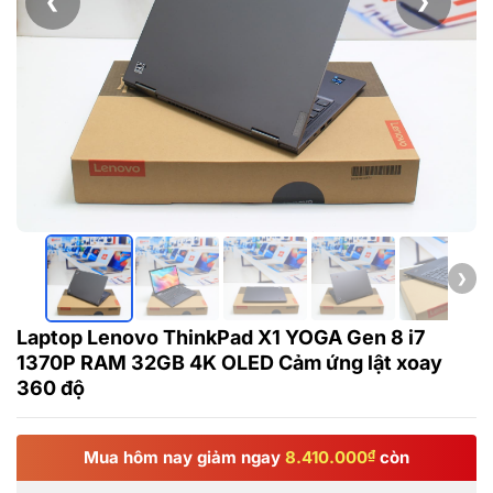
❮
❯
❯
Laptop Lenovo ThinkPad X1 YOGA Gen 8 i7
1370P RAM 32GB 4K OLED Cảm ứng lật xoay
360 độ
Mua hôm nay giảm ngay
8.410.000
₫
còn