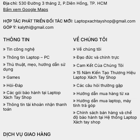
Địa chỉ:
530 Đường 3 tháng 2, P.Diên Hồng, TP. HCM
Bấm xem Google Maps
HỢP TÁC PHÁT TRIỂN ĐỐI TÁC MỚI:
Laptopxachtayshop@gmail.com
GÓP Ý:
kalythi@gmail.com
THÔNG TIN
VỀ CHÚNG TÔI
Tin công nghệ
Về chúng tôi
Thông tin Laptop – PC
Đạo đức và chính trực
Thủ thuật, mẹo, hướng dẫn sử
Cam Kết Của Chúng Tôi
dụng
15 Năm Kiến Tạo Thương Hiệu
Games
Laptop Xách Tay Shop
Hỏi-Đáp
Các câu hỏi thường gặp
Các gói bảo hành tại Laptop
Hướng dẫn mua hàng từ xa
Xách Tay Shop
Hướng dẫn mua laptop, máy
Thông tin tài khoản nhận thanh
tính trả góp
toán
Chính sách bán hàng và chế
độ bảo hành tại Hệ thống Laptop
Xách tay shop
DỊCH VỤ GIAO HÀNG