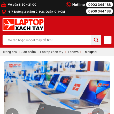
Bỏ
Hotline
0903 344 188
Mở cửa 8:30 - 21:00
qua
0909 344 188
617 Đường 3 tháng 2, P.8, Quận10, HCM
nội
dung
Tìm
kiếm:
Trang chủ
Sản phẩm
Laptop xách tay
Lenovo
Thinkpad