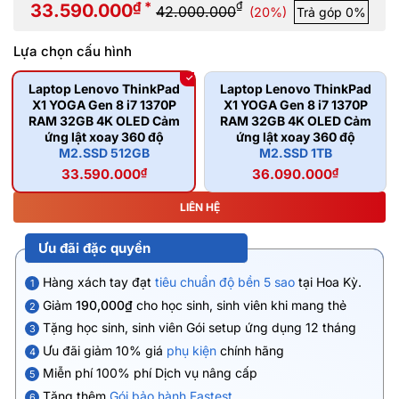
₫ *
₫
33.590.000
42.000.000
(20%)
Trả góp 0%
Lựa chọn cấu hình
Laptop Lenovo ThinkPad
Laptop Lenovo ThinkPad
X1 YOGA Gen 8 i7 1370P
X1 YOGA Gen 8 i7 1370P
RAM 32GB 4K OLED Cảm
RAM 32GB 4K OLED Cảm
ứng lật xoay 360 độ
ứng lật xoay 360 độ
M2.SSD 512GB
M2.SSD 1TB
33.590.000
₫
36.090.000
₫
LIÊN HỆ
Ưu đãi đặc quyền
Hàng xách tay đạt
tiêu chuẩn độ bền 5 sao
tại Hoa Kỳ.
1
Giảm
190,000₫
cho học sinh, sinh viên khi mang thẻ
2
Tặng học sinh, sinh viên Gói setup ứng dụng 12 tháng
3
Ưu đãi giảm 10% giá
phụ kiện
chính hãng
4
Miễn phí 100% phí Dịch vụ nâng cấp
5
Tặng thêm
Gói bảo hành Fastest
6