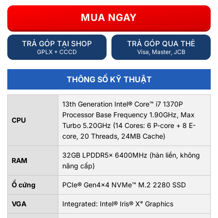
MUA NGAY
TRẢ GÓP TẠI SHOP
TRẢ GÓP QUA THẺ
GPLX + CCCD
Visa, Master, JCB
THÔNG SỐ KỸ THUẬT
13th Generation Intel® Core™ i7 1370P
Processor Base Frequency 1.90GHz, Max
CPU
Turbo 5.20GHz (14 Cores: 6 P-core + 8 E-
core, 20 Threads, 24MB Cache)
32GB LPDDR5x 6400MHz (hàn liền, không
RAM
nâng cấp)
Ổ cứng
PCIe® Gen4x4 NVMe™ M.2 2280 SSD
VGA
Integrated: Intel® Iris® Xᵉ Graphics