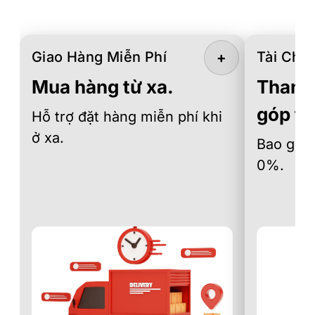
Giao Hàng Miễn Phí
Tài Chín
+
Mua hàng từ xa.
Thanh 
góp th
Hỗ trợ đặt hàng miễn phí khi
ở xa.
Bao gồm 
0%.