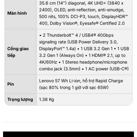
35.6 cm (14") diagonal, 4K UHD+ (3840 x
2400), OLED, anti-reflection, anti-smudge,
Màn hình
500 nits, 100% DCI-P3, touch, DisplayHDR™
400, Dolby Vision®, Eyesafe® Certified 2.0
• 2 Thunderbolt™ 4 / USB4® 40Gbps
signaling rate (USB Power Delivery 3.0,
Cổng giao
DisplayPort™ 1.4a) • 1 USB 3.2 Gen 1 • 1 USB
tiếp
3.2 Gen 1 (Always On) • 1 HDMI® 2.1, up to
4K/60Hz • 1 Stereo headphone/microphone
combo jack (3.5mm) • 1 AC power (USB-C®)
Lenovo 57 Wh Li-ion, hỗ trợ Rapid Charge
Pin
(sạc 80% trong 1 giờ với sạc 65W)
Trọng lượng
1.38 Kg