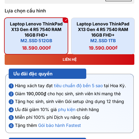
Lựa chọn cấu hình
Laptop Lenovo ThinkPad
Laptop Lenovo ThinkPad
X13 Gen 4 R5 7540 RAM
X13 Gen 4 R5 7540 RAM
16GB FHD+
16GB FHD+
M2.SSD 512GB
M2.SSD 1TB
18.590.000
₫
19.590.000
₫
LIÊN HỆ
Ưu đãi đặc quyền
Hàng xách tay đạt
tiêu chuẩn độ bền 5 sao
tại Hoa Kỳ.
1
Giảm
190,000₫
cho học sinh, sinh viên khi mang thẻ
2
Tặng học sinh, sinh viên Gói setup ứng dụng 12 tháng
3
Ưu đãi giảm 10% giá
phụ kiện
chính hãng
4
Miễn phí 100% phí Dịch vụ nâng cấp
5
Tặng thêm
Gói bảo hành Fastest
6