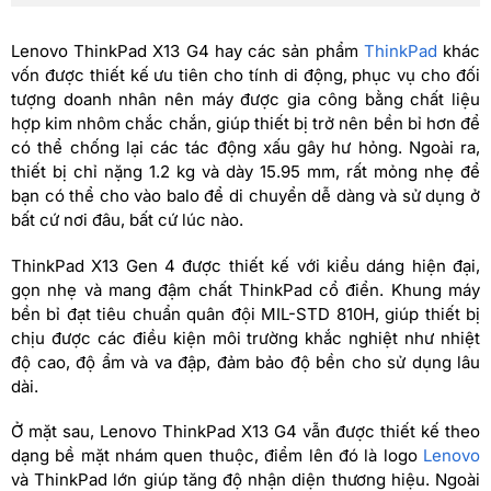
Lenovo ThinkPad X13 G4 hay các sản phẩm
ThinkPad
khác
vốn được thiết kế ưu tiên cho tính di động, phục vụ cho đối
tượng doanh nhân nên máy được gia công bằng chất liệu
hợp kim nhôm chắc chắn, giúp thiết bị trở nên bền bỉ hơn để
có thể chống lại các tác động xấu gây hư hỏng. Ngoài ra,
thiết bị chỉ nặng 1.2 kg và dày 15.95 mm, rất mỏng nhẹ để
bạn có thể cho vào balo để di chuyển dễ dàng và sử dụng ở
bất cứ nơi đâu, bất cứ lúc nào.
ThinkPad X13 Gen 4 được thiết kế với kiểu dáng hiện đại,
gọn nhẹ và mang đậm chất ThinkPad cổ điển. Khung máy
bền bỉ đạt tiêu chuẩn quân đội MIL-STD 810H, giúp thiết bị
chịu được các điều kiện môi trường khắc nghiệt như nhiệt
độ cao, độ ẩm và va đập, đảm bảo độ bền cho sử dụng lâu
dài.
Ở mặt sau, Lenovo ThinkPad X13 G4 vẫn được thiết kế theo
dạng bề mặt nhám quen thuộc, điểm lên đó là logo
Lenovo
và ThinkPad lớn giúp tăng độ nhận diện thương hiệu. Ngoài