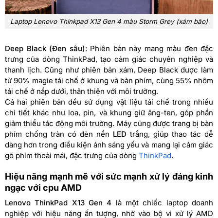
Laptop Lenovo Thinkpad X13 Gen 4 màu Storm Grey (xám bão)
Deep Black (Đen sâu)
: Phiên bản này mang màu đen đặc
trưng của dòng ThinkPad, tạo cảm giác chuyên nghiệp và
thanh lịch. Cũng như phiên bản xám, Deep Black được làm
từ 90% magie tái chế ở khung và bàn phím, cùng 55% nhôm
tái chế ở nắp dưới, thân thiện với môi trường.
Cả hai phiên bản đều sử dụng vật liệu tái chế trong nhiều
chi tiết khác như loa, pin, và khung giữ ăng-ten, góp phần
giảm thiểu tác động môi trường. Máy cũng được trang bị bàn
phím chống tràn có đèn nền
LED
trắng, giúp thao tác dễ
dàng hơn trong điều kiện ánh sáng yếu và mang lại cảm giác
gõ phím thoải mái, đặc trưng của dòng
ThinkPad
.
Hiệu năng mạnh mẽ với sức mạnh xử lý đáng kinh
ngạc với cpu AMD
Lenovo ThinkPad X13 Gen 4
là một chiếc laptop doanh
nghiệp với hiệu năng ấn tượng, nhờ vào bộ vi xử lý AMD