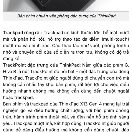
Bàn phím chuẩn văn phòng đặc trưng của ThinkPad
Trackpad rộng rãi:
Trackpad có kích thước lớn, bề mặt mượt
mà và phản hồi tốt, hỗ trợ thao tác đa điểm (multi-touch)
mượt mà và chính xác. Các thao tác như vuốt, phóng to/thu
nhỏ và chuyển đổi cửa sổ diễn ra trơn tru, không có độ trễ
đáng kể.
TrackPoint đặc trưng của ThinkPad
: Nằm giữa các phím G,
H và B là nút TrackPoint đỏ nổi bật – một đặc trưng của dòng
ThinkPad. TrackPoint giúp người dùng di chuyển con trỏ mà
không cần nhấc tay khỏi bàn phím, rất tiện lợi cho việc điều
hướng nhanh chóng mà không cần dùng đến chuột ngoài
hoặc trackpad.
Bàn phím và trackpad của ThinkPad X13 Gen 4 mang lại trải
nghiệm gõ và điều hướng chất lượng, với bàn phím chống
tràn, hành trình phím thoải mái, và đèn nền hỗ trợ ánh sáng
yếu. Trackpad mượt mà, kết hợp cùng TrackPoint giúp người
dùng dễ dàng điều hướng mà không cần dùng chuột, đáp