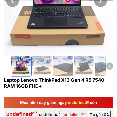
❮
❯
❯
Laptop Lenovo ThinkPad X13 Gen 4 R5 7540
RAM 16GB FHD+
Mua hôm nay giảm ngay
undefined
₫
còn
₫ *
₫
undefined
undefined
(undefined%)
Trả góp 0%