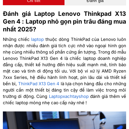
Chi tiết
Đánh giá
Đánh giá Laptop Lenovo Thinkpad X13
Gen 4 : Laptop nhỏ gọn pin trâu đáng mua
nhất 2025?
Những chiếc
laptop
thuộc dòng ThinkPad của Lenovo luôn
nhận được nhiều đánh giá tích cực nhờ vào ngoại hình gọn
nhẹ cùng nhiều thông số phần cứng ấn tượng. Trong đó mẫu
Lenovo ThinkPad X13 Gen 4 là chiếc laptop doanh nghiệp
đẳng cấp, thiết kế hướng đến hiệu suất mạnh mẽ, tính bảo
mật cao và tính di động tối ưu. Với bộ vi xử lý AMD Ryzen
7xxx Series, hệ điều hành linh hoạt, pin lâu dài và thiết kế
bền bỉ,
ThinkPad X13 Gen 4
là lựa chọn hàng đầu cho những
người cần một thiết bị đáng tin cậy để làm việc trong môi
trường di động. Cùng
Laptopxachtayshop
đánh giá thêm về
chiếc laptop mỏng nhẹ cao cấp này nhé !