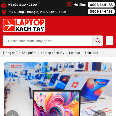
Bỏ
Hotline
0903 344 188
Mở cửa 8:30 - 21:00
qua
0909 344 188
617 Đường 3 tháng 2, P.8, Quận10, HCM
nội
dung
Tìm
kiếm:
Trang chủ
Sản phẩm
Laptop xách tay
Lenovo
Thinkpad