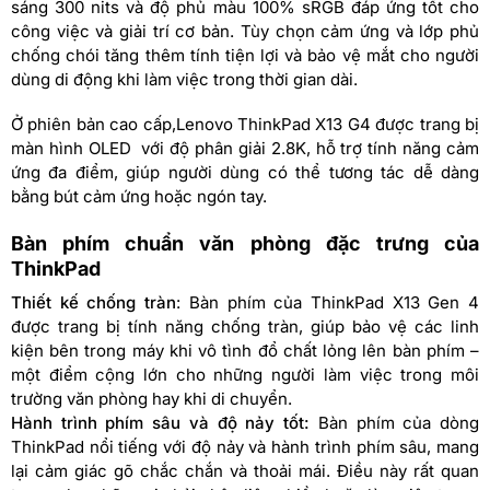
sáng 300 nits và độ phủ màu 100% sRGB đáp ứng tốt cho
công việc và giải trí cơ bản. Tùy chọn cảm ứng và lớp phủ
chống chói tăng thêm tính tiện lợi và bảo vệ mắt cho người
dùng di động khi làm việc trong thời gian dài.
Ở phiên bản cao cấp,Lenovo ThinkPad X13 G4 được trang bị
màn hình OLED với độ phân giải 2.8K, hỗ trợ tính năng cảm
ứng đa điểm, giúp người dùng có thể tương tác dễ dàng
bằng bút cảm ứng hoặc ngón tay.
Bàn phím chuẩn văn phòng đặc trưng của
ThinkPad
Thiết kế chống tràn
: Bàn phím của ThinkPad X13 Gen 4
được trang bị tính năng chống tràn, giúp bảo vệ các linh
kiện bên trong máy khi vô tình đổ chất lỏng lên bàn phím –
một điểm cộng lớn cho những người làm việc trong môi
trường văn phòng hay khi di chuyển.
Hành trình phím sâu và độ nảy tốt:
Bàn phím của dòng
ThinkPad nổi tiếng với độ nảy và hành trình phím sâu, mang
lại cảm giác gõ chắc chắn và thoải mái. Điều này rất quan