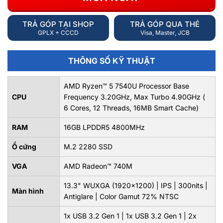
TRẢ GÓP TẠI SHOP
TRẢ GÓP QUA THẺ
GPLX + CCCD
Visa, Master, JCB
THÔNG SỐ KỸ THUẬT
AMD Ryzen™ 5 7540U Processor Base
CPU
Frequency 3.20GHz, Max Turbo 4.90GHz (
6 Cores, 12 Threads, 16MB Smart Cache)
RAM
16GB LPDDR5 4800MHz
Ổ cứng
M.2 2280 SSD
VGA
AMD Radeon™ 740M
13.3" WUXGA (1920x1200) | IPS | 300nits |
Màn hình
Antiglare | Color Gamut 72% NTSC
1x USB 3.2 Gen 1 | 1x USB 3.2 Gen 1 | 2x