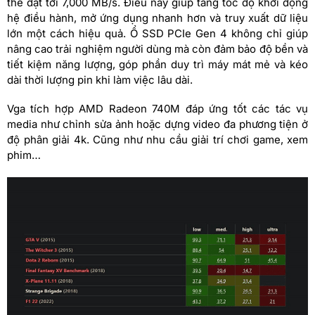
thể đạt tới 7,000 MB/s. Điều này giúp tăng tốc độ khởi động
hệ điều hành, mở ứng dụng nhanh hơn và truy xuất dữ liệu
lớn một cách hiệu quả. Ổ SSD PCIe Gen 4 không chỉ giúp
nâng cao trải nghiệm người dùng mà còn đảm bảo độ bền và
tiết kiệm năng lượng, góp phần duy trì máy mát mẻ và kéo
dài thời lượng pin khi làm việc lâu dài.
Vga tích hợp AMD Radeon 740M đáp ứng tốt các tác vụ
media như chỉnh sửa ảnh hoặc dựng video đa phương tiện ở
độ phân giải 4k. Cũng như nhu cầu giải trí chơi game, xem
phim…