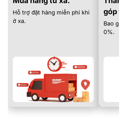
Mua hàng từ xa.
Thanh 
góp th
Hỗ trợ đặt hàng miễn phí khi
ở xa.
Bao gồm 
0%.