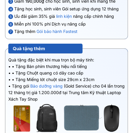
Giảm
190,000₫
cho học sinh, sinh viên khi mang thẻ
3
Tặng học sinh, sinh viên Gói setup ứng dụng 12 tháng
4
Ưu đãi giảm 35% giá
linh kiện
nâng cấp chính hãng
5
Miễn phí 100% phí Dịch vụ nâng cấp
6
Tặng thêm
Gói bảo hành Fastest
7
Quà tặng thêm
Quà tặng đặc biệt khi mua trọn bộ máy tính:
• • Tặng Bàn phím thương hiệu nổi tiếng
• • Tặng Chuột quang có dây cao cấp
• • Tặng Miếng lót chuột size 29cm x 23cm
• Tặng gói
Bảo dưỡng vàng
(Gold Service) cho 04 lần trong
12 tháng trị giá 1.200.000đ tại Trung tâm Kỹ thuật Laptop
Xách Tay Shop