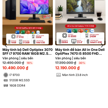
Máy tính bộ Dell Optiplex 3070
Máy tính để bàn All in One Dell
SFF i7 9700 RAM 16GB M2.SSD
OptiPlex 7470 i5 8500 FHD
512GB
23.8 inch
Văn phòng | siêu bền
Văn phòng | siêu bền
12.490.000
₫
17.390.000
₫
16%
30%
10.490.000
₫
12.190.000
₫
I7 9700
Màn hình 23.8 inch
INCH
512GB M2.SSD
SSD
16GB DDR4
RAM