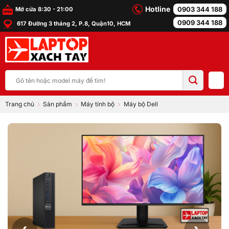
Bỏ
Hotline
0903 344 188
Mở cửa 8:30 - 21:00
qua
0909 344 188
617 Đường 3 tháng 2, P.8, Quận10, HCM
nội
dung
Tìm
kiếm:
Trang chủ
Sản phẩm
Máy tính bộ
Máy bộ Dell