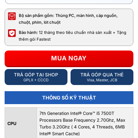
Bộ sản phẩm gồm:
Thùng PC, màn hình, cáp nguồn,
chuột, phím, lót chuột
Bảo hành:
12 tháng theo tiêu chuẩn nhà sản xuất + Tặng
thêm gói Fastest
MUA NGAY
TRẢ GÓP TẠI SHOP
TRẢ GÓP QUA THẺ
GPLX + CCCD
Visa, Master, JCB
THÔNG SỐ KỸ THUẬT
7th Generation Intel® Core™ i5 7500T
Processors Base Frequency 2.70Ghz, Max
CPU
Turbo 3.20Ghz ( 4 Cores, 4 Threads, 6MB
Intel® Smart Cache)