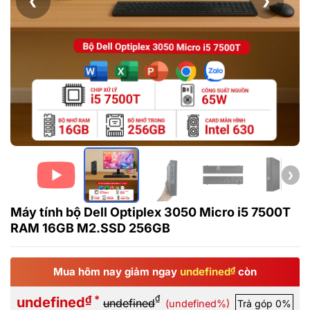
❮
❯
❯
Máy tính bộ Dell Optiplex 3050 Micro i5 7500T
RAM 16GB M2.SSD 256GB
Mua hôm nay giảm ngay
undefined
₫
còn
₫ *
₫
undefined
undefined
(undefined%)
Trả góp 0%