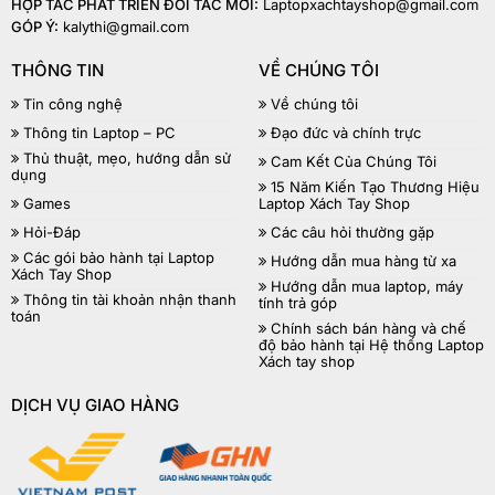
HỢP TÁC PHÁT TRIỂN ĐỐI TÁC MỚI:
Laptopxachtayshop@gmail.com
GÓP Ý:
kalythi@gmail.com
THÔNG TIN
VỀ CHÚNG TÔI
Tin công nghệ
Về chúng tôi
Thông tin Laptop – PC
Đạo đức và chính trực
Thủ thuật, mẹo, hướng dẫn sử
Cam Kết Của Chúng Tôi
dụng
15 Năm Kiến Tạo Thương Hiệu
Games
Laptop Xách Tay Shop
Hỏi-Đáp
Các câu hỏi thường gặp
Các gói bảo hành tại Laptop
Hướng dẫn mua hàng từ xa
Xách Tay Shop
Hướng dẫn mua laptop, máy
Thông tin tài khoản nhận thanh
tính trả góp
toán
Chính sách bán hàng và chế
độ bảo hành tại Hệ thống Laptop
Xách tay shop
DỊCH VỤ GIAO HÀNG