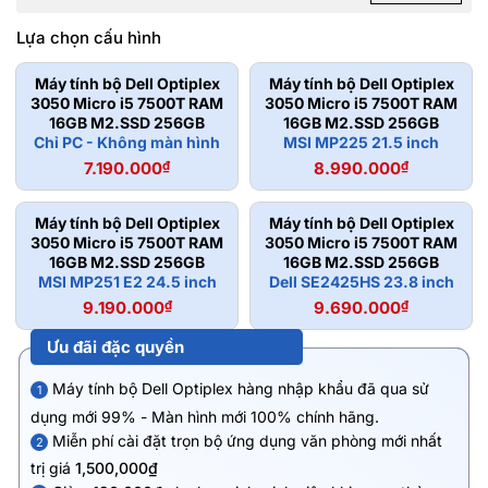
Lựa chọn cấu hình
Máy tính bộ Dell Optiplex
Máy tính bộ Dell Optiplex
3050 Micro i5 7500T RAM
3050 Micro i5 7500T RAM
16GB M2.SSD 256GB
16GB M2.SSD 256GB
Chỉ PC - Không màn hình
MSI MP225 21.5 inch
7.190.000
₫
8.990.000
₫
Máy tính bộ Dell Optiplex
Máy tính bộ Dell Optiplex
3050 Micro i5 7500T RAM
3050 Micro i5 7500T RAM
16GB M2.SSD 256GB
16GB M2.SSD 256GB
MSI MP251 E2 24.5 inch
Dell SE2425HS 23.8 inch
9.190.000
₫
9.690.000
₫
Ưu đãi đặc quyền
Máy tính bộ Dell Optiplex hàng nhập khẩu đã qua sử
1
dụng mới 99% - Màn hình mới 100% chính hãng.
Miễn phí cài đặt trọn bộ ứng dụng văn phòng mới nhất
2
trị giá
1,500,000₫