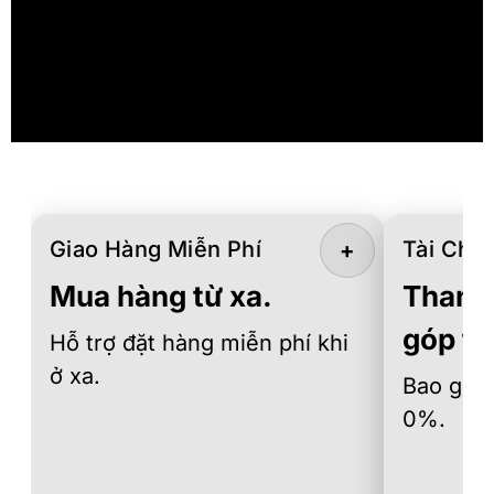
Giao Hàng Miễn Phí
Tài Chín
+
Mua hàng từ xa.
Thanh 
góp th
Hỗ trợ đặt hàng miễn phí khi
ở xa.
Bao gồm 
0%.