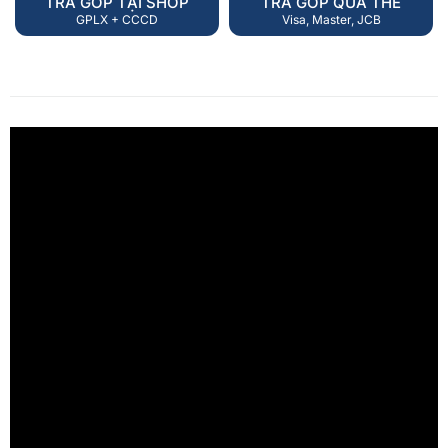
TRẢ GÓP TẠI SHOP
TRẢ GÓP QUA THẺ
GPLX + CCCD
Visa, Master, JCB