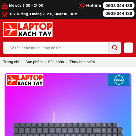
Bỏ
Hotline
0903 344 188
Mở cửa 8:30 - 21:00
qua
0909 344 188
617 Đường 3 tháng 2, P.8, Quận10, HCM
nội
dung
Tìm
kiếm:
Trang chủ
Sản phẩm
Sửa chữa
Thay bàn phím