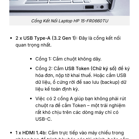
Cổng Kết Nối Laptop HP 15-FR0660TU
2 x USB Type-A (3.2 Gen 1):
Đây là cổng kết nối
quan trọng nhất.
Cổng 1: Cắm chuột không dây.
Cổng 2: Cắm
USB Token (Chữ ký số)
để ký
hóa đơn, nộp tờ khai thuế. Hoặc cắm USB
dữ liệu, ổ cứng rời để sao lưu (backup) dữ
liệu kế toán định kỳ.
Việc có 2 cổng A giúp bạn không phải rút
chuột ra để cắm Token – một trải nghiệm
rất khó chịu trên các dòng máy chỉ có
USB-C.
1 x HDMI 1.4b:
Cắm trực tiếp vào máy chiếu trong