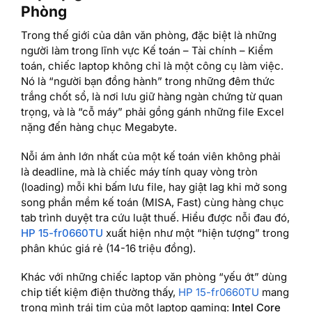
Phòng
Trong thế giới của dân văn phòng, đặc biệt là những
người làm trong lĩnh vực Kế toán – Tài chính – Kiểm
toán, chiếc laptop không chỉ là một công cụ làm việc.
Nó là “người bạn đồng hành” trong những đêm thức
trắng chốt sổ, là nơi lưu giữ hàng ngàn chứng từ quan
trọng, và là “cỗ máy” phải gồng gánh những file Excel
nặng đến hàng chục Megabyte.
Nỗi ám ảnh lớn nhất của một kế toán viên không phải
là deadline, mà là chiếc máy tính quay vòng tròn
(loading) mỗi khi bấm lưu file, hay giật lag khi mở song
song phần mềm kế toán (MISA, Fast) cùng hàng chục
tab trình duyệt tra cứu luật thuế. Hiểu được nỗi đau đó,
HP 15-fr0660TU
xuất hiện như một “hiện tượng” trong
phân khúc giá rẻ (14-16 triệu đồng).
Khác với những chiếc laptop văn phòng “yếu ớt” dùng
chip tiết kiệm điện thường thấy,
HP 15-fr0660TU
mang
trong mình trái tim của một laptop gaming:
Intel Core