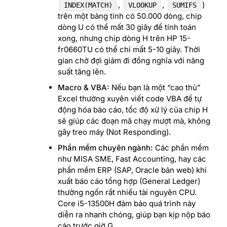
,
,
)
INDEX(MATCH)
VLOOKUP
SUMIFS
trên một bảng tính có 50.000 dòng, chip
dòng U có thể mất 30 giây để tính toán
xong, nhưng chip dòng H trên HP 15-
fr0660TU có thể chỉ mất 5-10 giây. Thời
gian chờ đợi giảm đi đồng nghĩa với năng
suất tăng lên.
Macro & VBA:
Nếu bạn là một “cao thủ”
Excel thường xuyên viết code VBA để tự
động hóa báo cáo, tốc độ xử lý của chip H
sẽ giúp các đoạn mã chạy mượt mà, không
gây treo máy (Not Responding).
Phần mềm chuyên ngành:
Các phần mềm
như MISA SME, Fast Accounting, hay các
phần mềm ERP (SAP, Oracle bản web) khi
xuất báo cáo tổng hợp (General Ledger)
thường ngốn rất nhiều tài nguyên CPU.
Core i5-13500H đảm bảo quá trình này
diễn ra nhanh chóng, giúp bạn kịp nộp báo
cáo trước giờ G.