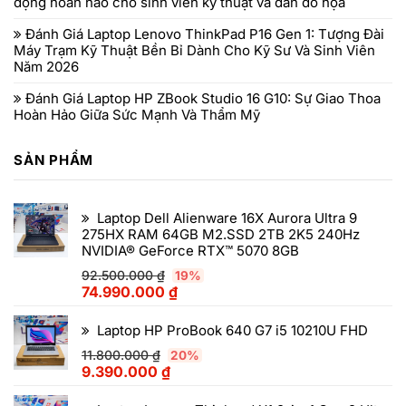
động hoàn hảo cho sinh viên kỹ thuật và dân đồ họa
Đánh Giá Laptop Lenovo ThinkPad P16 Gen 1: Tượng Đài
Máy Trạm Kỹ Thuật Bền Bỉ Dành Cho Kỹ Sư Và Sinh Viên
Năm 2026
Đánh Giá Laptop HP ZBook Studio 16 G10: Sự Giao Thoa
Hoàn Hảo Giữa Sức Mạnh Và Thẩm Mỹ
SẢN PHẨM
Laptop Dell Alienware 16X Aurora Ultra 9
275HX RAM 64GB M2.SSD 2TB 2K5 240Hz
NVIDIA® GeForce RTX™ 5070 8GB
92.500.000
₫
19%
74.990.000
₫
Laptop HP ProBook 640 G7 i5 10210U FHD
11.800.000
₫
20%
9.390.000
₫