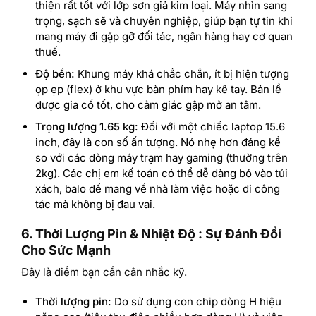
thiện rất tốt với lớp sơn giả kim loại. Máy nhìn sang
trọng, sạch sẽ và chuyên nghiệp, giúp bạn tự tin khi
mang máy đi gặp gỡ đối tác, ngân hàng hay cơ quan
thuế.
Độ bền:
Khung máy khá chắc chắn, ít bị hiện tượng
ọp ẹp (flex) ở khu vực bàn phím hay kê tay. Bản lề
được gia cố tốt, cho cảm giác gập mở an tâm.
Trọng lượng 1.65 kg:
Đối với một chiếc laptop 15.6
inch, đây là con số ấn tượng. Nó nhẹ hơn đáng kể
so với các dòng máy trạm hay gaming (thường trên
2kg). Các chị em kế toán có thể dễ dàng bỏ vào túi
xách, balo để mang về nhà làm việc hoặc đi công
tác mà không bị đau vai.
6. Thời Lượng Pin & Nhiệt Độ : Sự Đánh Đổi
Cho Sức Mạnh
Đây là điểm bạn cần cân nhắc kỹ.
Thời lượng pin:
Do sử dụng con chip dòng H hiệu