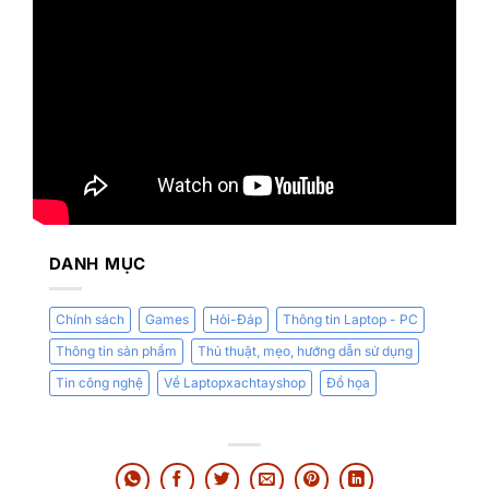
DANH MỤC
Chính sách
Games
Hỏi-Đáp
Thông tin Laptop - PC
Thông tin sản phẩm
Thủ thuật, mẹo, hướng dẫn sử dụng
Tin công nghệ
Về Laptopxachtayshop
Đồ họa