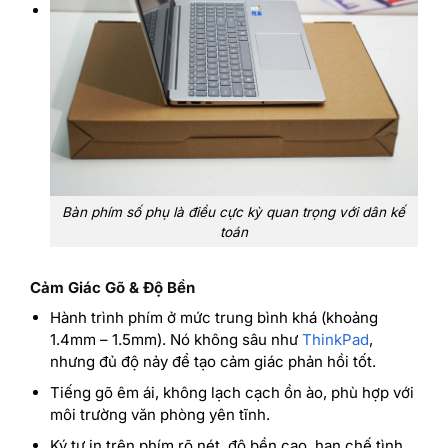
Bàn phím số phụ là điều cực kỳ quan trọng với dân kế
toán
Cảm Giác Gõ & Độ Bền
Hành trình phím ở mức trung bình khá (khoảng
1.4mm – 1.5mm). Nó không sâu như
ThinkPad
,
nhưng đủ độ nảy để tạo cảm giác phản hồi tốt.
Tiếng gõ êm ái, không lạch cạch ồn ào, phù hợp với
môi trường văn phòng yên tĩnh.
Ký tự in trên phím rõ nét, độ bền cao, hạn chế tình