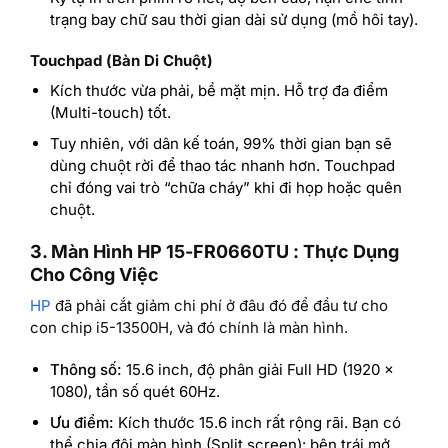
trạng bay chữ sau thời gian dài sử dụng (mồ hôi tay).
Touchpad (Bàn Di Chuột)
Kích thước vừa phải, bề mặt mịn. Hỗ trợ đa điểm
(Multi-touch) tốt.
Tuy nhiên, với dân kế toán, 99% thời gian bạn sẽ
dùng chuột rời để thao tác nhanh hơn. Touchpad
chỉ đóng vai trò “chữa cháy” khi đi họp hoặc quên
chuột.
3. Màn Hình HP 15-FR0660TU : Thực Dụng
Cho Công Việc
HP
đã phải cắt giảm chi phí ở đâu đó để đầu tư cho
con chip i5-13500H, và đó chính là màn hình.
Thông số:
15.6 inch, độ phân giải Full HD (1920 x
1080), tần số quét 60Hz.
Ưu điểm:
Kích thước 15.6 inch rất rộng rãi. Bạn có
thể chia đôi màn hình (Split screen): bên trái mở