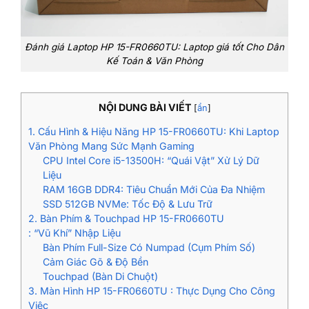
Đánh giá Laptop HP 15-FR0660TU: Laptop giá tốt Cho Dân
Kế Toán & Văn Phòng
NỘI DUNG BÀI VIẾT
[
ẩn
]
1. Cấu Hình & Hiệu Năng HP 15-FR0660TU: Khi Laptop
Văn Phòng Mang Sức Mạnh Gaming
CPU Intel Core i5-13500H: “Quái Vật” Xử Lý Dữ
Liệu
RAM 16GB DDR4: Tiêu Chuẩn Mới Của Đa Nhiệm
SSD 512GB NVMe: Tốc Độ & Lưu Trữ
2. Bàn Phím & Touchpad HP 15-FR0660TU
: “Vũ Khí” Nhập Liệu
Bàn Phím Full-Size Có Numpad (Cụm Phím Số)
Cảm Giác Gõ & Độ Bền
Touchpad (Bàn Di Chuột)
3. Màn Hình HP 15-FR0660TU : Thực Dụng Cho Công
Việc