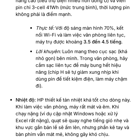
năng cao (tiêu thụ điện nhiều hơn dòng U) và viên
pin chỉ 3-cell 41Wh (mức trung bình), thời lượng pin
không phải là điểm mạnh.
Thực tế:
Với độ sáng màn hình 70%, kết
nối Wi-Fi và làm việc văn phòng liên tục,
máy trụ được khoảng
3.5 đến 4.5 tiếng
.
Lời khuyên:
Luôn mang theo cục sạc (khá
nhỏ gọn) bên mình. Trong văn phòng, hãy
cắm sạc liên tục để máy bung hết hiệu
năng (chip H sẽ tự giảm xung nhịp khi
dùng pin để tiết kiệm điện, làm máy chậm
đi).
Nhiệt độ:
HP thiết kế tản nhiệt khá tốt cho dòng này.
Khi làm việc văn phòng, máy rất mát và êm. Khi
chạy nặng (ví dụ cập nhật Windows hoặc xử lý
Excel rất nặng), quạt sẽ quay nghe tiếng gió nhẹ và
khu vực gần bản lề sẽ ấm lên, nhưng phần kê tay và
bàn phím vẫn mát mẻ, không gây khó chịu.