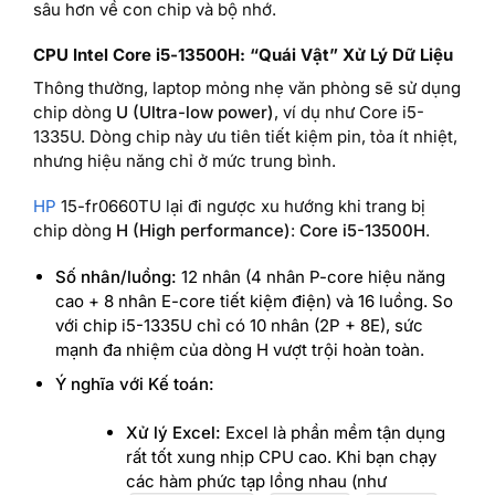
sâu hơn về con chip và bộ nhớ.
CPU Intel Core i5-13500H: “Quái Vật” Xử Lý Dữ Liệu
Thông thường, laptop mỏng nhẹ văn phòng sẽ sử dụng
chip dòng
U (Ultra-low power)
, ví dụ như Core i5-
1335U. Dòng chip này ưu tiên tiết kiệm pin, tỏa ít nhiệt,
nhưng hiệu năng chỉ ở mức trung bình.
HP
15-fr0660TU lại đi ngược xu hướng khi trang bị
chip dòng
H (High performance)
:
Core i5-13500H
.
Số nhân/luồng:
12 nhân (4 nhân P-core hiệu năng
cao + 8 nhân E-core tiết kiệm điện) và 16 luồng. So
với chip i5-1335U chỉ có 10 nhân (2P + 8E), sức
mạnh đa nhiệm của dòng H vượt trội hoàn toàn.
Ý nghĩa với Kế toán:
Xử lý Excel:
Excel là phần mềm tận dụng
rất tốt xung nhịp CPU cao. Khi bạn chạy
các hàm phức tạp lồng nhau (như