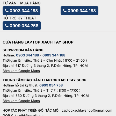
TƯ VẤN - MUA HÀNG
0903 344 188
0909 344 188
HỖ TRỢ KỸ THUẬT
0909 054 758
CỬA HÀNG LAPTOP XACH TAY SHOP
SHOWROOM BÁN HÀNG
Hotline:
0903 344 188
-
0909 344 188
Thời gian làm việc:
Thứ 2 – Chủ Nhật ( 8:00 – 21:00 )
Địa chỉ:
617 Đường 3 tháng 2, P.Diên Hồng, TP. HCM
Bấm xem Google Maps
TRUNG TÂM BẢO HÀNH LAPTOP XACH TAY SHOP
Hotline hỗ trợ kỹ thuật:
0909 054 758
Thời gian làm việc:
Thứ 2 – Thứ 7 ( 8:00 – 17:00 )
Địa chỉ:
530 Đường 3 tháng 2, P.Diên Hồng, TP. HCM
Bấm xem Google Maps
HỢP TÁC PHÁT TRIỂN ĐỐI TÁC MỚI:
Laptopxachtayshop@gmail.com
GÓP Ý:
kalythi@gmail.com