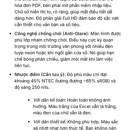
hóa đơn PDF, bên phải mở phần mềm nhập liệu.
Chữ số hiển thị to, rõ ràng, giúp mắt điều tiết dễ
dàng hơn. Độ phân giải Full HD đảm bảo độ sắc nét
cần thiết cho văn bản và số liệu.
Công nghệ chống chói (Anti-Glare):
Màn hình được
phủ lớp nhám chống chói. Điều này cực kỳ quan
trọng trong môi trường văn phòng với nhiều đèn
tuýp neon hoặc khi ngồi gần cửa sổ. Nó giúp hạn
chế bóng phản chiếu, giảm mỏi mắt khi làm việc
liên tục.
Nhược điểm (Cần lưu ý):
Độ phủ màu chỉ đạt
khoảng 45% NTSC (tương đương ~65% sRGB) và
độ sáng 250 nits.
Với dân kế toán:
Hoàn toàn không ảnh
hưởng. Màu trắng của Excel vẫn là trắng,
màu đen của chữ vẫn là đen.
Với dân thiết kế:
Không phù hợp. Màu sắc
sẽ nhợt nhạt hơn thực tế. Bạn không nên