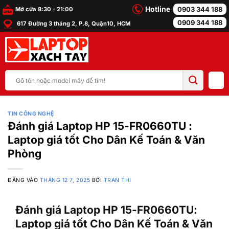
Bỏ
Hotline
0903 344 188
Mở cửa 8:30 - 21:00
qua
0909 344 188
617 Đường 3 tháng 2, P.8, Quận10, HCM
nội
dung
Tìm
kiếm:
TIN CÔNG NGHỆ
Đánh giá Laptop HP 15-FR0660TU :
Laptop giá tốt Cho Dân Kế Toán & Văn
Phòng
ĐĂNG VÀO
THÁNG 12 7, 2025
BỞI
TRAN THI
Đánh giá Laptop HP 15-FR0660TU:
Laptop giá tốt Cho Dân Kế Toán & Văn