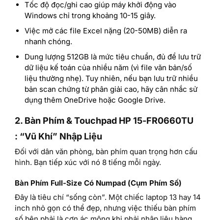
Tốc độ đọc/ghi cao giúp máy khởi động vào
Windows chỉ trong khoảng 10-15 giây.
Việc mở các file Excel nặng (20-50MB) diễn ra
nhanh chóng.
Dung lượng 512GB là mức tiêu chuẩn, đủ để lưu trữ
dữ liệu kế toán của nhiều năm (vì file văn bản/số
liệu thường nhẹ). Tuy nhiên, nếu bạn lưu trữ nhiều
bản scan chứng từ phân giải cao, hãy cân nhắc sử
dụng thêm OneDrive hoặc Google Drive.
2. Bàn Phím & Touchpad HP 15-FR0660TU
: “Vũ Khí” Nhập Liệu
Đối với dân văn phòng, bàn phím quan trọng hơn cấu
hình. Bạn tiếp xúc với nó 8 tiếng mỗi ngày.
Bàn Phím Full-Size Có Numpad (Cụm Phím Số)
Đây là tiêu chí “sống còn”. Một chiếc laptop 13 hay 14
inch nhỏ gọn có thể đẹp, nhưng việc thiếu bàn phím
số bên phải là cơn ác mộng khi phải nhập liệu hàng