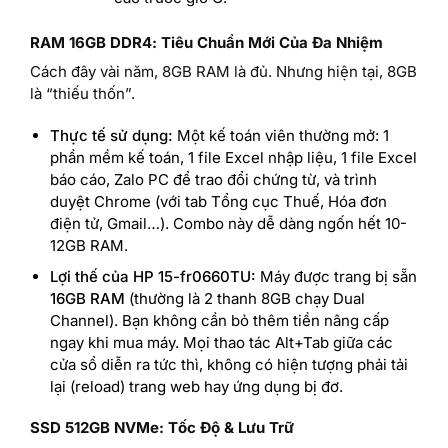
RAM 16GB DDR4: Tiêu Chuẩn Mới Của Đa Nhiệm
Cách đây vài năm, 8GB RAM là đủ. Nhưng hiện tại, 8GB
là “thiếu thốn”.
Thực tế sử dụng:
Một kế toán viên thường mở: 1
phần mềm kế toán, 1 file Excel nhập liệu, 1 file Excel
báo cáo, Zalo PC để trao đổi chứng từ, và trình
duyệt Chrome (với tab Tổng cục Thuế, Hóa đơn
điện tử, Gmail…). Combo này dễ dàng ngốn hết 10-
12GB RAM.
Lợi thế của HP 15-fr0660TU:
Máy được trang bị sẵn
16GB RAM
(thường là 2 thanh 8GB chạy Dual
Channel). Bạn không cần bỏ thêm tiền nâng cấp
ngay khi mua máy. Mọi thao tác Alt+Tab giữa các
cửa sổ diễn ra tức thì, không có hiện tượng phải tải
lại (reload) trang web hay ứng dụng bị đơ.
SSD 512GB NVMe: Tốc Độ & Lưu Trữ