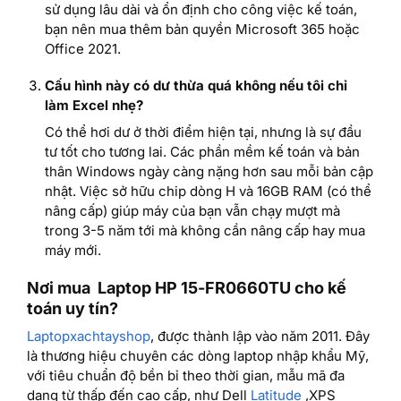
sử dụng lâu dài và ổn định cho công việc kế toán,
bạn nên mua thêm bản quyền Microsoft 365 hoặc
Office 2021.
Cấu hình này có dư thừa quá không nếu tôi chỉ
làm Excel nhẹ?
Có thể hơi dư ở thời điểm hiện tại, nhưng là sự đầu
tư tốt cho tương lai. Các phần mềm kế toán và bản
thân Windows ngày càng nặng hơn sau mỗi bản cập
nhật. Việc sở hữu chip dòng H và 16GB RAM (có thể
nâng cấp) giúp máy của bạn vẫn chạy mượt mà
trong 3-5 năm tới mà không cần nâng cấp hay mua
máy mới.
Nơi mua Laptop HP 15-FR0660TU cho kế
toán
uy tín?
Laptopxachtayshop
, được thành lập vào năm 2011. Đây
là thương hiệu chuyên các dòng laptop nhập khẩu Mỹ,
với tiêu chuẩn độ bền bỉ theo thời gian, mẫu mã đa
dạng từ thấp đến cao cấp, như Dell
Latitude
,XPS