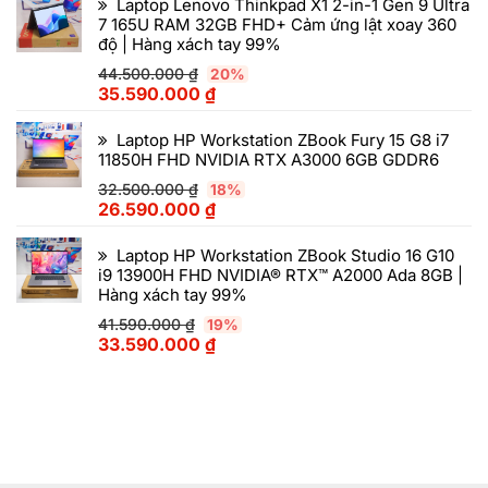
Laptop Lenovo Thinkpad X1 2-in-1 Gen 9 Ultra
7 165U RAM 32GB FHD+ Cảm ứng lật xoay 360
độ | Hàng xách tay 99%
44.500.000
₫
20%
35.590.000
₫
Laptop HP Workstation ZBook Fury 15 G8 i7
11850H FHD NVIDIA RTX A3000 6GB GDDR6
32.500.000
₫
18%
26.590.000
₫
Laptop HP Workstation ZBook Studio 16 G10
i9 13900H FHD NVIDIA® RTX™ A2000 Ada 8GB |
Hàng xách tay 99%
41.590.000
₫
19%
33.590.000
₫