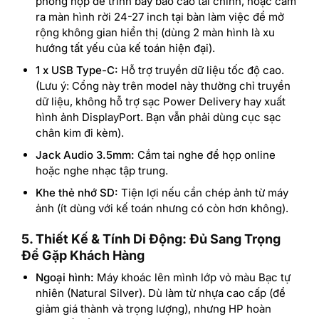
phòng họp để trình bày báo cáo tài chính, hoặc cắm
ra màn hình rời 24-27 inch tại bàn làm việc để mở
rộng không gian hiển thị (dùng 2 màn hình là xu
hướng tất yếu của kế toán hiện đại).
1 x USB Type-C:
Hỗ trợ truyền dữ liệu tốc độ cao.
(Lưu ý: Cổng này trên model này thường chỉ truyền
dữ liệu, không hỗ trợ sạc Power Delivery hay xuất
hình ảnh DisplayPort. Bạn vẫn phải dùng cục sạc
chân kim đi kèm).
Jack Audio 3.5mm:
Cắm tai nghe để họp online
hoặc nghe nhạc tập trung.
Khe thẻ nhớ SD:
Tiện lợi nếu cần chép ảnh từ máy
ảnh (ít dùng với kế toán nhưng có còn hơn không).
5. Thiết Kế & Tính Di Động: Đủ Sang Trọng
Để Gặp Khách Hàng
Ngoại hình:
Máy khoác lên mình lớp vỏ màu Bạc tự
nhiên (Natural Silver). Dù làm từ nhựa cao cấp (để
giảm giá thành và trọng lượng), nhưng HP hoàn