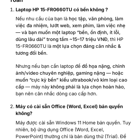
Laptop HP 15-FR0660TU có bền không ?
Nếu nhu cầu của bạn là
học tập, văn phòng, làm
việc đa nhiệm, lướt web, xem phim, làm việc nhẹ
— và bạn muốn một laptop “bền, ổn định, ít lỗi,
dùng lâu dài” trong tầm ~15–17 triệu VNĐ
, thì HP
15-FR0660TU là
một lựa chọn đáng cân nhắc &
tương đối bền
.
Nhưng nếu bạn cần laptop để
đồ họa nặng, chỉnh
ảnh/video chuyên nghiệp, gaming nặng — hoặc
muốn “cực kỳ bền” kiểu ultrabook/vỏ kim loại cao
cấp
— máy này
không phải là lựa chọn hoàn hảo
,
bạn nên cân nhắc dòng cao cấp hơn.
Máy có cài sẵn Office (Word, Excel) bản quyền
không?
Máy được cài sẵn Windows 11 Home bản quyền. Tuy
nhiên, bộ ứng dụng Office (Word, Excel,
PowerPoint) thường chỉ là bản dùng thử (Trial). Để