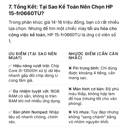
7. Tổng Kết: Tại Sao Kế Toán Nên Chọn HP
15-fr0660TU?
Trong phân khúc giá 14-16 triệu đồng, bạn có rất nhiều
lựa chọn. Nhưng để tìm một chiếc máy
tối ưu hóa cho
công việc kế toán
, HP 15-fr0660TU là ứng cử viên số
1.
ƯU ĐIỂM (TẠI SAO NÊN
NHƯỢC ĐIỂM (CẦN CÂN
MUA?)
NHẮC)
✅
Hiệu năng vượt trội:
Chip
❌
Pin trung bình:
Chỉ dùng
Core i5-13500H xử lý dữ liệu
được khoảng 4 tiếng, cần
nhanh gấp đôi chip dòng U
mang sạc.
cùng tầm giá.
❌
Màn hình cơ bản:
Độ phủ
✅
Đa nhiệm tuyệt vời:
16GB
màu thấp, không hợp làm
RAM có sẵn, không lo tràn
đồ họa (nhưng tốt cho văn
RAM khi mở nhiều ứng dụng.
phòng).
✅
Bàn phím Numpad:
Nhập
❌
Vỏ nhựa:
Tuy đẹp nhưng
liệu số nhanh chóng, chính
không “sang chảnh” bằng
xác.
vỏ nhôm nguyên khối.