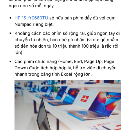
ngàn con số mỗi ngày.
HP 15-fr0660TU
sở hữu bàn phím đầy đủ với cụm
Numpad riêng biệt.
Khoảng cách các phím số rộng rãi, giúp ngón tay di
chuyển tự nhiên, hạn chế gõ nhầm (ví dụ: gõ nhầm
số tiền hóa đơn từ 10 triệu thành 100 triệu là rắc rối
lớn).
Các phím chức năng (Home, End, Page Up, Page
Down) được tích hợp hợp lý, hỗ trợ việc di chuyển
nhanh trong bảng tính Excel rộng lớn.