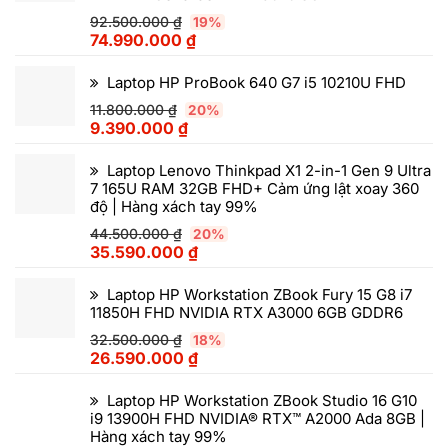
92.500.000
₫
19%
74.990.000
₫
Laptop HP ProBook 640 G7 i5 10210U FHD
11.800.000
₫
20%
9.390.000
₫
Laptop Lenovo Thinkpad X1 2-in-1 Gen 9 Ultra
7 165U RAM 32GB FHD+ Cảm ứng lật xoay 360
độ | Hàng xách tay 99%
44.500.000
₫
20%
35.590.000
₫
Laptop HP Workstation ZBook Fury 15 G8 i7
11850H FHD NVIDIA RTX A3000 6GB GDDR6
32.500.000
₫
18%
26.590.000
₫
Laptop HP Workstation ZBook Studio 16 G10
i9 13900H FHD NVIDIA® RTX™ A2000 Ada 8GB |
Hàng xách tay 99%