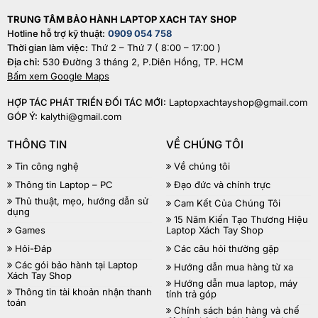
TRUNG TÂM BẢO HÀNH LAPTOP XACH TAY SHOP
Hotline hỗ trợ kỹ thuật:
0909 054 758
Thời gian làm việc:
Thứ 2 – Thứ 7 ( 8:00 – 17:00 )
Địa chỉ:
530 Đường 3 tháng 2, P.Diên Hồng, TP. HCM
Bấm xem Google Maps
HỢP TÁC PHÁT TRIỂN ĐỐI TÁC MỚI:
Laptopxachtayshop@gmail.com
GÓP Ý:
kalythi@gmail.com
THÔNG TIN
VỀ CHÚNG TÔI
Tin công nghệ
Về chúng tôi
Thông tin Laptop – PC
Đạo đức và chính trực
Thủ thuật, mẹo, hướng dẫn sử
Cam Kết Của Chúng Tôi
dụng
15 Năm Kiến Tạo Thương Hiệu
Games
Laptop Xách Tay Shop
Hỏi-Đáp
Các câu hỏi thường gặp
Các gói bảo hành tại Laptop
Hướng dẫn mua hàng từ xa
Xách Tay Shop
Hướng dẫn mua laptop, máy
Thông tin tài khoản nhận thanh
tính trả góp
toán
Chính sách bán hàng và chế