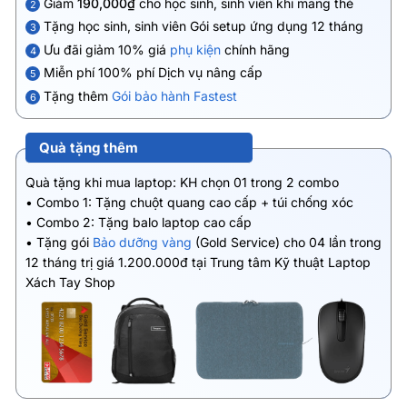
Giảm
190,000₫
cho học sinh, sinh viên khi mang thẻ
2
Tặng học sinh, sinh viên Gói setup ứng dụng 12 tháng
3
Ưu đãi giảm 10% giá
phụ kiện
chính hãng
4
Miễn phí 100% phí Dịch vụ nâng cấp
5
Tặng thêm
Gói bảo hành Fastest
6
Quà tặng thêm
Quà tặng khi mua laptop: KH chọn 01 trong 2 combo
• Combo 1: Tặng chuột quang cao cấp + túi chống xóc
• Combo 2: Tặng balo laptop cao cấp
• Tặng gói
Bảo dưỡng vàng
(Gold Service) cho 04 lần trong
12 tháng trị giá 1.200.000đ tại Trung tâm Kỹ thuật Laptop
Xách Tay Shop