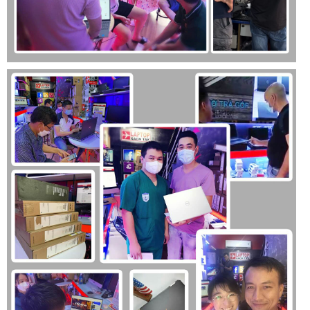
USB 3.2 Gen 1 Type-A ports (2)
USB 2.0 Type-A port (1)
USB 3.2 Gen 1 Type-C port (1)
HDMI 1.4 port (1)
RJ-45 Ethernet port (1)
Headset (headphone and microphone combo) port (1)
SD 3.0 Card Reader slot (1)
Sự đa dạng về cổng kết nối giúp người dùng dễ dàng kết nối
với các thiết bị ngoại vi như chuột, bàn phím rời, máy in, màn
hình ngoài và các thiết bị lưu trữ khác.
Thời Lượng Pin
Thời lượng pin của Laptop Dell Latitude 3420 có thể khác