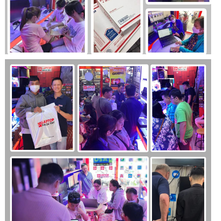
thiết kế tối ưu nhằm hỗ trợ các thao tác cuộn lướt trở nên dễ
dàng.
Cổng Kết Nối Đa Dạng
Để phục vụ tốt nhu cầu kết nối ngoại vi, Laptop Dell Latitude
3420 được trang bị khá đầy đủ các cổng kết nối thông dụng
bao gồm:
Laptop Dell Latitude 3420 có Cổng Kết Nối Đa Dạng