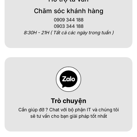
suốt quá trình học tập và làm việc. Hy vọng bài đánh giá chi
Chăm sóc khánh hàng
tiết về Laptop Dell Latitude 3420 này đã cung cấp cho bạn
những thông tin hữu ích để đưa ra quyết định mua hàng tốt
0909 344 188
0903 344 188
nhất.
8:30H - 21H ( Tất cả các ngày trong tuần )
Trò chuyện
Cần giúp đỡ ? Chat với bộ phận IT và chúng tôi
sẽ tư vấn cho bạn giải pháp tốt nhất