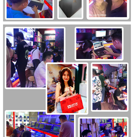
nhau tùy thuộc vào cấu hình và cách sử dụng. Tuy nhiên, với
viên pin 3 Cell hoặc 4 Cell, máy thường có thể đáp ứng được
khoảng 4-6 giờ sử dụng liên tục cho các tác vụ văn phòng
và duyệt web, đủ cho một buổi học hoặc làm việc.
Ưu Điểm Nổi Bật Của Laptop Dell Latitude 3420
Giá cả phải chăng
: Đây là một trong những yếu tố quan
trọng nhất, Laptop Dell Latitude 3420 mang đến một lựa
chọn kinh tế cho học sinh, sinh viên và người dùng có ngân
sách hạn chế.
Thiết kế bền bỉ:
Chất liệu và thiết kế của dòng Latitude vốn
nổi tiếng về độ bền, giúp người dùng yên tâm trong quá trình
sử dụng.
Hiệu năng ổn định
: Đủ sức mạnh để xử lý các tác vụ học tập,
văn phòng và giải trí cơ bản một cách mượt mà.
Bàn phím và touchpad tốt:
Mang lại trải nghiệm gõ phím và
thao tác thoải mái.