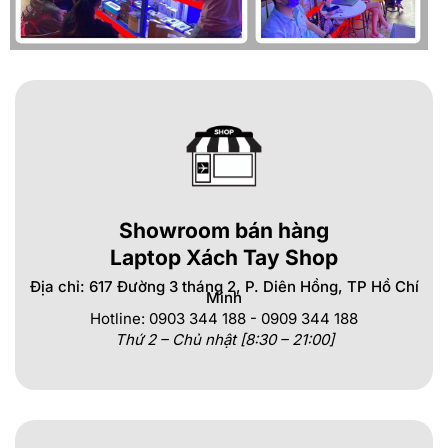
Đa dạng cổng kết nối
: Hỗ trợ tốt cho việc kết nối với các
thiết bị ngoại vi.
Thương hiệu uy tín:
Dell là một thương hiệu laptop được tin
cậy trên toàn thế giới với dịch vụ hỗ trợ và bảo hành tốt.
Nhược Điểm Cần Cân Nhắc
Màn hình hiển thị ở mức cơ bản: Độ sáng và độ phủ màu có
thể không lý tưởng cho những công việc đòi hỏi độ chính
xác màu cao như thiết kế in ấn, đồ họa hình ảnh, video 3D
Showroom bán hàng
Laptop Xách Tay Shop
Thiết kế chưa thực sự nổi bật: Mang tính thực dụng cao hơn
là tính thẩm mỹ.
Địa chỉ: 617 Đường 3 tháng 2, P. Diên Hồng, TP Hồ Chí
Minh
Hotline: 0903 344 188 - 0909 344 188
Hiệu năng đồ họa tích hợp: Không phù hợp cho các tác vụ
Thứ 2 – Chủ nhật [8:30 – 21:00]
đồ họa nặng hoặc chơi các game đòi hỏi cấu hình cao.
Vậy, Laptop Dell Latitude 3420 Có Phải Lựa Chọn Tốt Cho
Học Sinh – Sinh Viên 2025?