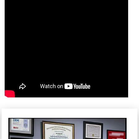
Laptop Dell Latitude 3420 Thiết Kế Bền Bỉ, Gọn Nhẹ, Bản lề mở
rộng 180 độ.
Màn Hình Hiển Thị Phù hợp chất lượng học tập –
làm việc văn phòng
Laptop Dell Latitude 3420
thường được trang bị màn hình
kích thước 14 inch với độ phân giải Full HD (1920 x 1080).
Mặc dù độ sáng và độ phủ màu có thể không quá xuất sắc,
nhưng vẫn đủ đáp ứng tốt các nhu cầu hiển thị cơ bản như
duyệt web, soạn thảo văn bản và xem phim. Lựa chọn phiên
bản Full HD sẽ mang lại trải nghiệm hình ảnh sắc nét hơn,
đặc biệt khi làm việc với nhiều cửa sổ hoặc xem video chất
lượng cao.
Ngoài ra, chiếc máy này còn được trang bị sẵn HD Webcam
giúp hỗ trợ người dùng có được chất lượng hình ảnh tốt
trong các cuộc họp với khách hàng.
Hiệu Năng Ổn Định Cho Tác Vụ Hàng Ngày