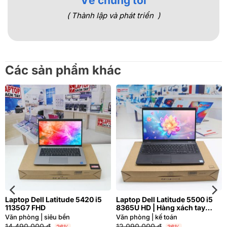
Về chúng tôi
( Thành lập và phát triển )
Các sản phẩm khác
Laptop Dell Latitude 5420 i5
Laptop Dell Latitude 5500 i5
1135G7 FHD
8365U HD | Hàng xách tay
97%
Văn phòng | siêu bền
Văn phòng | kế toán
14.490.000
₫
12.090.000
₫