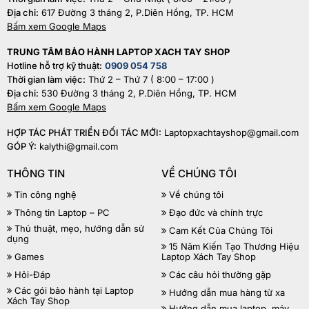
Địa chỉ:
617 Đường 3 tháng 2, P.Diên Hồng, TP. HCM
Bấm xem Google Maps
TRUNG TÂM BẢO HÀNH LAPTOP XACH TAY SHOP
Hotline hỗ trợ kỹ thuật:
0909 054 758
Thời gian làm việc:
Thứ 2 – Thứ 7 ( 8:00 – 17:00 )
Địa chỉ:
530 Đường 3 tháng 2, P.Diên Hồng, TP. HCM
Bấm xem Google Maps
HỢP TÁC PHÁT TRIỂN ĐỐI TÁC MỚI:
Laptopxachtayshop@gmail.com
GÓP Ý:
kalythi@gmail.com
THÔNG TIN
VỀ CHÚNG TÔI
Tin công nghệ
Về chúng tôi
Thông tin Laptop – PC
Đạo đức và chính trực
Thủ thuật, mẹo, hướng dẫn sử
Cam Kết Của Chúng Tôi
dụng
15 Năm Kiến Tạo Thương Hiệu
Games
Laptop Xách Tay Shop
Hỏi-Đáp
Các câu hỏi thường gặp
Các gói bảo hành tại Laptop
Hướng dẫn mua hàng từ xa
Xách Tay Shop
Hướng dẫn mua laptop, máy