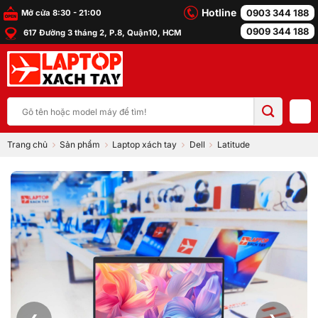
Bỏ
Hotline
0903 344 188
Mở cửa 8:30 - 21:00
qua
0909 344 188
617 Đường 3 tháng 2, P.8, Quận10, HCM
nội
dung
Tìm
kiếm:
Trang chủ
Sản phẩm
Laptop xách tay
Dell
Latitude