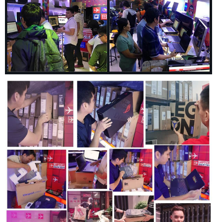
Trên thực tế, dòng máy này có khả năng xử lý tốt các tác vụ
văn phòng và cơ bản nhờ vào chip đồ họa tích hợp Intel Iris
Xe Graphics .Chiếc card đồ họa này giúp bạn có thể thoải
mái sử dụng các tác vụ liên quan đến hình ảnh như: edit
hình ảnh, video… một cách ổn định và cho ra những hình
ảnh sắc nét, mượt mà với chất lượng cao.
Bàn Phím và Touchpad
Bàn phím của
Laptop Dell Latitude 3420
được thiết kế với
các phím bấm có khoảng cách hợp lý, độ nảy tốt, mang lại
cảm giác gõ phím thoải mái trong thời gian dài. Touchpad có
kích thước vừa phải, bề mặt nhám giúp thao tác chuột chính
xác và nhạy bén.