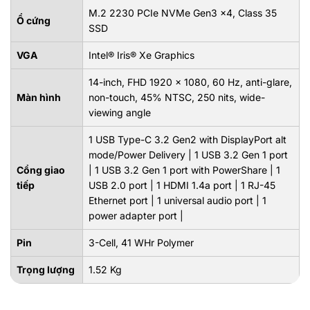
M.2 2230 PCIe NVMe Gen3 x4, Class 35
Ổ cứng
SSD
VGA
Intel® Iris® Xe Graphics
14-inch, FHD 1920 x 1080, 60 Hz, anti-glare,
Màn hình
non-touch, 45% NTSC, 250 nits, wide-
viewing angle
1 USB Type-C 3.2 Gen2 with DisplayPort alt
mode/Power Delivery | 1 USB 3.2 Gen 1 port
Cổng giao
| 1 USB 3.2 Gen 1 port with PowerShare | 1
tiếp
USB 2.0 port | 1 HDMI 1.4a port | 1 RJ-45
Ethernet port | 1 universal audio port | 1
power adapter port |
Pin
3-Cell, 41 WHr Polymer
Trọng lượng
1.52 Kg