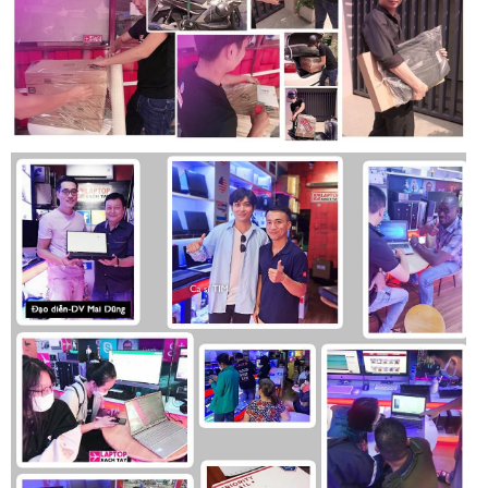
Bàn Phím và Touchpad Dell Latitude 3420
Ngoài ra, ở một số mã máy
Dell Latitude 3420
bàn phím còn
được tích hợp sẵn đèn LED giúp người dùng có thể làm việc
tốt hơn trong điều kiện thiếu sáng. Phần Touchpad được