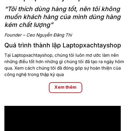
vẫn mang đến cảm giác chắc chắn nhờ lớp vỏ được làm từ
“Tôi thích dùng hàng tốt, nên tôi không
vật liệu Polycarbonate. Thiết kế tối giản, vuông vắn đặc
muốn khách hàng của mình dùng hàng
trưng của dòng Latitude tạo nên vẻ ngoài chuyên nghiệp.
kém chất lượng”
Với trọng lượng chỉ 1.52 kg và độ mỏng vừa phải, chiếc
laptop này khá tiện lợi để mang theo bên mình đến trường
Founder – Ceo Nguyễn Đăng Thi
lớp.
Quá trình thành lập Laptopxachtayshop
Dell Latitude 3420 được trang bị bản lề cực kỳ cứng cáp với
Tại Laptopxachtayshop, chúng tôi luôn mơ ước làm nên
độ mở lên tới 180 độ, cho máy khả năng chia sẻ màn hình với
những điều tốt hơn những gì chúng tôi đã tạo ra ngày hôm
cộng sự ngồi đối diện của bạn cực kỳ tiện lợi, tối đa hóa hiệu
qua. Xem cách chúng tôi đã đóng góp sự hoàn thiện của
quả làm việc nhóm.
công nghệ trong thập kỷ qua
Xem thêm