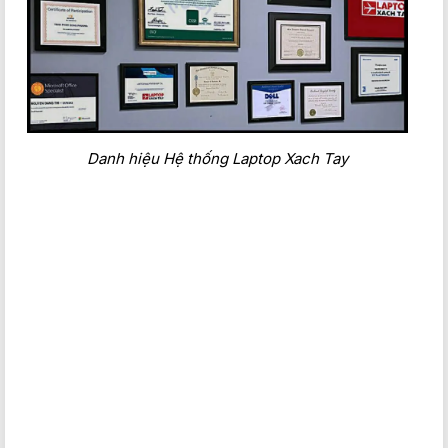
Laptop Dell Latitude 3420
được trang bị các tùy chọn bộ vi
xử lý i5 thế hệ thứ 11. Chiếc laptop này đảm bảo khả năng xử
lý mượt mà các tác vụ văn phòng, học tập, duyệt web và giải
trí nhẹ nhàng.
Cấu hình chiếc laptop này của nhà
Dell
được trang bị RAM
8GB DDR4 với tốc độ bus cao 3200MHz hỗ trợ nâng cấp tối
Danh hiệu Hệ thống Laptop Xach Tay
đa lên đến 32GB, cho phép đa nhiệm nhiều tác vụ cùng lúc
mà vẫn đảm bảo sự mượt mà. Bộ RAM này sẽ hỗ trợ các bạn
sinh viên trong việc chuyển đổi qua lại giữa các các tab, từ
đó nâng cao hiệu quả công việc hơn. Hơn thế nữa, tùy chọn
RAM 16GB sẽ giúp người dùng có nhiều không gian hơn để
lưu trữ hình ảnh hay tài liệu phục vụ cho mục đích lâu dài.