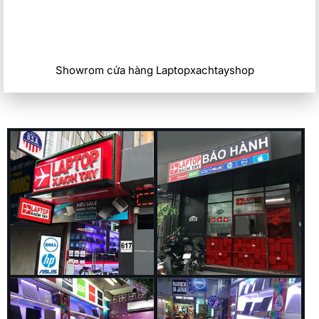
Showrom cửa hàng Laptopxachtayshop
Hiệu Năng Ổn Định Cho Tác Vụ Hàng Ngày
Về khả năng lưu trữ, chiếc laptop Dell này được trang bị ổ
cứng 256GB/512GB SSD M.2 NVMe, cho phép bạn thoải mái
tải về nhiều phần mềm đáp ứng tốt nhu cầu làm việc của
mình. Đáp ứng thoải mái cho các bạn học 1 số ngành đỏi
hiệu việc lưu trữ dữ liệu, làm việc liên tục.