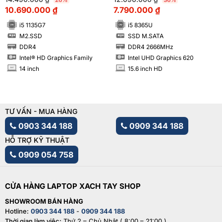
26%
36%
10.690.000
₫
7.790.000
₫
i5 1135G7
i5 8365U
M2.SSD
SSD M.SATA
SSD
SSD
DDR4
DDR4 2666MHz
RAM
RAM
Intel® HD Graphics Family
Intel UHD Graphics 620
14 inch
15.6 inch HD
INCH
INCH
TƯ VẤN - MUA HÀNG
0903 344 188
0909 344 188
HỖ TRỢ KỸ THUẬT
0909 054 758
CỬA HÀNG LAPTOP XACH TAY SHOP
SHOWROOM BÁN HÀNG
Hotline:
0903 344 188
-
0909 344 188
Thời gian làm việc:
Thứ 2 – Chủ Nhật ( 8:00 – 21:00 )