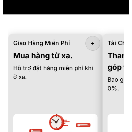
Giao Hàng Miễn Phí
Tài Chín
+
Mua hàng từ xa.
Thanh 
góp th
Hỗ trợ đặt hàng miễn phí khi
ở xa.
Bao gồm 
0%.