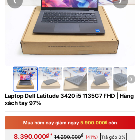
❮
❯
❯
Laptop Dell Latitude 3420 i5 1135G7 FHD | Hàng
xách tay 97%
Mua hôm nay giảm ngay
5.900.000
₫
còn
₫ *
₫
8.390.000
14.290.000
(41%)
Trả góp 0%