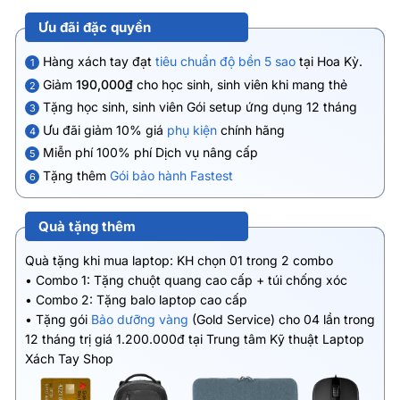
Ưu đãi đặc quyền
Hàng xách tay đạt
tiêu chuẩn độ bền 5 sao
tại Hoa Kỳ.
1
Giảm
190,000₫
cho học sinh, sinh viên khi mang thẻ
2
Tặng học sinh, sinh viên Gói setup ứng dụng 12 tháng
3
Ưu đãi giảm 10% giá
phụ kiện
chính hãng
4
Miễn phí 100% phí Dịch vụ nâng cấp
5
Tặng thêm
Gói bảo hành Fastest
6
Quà tặng thêm
Quà tặng khi mua laptop: KH chọn 01 trong 2 combo
• Combo 1: Tặng chuột quang cao cấp + túi chống xóc
• Combo 2: Tặng balo laptop cao cấp
• Tặng gói
Bảo dưỡng vàng
(Gold Service) cho 04 lần trong
12 tháng trị giá 1.200.000đ tại Trung tâm Kỹ thuật Laptop
Xách Tay Shop