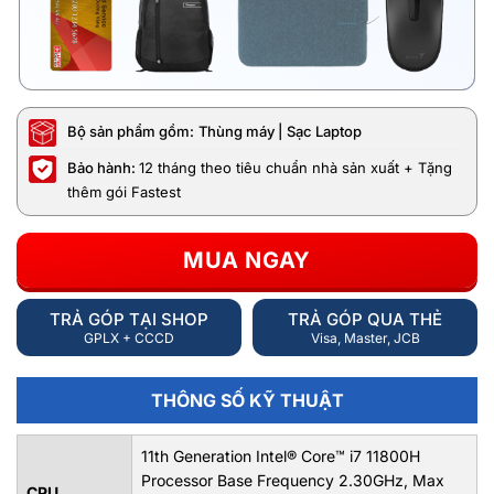
Bộ sản phẩm gồm:
Thùng máy | Sạc Laptop
Bảo hành:
12 tháng theo tiêu chuẩn nhà sản xuất + Tặng
thêm gói Fastest
MUA NGAY
TRẢ GÓP TẠI SHOP
TRẢ GÓP QUA THẺ
GPLX + CCCD
Visa, Master, JCB
THÔNG SỐ KỸ THUẬT
11th Generation Intel® Core™ i7 11800H
Processor Base Frequency 2.30GHz, Max
CPU