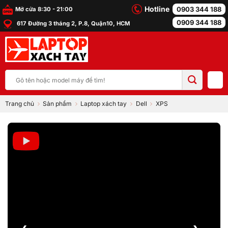
Bỏ
Hotline
0903 344 188
Mở cửa 8:30 - 21:00
qua
0909 344 188
617 Đường 3 tháng 2, P.8, Quận10, HCM
nội
dung
Tìm
kiếm:
Trang chủ
Sản phẩm
Laptop xách tay
Dell
XPS