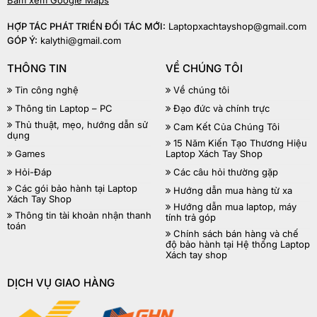
Bấm xem Google Maps
HỢP TÁC PHÁT TRIỂN ĐỐI TÁC MỚI:
Laptopxachtayshop@gmail.com
GÓP Ý:
kalythi@gmail.com
THÔNG TIN
VỀ CHÚNG TÔI
Tin công nghệ
Về chúng tôi
Thông tin Laptop – PC
Đạo đức và chính trực
Thủ thuật, mẹo, hướng dẫn sử
Cam Kết Của Chúng Tôi
dụng
15 Năm Kiến Tạo Thương Hiệu
Games
Laptop Xách Tay Shop
Hỏi-Đáp
Các câu hỏi thường gặp
Các gói bảo hành tại Laptop
Hướng dẫn mua hàng từ xa
Xách Tay Shop
Hướng dẫn mua laptop, máy
Thông tin tài khoản nhận thanh
tính trả góp
toán
Chính sách bán hàng và chế
độ bảo hành tại Hệ thống Laptop
Xách tay shop
DỊCH VỤ GIAO HÀNG