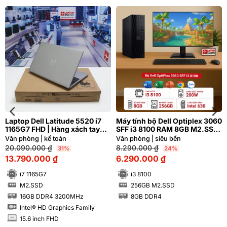
Laptop Dell Latitude 5520 i7
Máy tính bộ Dell Optiplex 3060
1165G7 FHD | Hàng xách tay
SFF i3 8100 RAM 8GB M2.SSD
99%
256GB
Văn phòng | kế toán
Văn phòng | siêu bền
20.090.000
₫
8.290.000
₫
31%
24%
13.790.000
₫
6.290.000
₫
i7 1165G7
i3 8100
M2.SSD
256GB M2.SSD
SSD
SSD
16GB DDR4 3200MHz
8GB DDR4
RAM
RAM
Intel® HD Graphics Family
15.6 inch FHD
INCH