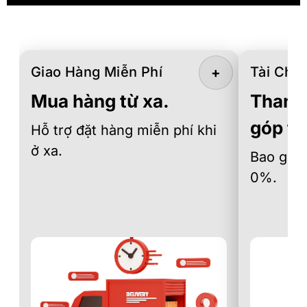
Giao Hàng Miễn Phí
Tài Chín
+
Mua hàng từ xa.
Thanh 
góp th
Hỗ trợ đặt hàng miễn phí khi
ở xa.
Bao gồm 
0%.