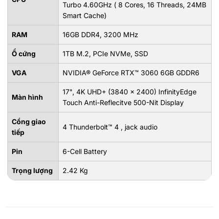
Turbo 4.60GHz ( 8 Cores, 16 Threads, 24MB
Smart Cache)
RAM
16GB DDR4, 3200 MHz
Ổ cứng
1TB M.2, PCIe NVMe, SSD
VGA
NVIDIA® GeForce RTX™ 3060 6GB GDDR6
17", 4K UHD+ (3840 x 2400) InfinityEdge
Màn hình
Touch Anti-Reflecitve 500-Nit Display
Cổng giao
4 Thunderbolt™ 4 , jack audio
tiếp
Pin
6-Cell Battery
Trọng lượng
2.42 Kg