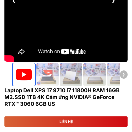
❮
❯
❯
Laptop Dell XPS 17 9710 i7 11800H RAM 16GB
M2.SSD 1TB 4K Cảm ứng NVIDIA® GeForce
RTX™ 3060 6GB US
LIÊN HỆ