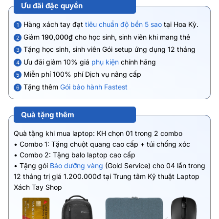
Ưu đãi đặc quyền
Hàng xách tay đạt
tiêu chuẩn độ bền 5 sao
tại Hoa Kỳ.
1
Giảm
190,000₫
cho học sinh, sinh viên khi mang thẻ
2
Tặng học sinh, sinh viên Gói setup ứng dụng 12 tháng
3
Ưu đãi giảm 10% giá
phụ kiện
chính hãng
4
Miễn phí 100% phí Dịch vụ nâng cấp
5
Tặng thêm
Gói bảo hành Fastest
6
Quà tặng thêm
Quà tặng khi mua laptop: KH chọn 01 trong 2 combo
• Combo 1: Tặng chuột quang cao cấp + túi chống xóc
• Combo 2: Tặng balo laptop cao cấp
• Tặng gói
Bảo dưỡng vàng
(Gold Service) cho 04 lần trong
12 tháng trị giá 1.200.000đ tại Trung tâm Kỹ thuật Laptop
Xách Tay Shop