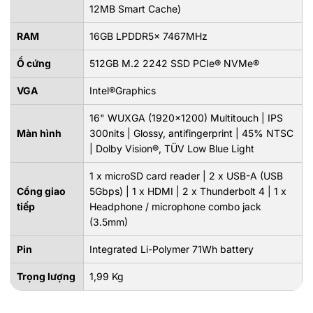
12MB Smart Cache)
RAM
16GB LPDDR5x 7467MHz
Ổ cứng
512GB M.2 2242 SSD PCIe® NVMe®
VGA
Intel®Graphics
16" WUXGA (1920x1200) Multitouch | IPS
Màn hình
300nits | Glossy, antifingerprint | 45% NTSC
| Dolby Vision®, TÜV Low Blue Light
1 x microSD card reader | 2 x USB-A (USB
Cổng giao
5Gbps) | 1 x HDMI | 2 x Thunderbolt 4 | 1 x
tiếp
Headphone / microphone combo jack
(3.5mm)
Pin
Integrated Li-Polymer 71Wh battery
Trọng lượng
1,99 Kg