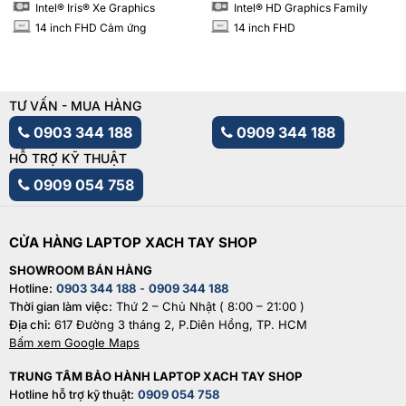
Intel® Iris® Xe Graphics
Intel® HD Graphics Family
14 inch FHD Cảm ứng
14 inch FHD
INCH
INCH
TƯ VẤN - MUA HÀNG
0903 344 188
0909 344 188
HỖ TRỢ KỸ THUẬT
0909 054 758
CỬA HÀNG LAPTOP XACH TAY SHOP
SHOWROOM BÁN HÀNG
Hotline:
0903 344 188
-
0909 344 188
Thời gian làm việc:
Thứ 2 – Chủ Nhật ( 8:00 – 21:00 )
Địa chỉ:
617 Đường 3 tháng 2, P.Diên Hồng, TP. HCM
Bấm xem Google Maps
TRUNG TÂM BẢO HÀNH LAPTOP XACH TAY SHOP
Hotline hỗ trợ kỹ thuật:
0909 054 758