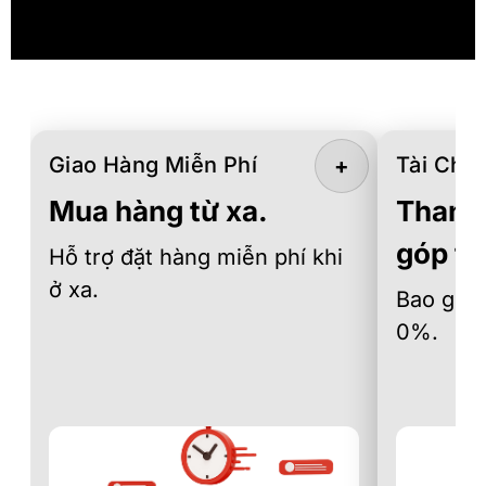
Giao Hàng Miễn Phí
Tài Chín
+
Mua hàng từ xa.
Thanh 
góp th
Hỗ trợ đặt hàng miễn phí khi
ở xa.
Bao gồm 
0%.