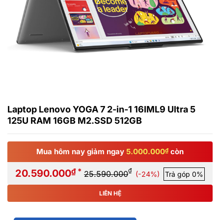
Laptop Lenovo YOGA 7 2-in-1 16IML9 Ultra 5
125U RAM 16GB M2.SSD 512GB
Mua hôm nay giảm ngay
5.000.000
₫
còn
₫ *
₫
20.590.000
25.590.000
(-24%)
Trả góp 0%
LIÊN HỆ