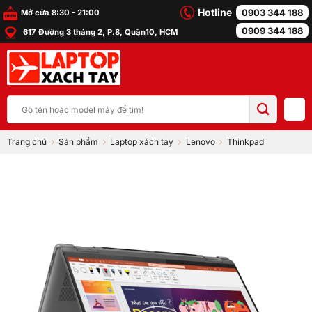
Bỏ
Hotline
0903 344 188
Mở cửa 8:30 - 21:00
qua
0909 344 188
617 Đường 3 tháng 2, P.8, Quận10, HCM
nội
dung
Tìm
kiếm:
Trang chủ
Sản phẩm
Laptop xách tay
Lenovo
Thinkpad