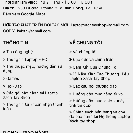
Thời gian làm việc:
Thứ 2 – Thứ 7 ( 8:00 – 17:00 )
Địa chỉ:
530 Đường 3 tháng 2, P.Diên Hồng, TP. HCM
Bấm xem Google Maps
HỢP TÁC PHÁT TRIỂN ĐỐI TÁC MỚI:
Laptopxachtayshop@gmail.com
GÓP Ý:
kalythi@gmail.com
THÔNG TIN
VỀ CHÚNG TÔI
Tin công nghệ
Về chúng tôi
Thông tin Laptop – PC
Đạo đức và chính trực
Thủ thuật, mẹo, hướng dẫn sử
Cam Kết Của Chúng Tôi
dụng
15 Năm Kiến Tạo Thương Hiệu
Games
Laptop Xách Tay Shop
Hỏi-Đáp
Các câu hỏi thường gặp
Các gói bảo hành tại Laptop
Hướng dẫn mua hàng từ xa
Xách Tay Shop
Hướng dẫn mua laptop, máy
Thông tin tài khoản nhận thanh
tính trả góp
toán
Chính sách bán hàng và chế
độ bảo hành tại Hệ thống Laptop
Xách tay shop
DỊCH VỤ GIAO HÀNG