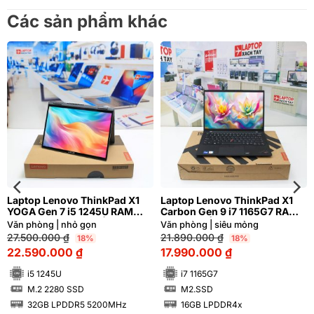
Các sản phẩm khác
Laptop Lenovo ThinkPad X1
Laptop Lenovo ThinkPad X1
YOGA Gen 7 i5 1245U RAM
Carbon Gen 9 i7 1165G7 RAM
32GB FHD Cảm ứng | Hàng
16GB FHD | Hàng xách tay 99%
Văn phòng | nhỏ gọn
Văn phòng | siêu mỏng
xách tay 99%
27.500.000
₫
21.890.000
₫
18%
18%
22.590.000
₫
17.990.000
₫
i5 1245U
i7 1165G7
M.2 2280 SSD
M2.SSD
SSD
SSD
32GB LPDDR5 5200MHz
16GB LPDDR4x
RAM
RAM