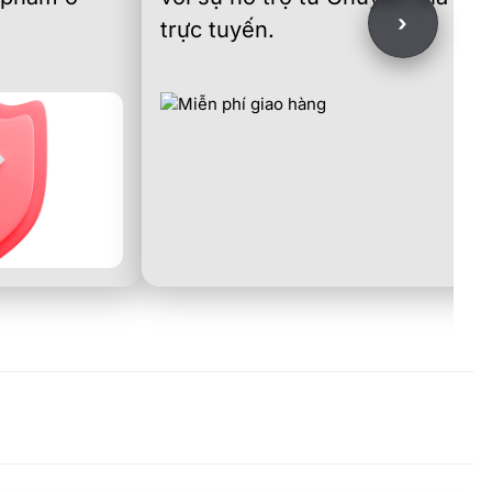
›
trực tuyến.