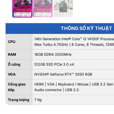
THÔNG SỐ KỸ THUẬT
14th Generation Intel® Core™ i3 14100F Proces
CPU
Max Turbo 4.70GHz ( 8 Cores, 8 Threads, 12M
RAM
16GB DDR4 3200MHz
Ổ cứng
512GB SSD PCIe 3.0 x4
VGA
NVIDIA® GeForce RTX™ 3050 6GB
Cổng giao
HDMI | VGA | Keyboard / Mouse | USB 3.2 Gen 
tiếp
Audio connector | USB 2.0
Trọng lượng
7 Kg