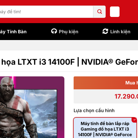
áy Tính Bàn
Phụ kiện
Linh kiện
ồ họa LTXT i3 14100F | NVIDIA® GeF
Mua 
17.290
Lựa chọn cấu hình
Máy tính để bàn lắp ráp
Gaming đồ họa LTXT i3
14100F | NVIDIA® GeForce