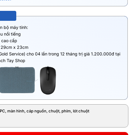
ọn bộ máy tính:
u nổi tiếng
y cao cấp
ze 29cm x 23cm
Gold Service) cho 04 lần trong 12 tháng trị giá 1.200.000đ tại
ách Tay Shop
PC, màn hình, cáp nguồn, chuột, phím, lót chuột