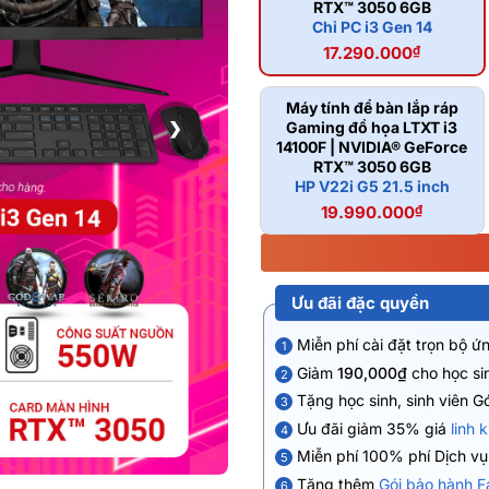
RTX™ 3050 6GB
Chỉ PC i3 Gen 14
17.290.000
₫
Máy tính để bàn lắp ráp
❯
Gaming đồ họa LTXT i3
14100F | NVIDIA® GeForce
RTX™ 3050 6GB
HP V22i G5 21.5 inch
19.990.000
₫
Ưu đãi đặc quyền
Miễn phí cài đặt trọn bộ ứ
1
Giảm
190,000₫
cho học sin
2
Tặng học sinh, sinh viên G
3
Ưu đãi giảm 35% giá
linh 
4
Miễn phí 100% phí Dịch v
5
Tặng thêm
Gói bảo hành F
6