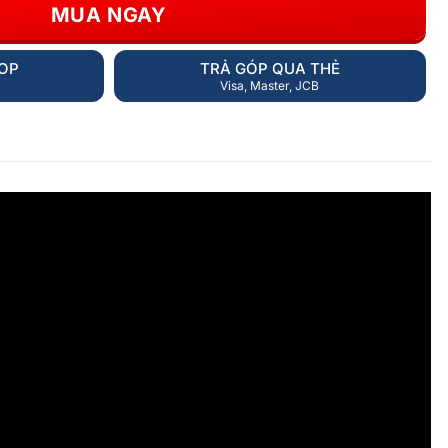
MUA NGAY
HOP
TRẢ GÓP QUA THẺ
Visa, Master, JCB