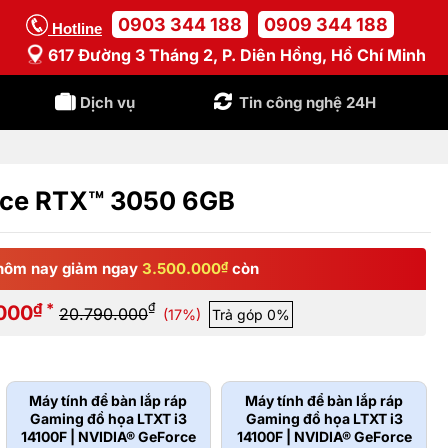
0903 344 188
0909 344 188
Hotline
617 Đường 3 Tháng 2, P. Diên Hồng, Hồ Chí Minh
Dịch vụ
Tin công nghệ 24H
orce RTX™ 3050 6GB
hôm nay giảm ngay
3.500.000
₫
còn
₫ *
₫
.000
20.790.000
(17%)
Trả góp 0%
Máy tính để bàn lắp ráp
Máy tính để bàn lắp ráp
Gaming đồ họa LTXT i3
Gaming đồ họa LTXT i3
14100F | NVIDIA® GeForce
14100F | NVIDIA® GeForce