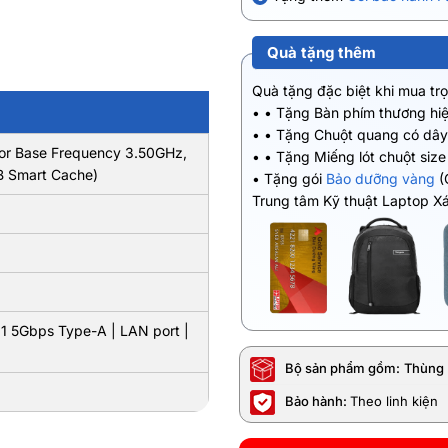
Quà tặng thêm
Quà tặng đặc biệt khi mua tr
• • Tặng Bàn phím thương hiệ
• • Tặng Chuột quang có dâ
sor Base Frequency 3.50GHz,
• • Tặng Miếng lót chuột si
B Smart Cache)
• Tặng gói
Bảo dưỡng vàng
(
Trung tâm Kỹ thuật Laptop X
1 5Gbps Type-A | LAN port |
Bộ sản phẩm gồm:
Thùng 
Bảo hành:
Theo linh kiện