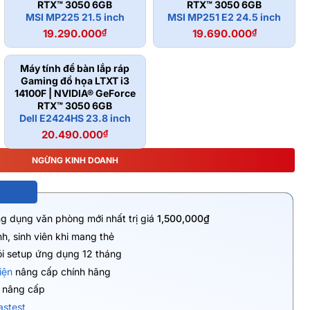
RTX™ 3050 6GB
RTX™ 3050 6GB
MSI MP225 21.5 inch
MSI MP251 E2 24.5 inch
19.290.000
₫
19.690.000
₫
Máy tính để bàn lắp ráp
Gaming đồ họa LTXT i3
14100F | NVIDIA® GeForce
RTX™ 3050 6GB
Dell E2424HS 23.8 inch
20.490.000
₫
NGỪNG KINH DOANH
ng dụng văn phòng mới nhất trị giá
1,500,000₫
h, sinh viên khi mang thẻ
ói setup ứng dụng 12 tháng
kiện
nâng cấp chính hãng
ụ nâng cấp
astest