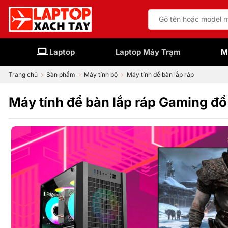
Bỏ
Tìm
qua
kiếm:
nội
dung
Laptop
Laptop Máy Trạm
M
Trang chủ
Sản phẩm
Máy tính bộ
Máy tính để bàn lắp ráp
Máy tính để bàn lắp ráp Gaming đ