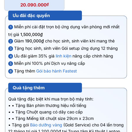
20.090.000
₫
Ưu đãi đặc quyền
Miễn phí cài đặt trọn bộ ứng dụng văn phòng mới nhất
1
trị giá
1,500,000₫
Giảm
190,000₫
cho học sinh, sinh viên khi mang thẻ
2
Tặng học sinh, sinh viên Gói setup ứng dụng 12 tháng
3
Ưu đãi giảm 35% giá
linh kiện
nâng cấp chính hãng
4
Miễn phí 100% phí Dịch vụ nâng cấp
5
Tặng thêm
Gói bảo hành Fastest
6
Quà tặng thêm
Quà tặng đặc biệt khi mua trọn bộ máy tính:
• • Tặng Bàn phím thương hiệu nổi tiếng
• • Tặng Chuột quang có dây cao cấp
• • Tặng Miếng lót chuột size 29cm x 23cm
• Tặng gói
Bảo dưỡng vàng
(Gold Service) cho 04 lần trong
12 tháng trị giá 1.200.000đ tại Trung tâm Kỹ thuật Laptop