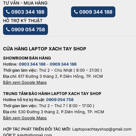
TƯ VẤN - MUA HÀNG
0903 344 188
0909 344 188
HỖ TRỢ KỸ THUẬT
0909 054 758
CỬA HÀNG LAPTOP XACH TAY SHOP
SHOWROOM BÁN HÀNG
Hotline:
0903 344 188
-
0909 344 188
Thời gian làm việc:
Thứ 2 – Chủ Nhật ( 8:00 – 21:00 )
Địa chỉ:
617 Đường 3 tháng 2, P.Diên Hồng, TP. HCM
Bấm xem Google Maps
TRUNG TÂM BẢO HÀNH LAPTOP XACH TAY SHOP
Hotline hỗ trợ kỹ thuật:
0909 054 758
Thời gian làm việc:
Thứ 2 – Thứ 7 ( 8:00 – 17:00 )
Địa chỉ:
530 Đường 3 tháng 2, P.Diên Hồng, TP. HCM
Bấm xem Google Maps
HỢP TÁC PHÁT TRIỂN ĐỐI TÁC MỚI:
Laptopxachtayshop@gmail.com
GÓP Ý:
kalythi@gmail.com