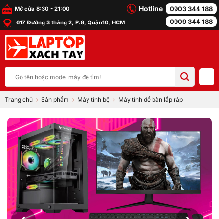
Bỏ
Hotline
0903 344 188
Mở cửa 8:30 - 21:00
qua
0909 344 188
617 Đường 3 tháng 2, P.8, Quận10, HCM
nội
dung
Tìm
kiếm:
Trang chủ
Sản phẩm
Máy tính bộ
Máy tính để bàn lắp ráp