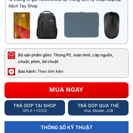
Xách Tay Shop
Bộ sản phẩm gồm:
Thùng PC, màn hình, cáp nguồn,
chuột, phím, lót chuột
Bảo hành:
Theo linh kiện
MUA NGAY
TRẢ GÓP TẠI SHOP
TRẢ GÓP QUA THẺ
GPLX + CCCD
Visa, Master, JCB
THÔNG SỐ KỸ THUẬT