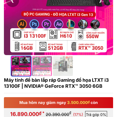
❮
❯
Máy tính để bàn lắp ráp Gaming đồ họa LTXT i3
13100F | NVIDIA® GeForce RTX™ 3050 6GB
Mua hôm nay giảm ngay
3.500.000
₫
còn
₫ *
₫
16.890.000
20.390.000
(17%)
Trả góp 0%