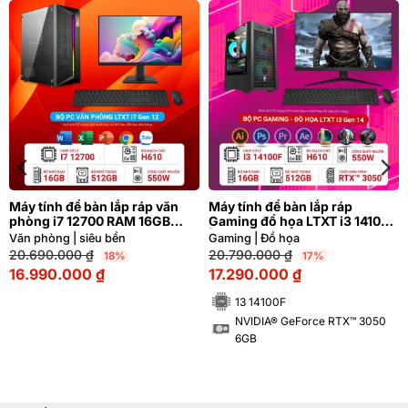
Máy tính để bàn lắp ráp văn
Máy tính để bàn lắp ráp
phòng i7 12700 RAM 16GB
Gaming đồ họa LTXT i3 14100F
M2.SSD 512GB
| NVIDIA® GeForce RTX™ 3050
Văn phòng | siêu bền
Gaming | Đồ họa
6GB
20.690.000
₫
20.790.000
₫
18%
17%
16.990.000
₫
17.290.000
₫
13 14100F
NVIDIA® GeForce RTX™ 3050
6GB