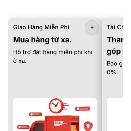
Giao Hàng Miễn Phí
Tài Chín
+
Mua hàng từ xa.
Thanh 
góp th
Hỗ trợ đặt hàng miễn phí khi
ở xa.
Bao gồm 
0%.