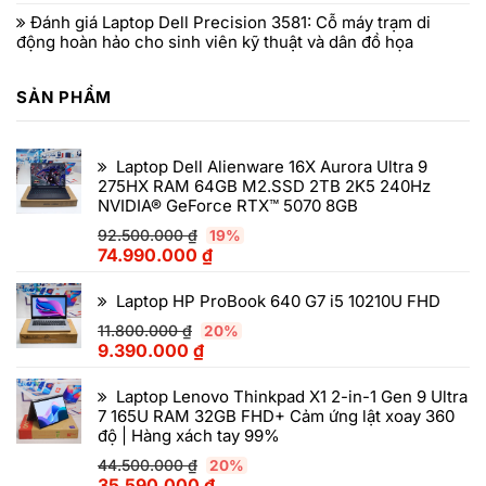
Đánh giá Laptop Dell Precision 3581: Cỗ máy trạm di
động hoàn hảo cho sinh viên kỹ thuật và dân đồ họa
SẢN PHẨM
Laptop Dell Alienware 16X Aurora Ultra 9
275HX RAM 64GB M2.SSD 2TB 2K5 240Hz
NVIDIA® GeForce RTX™ 5070 8GB
92.500.000
₫
19%
74.990.000
₫
Laptop HP ProBook 640 G7 i5 10210U FHD
11.800.000
₫
20%
9.390.000
₫
Laptop Lenovo Thinkpad X1 2-in-1 Gen 9 Ultra
7 165U RAM 32GB FHD+ Cảm ứng lật xoay 360
độ | Hàng xách tay 99%
44.500.000
₫
20%
35.590.000
₫