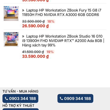
Laptop HP Workstation ZBook Fury 15 G8 i7
11850H FHD NVIDIA RTX A3000 6GB GDDR6
32.500.000
₫
18%
26.590.000
₫
Laptop HP Workstation ZBook Studio 16 G10
i9 13900H FHD NVIDIA® RTX™ A2000 Ada 8GB |
Hàng xách tay 99%
41.590.000
₫
19%
33.590.000
₫
TƯ VẤN - MUA HÀNG
0903 344 188
0909 344 188
HỖ TRỢ KỸ THUẬT