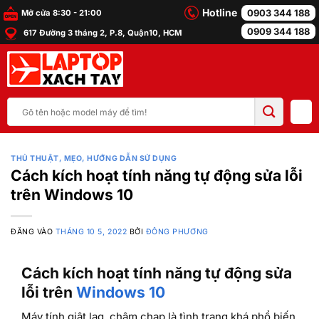
Bỏ
Hotline
0903 344 188
Mở cửa 8:30 - 21:00
qua
0909 344 188
617 Đường 3 tháng 2, P.8, Quận10, HCM
nội
dung
Tìm
kiếm:
THỦ THUẬT, MẸO, HƯỚNG DẪN SỬ DỤNG
Cách kích hoạt tính năng tự động sửa lỗi
trên Windows 10
ĐĂNG VÀO
THÁNG 10 5, 2022
BỞI
ĐÔNG PHƯƠNG
Cách kích hoạt tính năng tự động sửa
lỗi trên
Windows 10
Máy tính giật lag, chậm chạp là tình trạng khá phổ biến