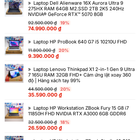
Laptop Dell Alienware 16X Aurora Ultra 9
275HX RAM 64GB M2.SSD 2TB 2K5 240Hz
NVIDIA® GeForce RTX™ 5070 8GB
92.500.000
₫
19%
74.990.000
₫
Laptop HP ProBook 640 G7 i5 10210U FHD
11.800.000
₫
20%
9.390.000
₫
Laptop Lenovo Thinkpad X1 2-in-1 Gen 9 Ultra
7 165U RAM 32GB FHD+ Cảm ứng lật xoay 360
độ | Hàng xách tay 99%
44.500.000
₫
20%
35.590.000
₫
Laptop HP Workstation ZBook Fury 15 G8 i7
11850H FHD NVIDIA RTX A3000 6GB GDDR6
32.500.000
₫
18%
26.590.000
₫