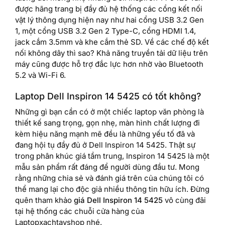
được hãng trang bị đầy đủ hệ thống các cổng kết nối
vật lý thông dụng hiện nay như hai cổng USB 3.2 Gen
1, một cổng USB 3.2 Gen 2 Type-C, cổng HDMI 1.4,
jack cắm 3.5mm và khe cắm thẻ SD. Về các chế độ kết
nối không dây thì sao? Khả năng truyền tải dữ liệu trên
máy cũng được hỗ trợ đắc lực hơn nhờ vào Bluetooth
5.2 và Wi-Fi 6.
Laptop Dell Inspiron 14 5425 có tốt không?
Những gì bạn cần có ở một chiếc laptop văn phòng là
thiết kế sang trọng, gọn nhẹ, màn hình chất lượng đi
kèm hiệu năng mạnh mẽ đều là những yếu tố đã và
đang hội tụ đầy đủ ở Dell Inspiron 14 5425. Thật sự
trong phân khúc giá tầm trung, Inspiron 14 5425 là một
mẫu sản phẩm rất đáng để người dùng đầu tư. Mong
rằng những chia sẻ và đánh giá trên của chúng tôi có
thể mang lại cho độc giả nhiều thông tin hữu ích. Đừng
quên tham khảo
giá Dell Inspiron 14 5425
vô cùng đãi
tại hệ thống các chuỗi cửa hàng của
Laptopxachtayshop nhé.