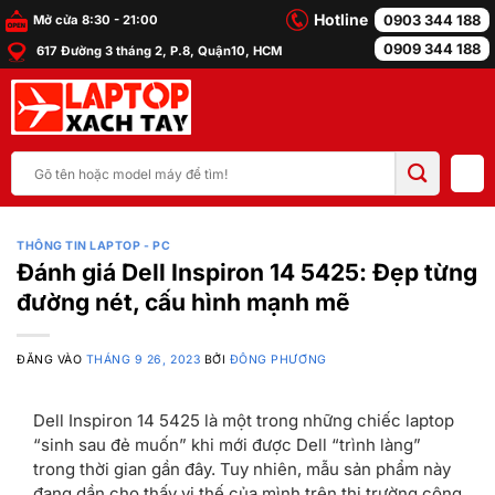
Bỏ
Hotline
0903 344 188
Mở cửa 8:30 - 21:00
qua
0909 344 188
617 Đường 3 tháng 2, P.8, Quận10, HCM
nội
dung
Tìm
kiếm:
THÔNG TIN LAPTOP - PC
Đánh giá Dell Inspiron 14 5425: Đẹp từng
đường nét, cấu hình mạnh mẽ
ĐĂNG VÀO
THÁNG 9 26, 2023
BỞI
ĐÔNG PHƯƠNG
Dell Inspiron 14 5425
là một trong những chiếc laptop
“sinh sau đẻ muốn” khi mới được Dell “trình làng”
trong thời gian gần đây. Tuy nhiên, mẫu sản phẩm này
đang dần cho thấy vị thế của mình trên thị trường công