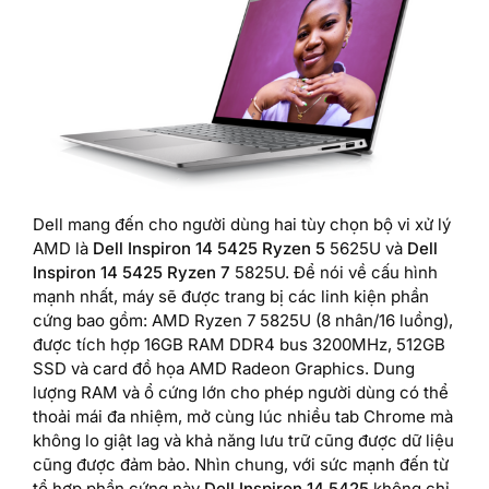
Dell mang đến cho người dùng hai tùy chọn bộ vi xử lý
AMD là
Dell Inspiron 14 5425 Ryzen 5
5625U và
Dell
Inspiron 14 5425 Ryzen 7
5825U. Để nói về cấu hình
mạnh nhất, máy sẽ được trang bị các linh kiện phần
cứng bao gồm: AMD Ryzen 7 5825U (8 nhân/16 luồng),
được tích hợp 16GB RAM DDR4 bus 3200MHz, 512GB
SSD và card đồ họa AMD Radeon Graphics. Dung
lượng RAM và ổ cứng lớn cho phép người dùng có thể
thoải mái đa nhiệm, mở cùng lúc nhiều tab Chrome mà
không lo giật lag và khả năng lưu trữ cũng được dữ liệu
cũng được đảm bảo. Nhìn chung, với sức mạnh đến từ
tổ hợp phần cứng này
Dell Inspiron 14 5425
không chỉ