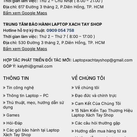
Thời gian làm việc:
Thứ 2 – Chủ Nhật ( 8:00 – 21:00 )
Địa chỉ:
617 Đường 3 tháng 2, P.Diên Hồng, TP. HCM
Bấm xem Google Maps
TRUNG TÂM BẢO HÀNH LAPTOP XACH TAY SHOP
Hotline hỗ trợ kỹ thuật:
0909 054 758
Thời gian làm việc:
Thứ 2 – Thứ 7 ( 8:00 – 17:00 )
Địa chỉ:
530 Đường 3 tháng 2, P.Diên Hồng, TP. HCM
Bấm xem Google Maps
HỢP TÁC PHÁT TRIỂN ĐỐI TÁC MỚI:
Laptopxachtayshop@gmail.com
GÓP Ý:
kalythi@gmail.com
THÔNG TIN
VỀ CHÚNG TÔI
Tin công nghệ
Về chúng tôi
Thông tin Laptop – PC
Đạo đức và chính trực
Thủ thuật, mẹo, hướng dẫn sử
Cam Kết Của Chúng Tôi
dụng
15 Năm Kiến Tạo Thương Hiệu
Games
Laptop Xách Tay Shop
Hỏi-Đáp
Các câu hỏi thường gặp
Các gói bảo hành tại Laptop
Hướng dẫn mua hàng từ xa
Xách Tay Shop