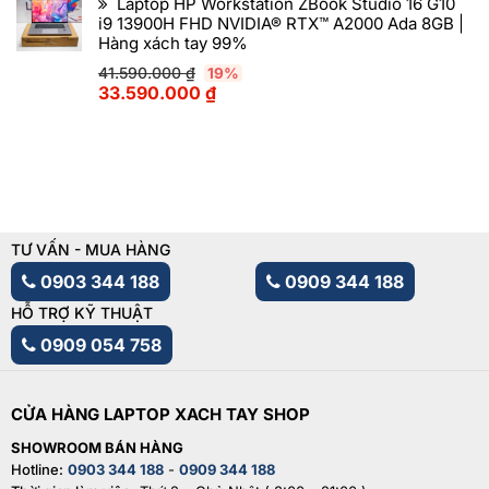
Laptop HP Workstation ZBook Studio 16 G10
i9 13900H FHD NVIDIA® RTX™ A2000 Ada 8GB |
Hàng xách tay 99%
41.590.000
₫
19%
33.590.000
₫
TƯ VẤN - MUA HÀNG
0903 344 188
0909 344 188
HỖ TRỢ KỸ THUẬT
0909 054 758
CỬA HÀNG LAPTOP XACH TAY SHOP
SHOWROOM BÁN HÀNG
Hotline:
0903 344 188
-
0909 344 188