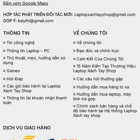
Bấm xem Google Maps
HỢP TÁC PHÁT TRIỂN ĐỐI TÁC MỚI:
Laptopxachtayshop@gmail.com
GÓP Ý:
kalythi@gmail.com
THÔNG TIN
VỀ CHÚNG TÔI
Tin công nghệ
Về chúng tôi
Thông tin Laptop – PC
Đạo đức và chính trực
Thủ thuật, mẹo, hướng dẫn sử
Cam Kết Của Chúng Tôi
dụng
15 Năm Kiến Tạo Thương Hiệu
Games
Laptop Xách Tay Shop
Hỏi-Đáp
Các câu hỏi thường gặp
Các gói bảo hành tại Laptop
Hướng dẫn mua hàng từ xa
Xách Tay Shop
Hướng dẫn mua laptop, máy
Thông tin tài khoản nhận thanh
tính trả góp
toán
Chính sách bán hàng và chế
độ bảo hành tại Hệ thống Laptop
Xách tay shop
DỊCH VỤ GIAO HÀNG