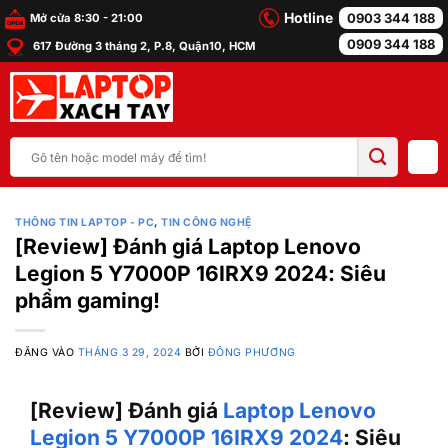
Bỏ
Hotline
0903 344 188
Mở cửa 8:30 - 21:00
qua
0909 344 188
617 Đường 3 tháng 2, P.8, Quận10, HCM
nội
dung
Tìm
kiếm:
THÔNG TIN LAPTOP - PC
,
TIN CÔNG NGHỆ
[Review] Đánh giá Laptop Lenovo
Legion 5 Y7000P 16IRX9 2024: Siêu
phẩm gaming!
ĐĂNG VÀO
THÁNG 3 29, 2024
BỞI
ĐÔNG PHƯƠNG
[Review] Đánh giá
Laptop Lenovo
Legion 5 Y7000P 16IRX9 2024
: Siêu