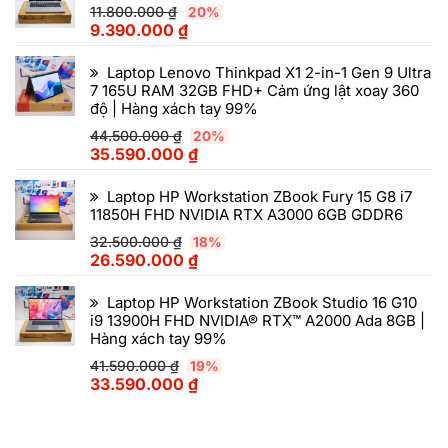
11.800.000
₫
20%
9.390.000
₫
Laptop Lenovo Thinkpad X1 2-in-1 Gen 9 Ultra
7 165U RAM 32GB FHD+ Cảm ứng lật xoay 360
độ | Hàng xách tay 99%
44.500.000
₫
20%
35.590.000
₫
Laptop HP Workstation ZBook Fury 15 G8 i7
11850H FHD NVIDIA RTX A3000 6GB GDDR6
32.500.000
₫
18%
26.590.000
₫
Laptop HP Workstation ZBook Studio 16 G10
i9 13900H FHD NVIDIA® RTX™ A2000 Ada 8GB |
Hàng xách tay 99%
41.590.000
₫
19%
33.590.000
₫