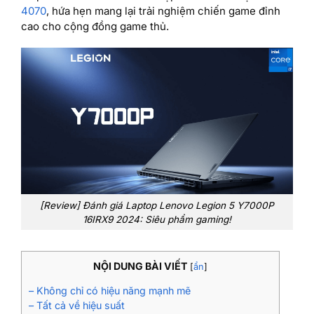
4070
, hứa hẹn mang lại trải nghiệm chiến game đỉnh
cao cho cộng đồng game thủ.
[Review] Đánh giá Laptop Lenovo Legion 5 Y7000P
16IRX9 2024: Siêu phẩm gaming!
NỘI DUNG BÀI VIẾT
[
ẩn
]
– Không chỉ có hiệu năng mạnh mẽ
– Tất cả về hiệu suất