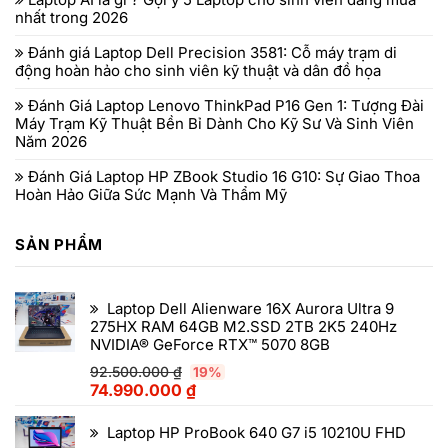
nhất trong 2026
Đánh giá Laptop Dell Precision 3581: Cỗ máy trạm di
động hoàn hảo cho sinh viên kỹ thuật và dân đồ họa
Đánh Giá Laptop Lenovo ThinkPad P16 Gen 1: Tượng Đài
Máy Trạm Kỹ Thuật Bền Bỉ Dành Cho Kỹ Sư Và Sinh Viên
Năm 2026
Đánh Giá Laptop HP ZBook Studio 16 G10: Sự Giao Thoa
Hoàn Hảo Giữa Sức Mạnh Và Thẩm Mỹ
SẢN PHẨM
Laptop Dell Alienware 16X Aurora Ultra 9
275HX RAM 64GB M2.SSD 2TB 2K5 240Hz
NVIDIA® GeForce RTX™ 5070 8GB
92.500.000
₫
19%
74.990.000
₫
Laptop HP ProBook 640 G7 i5 10210U FHD