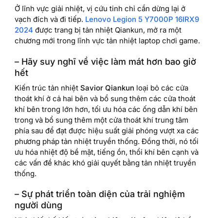
Ở lĩnh vực giải nhiệt, vị cứu tinh chỉ cần dừng lại ở
vạch đích và đi tiếp.
Lenovo Legion 5 Y7000P 16IRX9
2024
được trang bị tản nhiệt Qiankun, mở ra một
chương mới trong lĩnh vực tản nhiệt laptop chơi game.
– Hãy suy nghĩ về việc làm mát hơn bao giờ
hết
Kiến trúc tản nhiệt
Savior Qiankun
loại bỏ các cửa
thoát khí ở cả hai bên và bổ sung thêm các cửa thoát
khí bên trong lớn hơn, tối ưu hóa các ống dẫn khí bên
trong và bổ sung thêm một cửa thoát khí trung tâm
phía sau để đạt được hiệu suất giải phóng vượt xa các
phương pháp tản nhiệt truyền thống. Đồng thời, nó tối
ưu hóa nhiệt độ bề mặt, tiếng ồn, thổi khí bên cạnh và
các vấn đề khác khó giải quyết bằng tản nhiệt truyền
thống.
– Sự phát triển toàn diện của trải nghiệm
người dùng