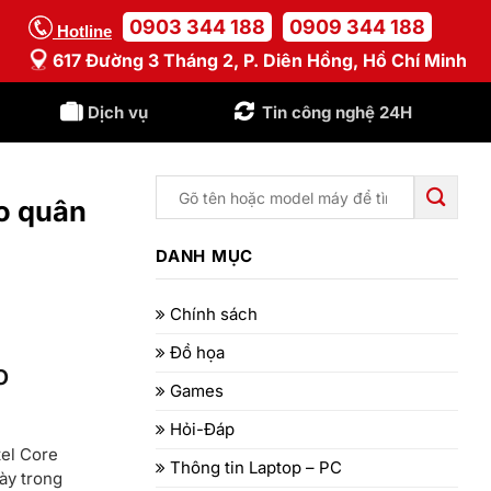
0903 344 188
0909 344 188
Hotline
617 Đường 3 Tháng 2, P. Diên Hồng, Hồ Chí Minh
Dịch vụ
Tin công nghệ 24H
ho quân
DANH MỤC
Chính sách
Đồ họa
o
Games
Hỏi-Đáp
tel Core
Thông tin Laptop – PC
ày trong