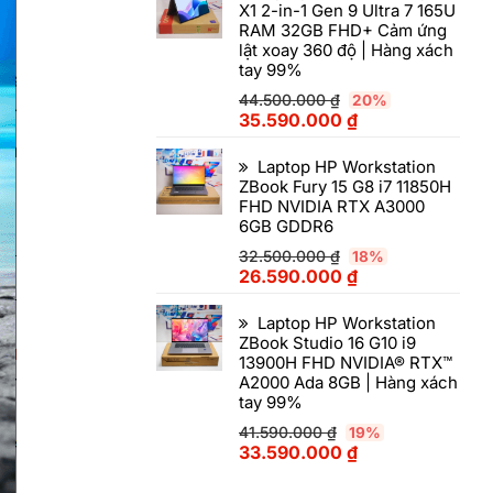
X1 2-in-1 Gen 9 Ultra 7 165U
RAM 32GB FHD+ Cảm ứng
lật xoay 360 độ | Hàng xách
tay 99%
44.500.000
₫
20%
35.590.000
₫
Laptop HP Workstation
ZBook Fury 15 G8 i7 11850H
FHD NVIDIA RTX A3000
6GB GDDR6
32.500.000
₫
18%
26.590.000
₫
Laptop HP Workstation
ZBook Studio 16 G10 i9
13900H FHD NVIDIA® RTX™
A2000 Ada 8GB | Hàng xách
tay 99%
41.590.000
₫
19%
33.590.000
₫