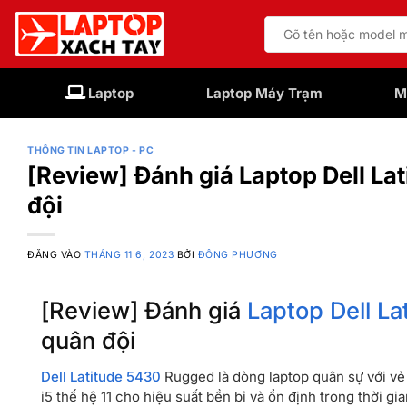
Bỏ
Tìm
qua
kiếm:
nội
dung
Laptop
Laptop Máy Trạm
M
THÔNG TIN LAPTOP - PC
[Review] Đánh giá Laptop Dell L
đội
ĐĂNG VÀO
THÁNG 11 6, 2023
BỞI
ĐÔNG PHƯƠNG
[Review] Đánh giá
Laptop Dell L
quân đội
Dell Latitude 5430
Rugged là dòng laptop quân sự với vẻ
i5 thế hệ 11 cho hiệu suất bền bỉ và ổn định trong thời 