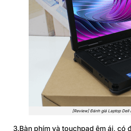
[Review] Đánh giá Laptop Dell
3.Bàn phím và touchpad êm ái, có 