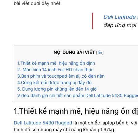
bài viết dưới đây nhé!
Dell Latitud
đáp ứng mọi 
NỘI DUNG BÀI VIẾT
[
ẩn
]
1.Thiết kế mạnh mẽ, hiệu năng ổn định
2. Màn hình 14 inch Full HD chân thực
3.Bàn phím và touchpad êm ái, có đèn nền
4.Cổng kết nối được trang bị đầy đủ
5. Dung lượng pin khủng lên đến 14 giờ
Video đánh giá chi tiết sản phẩm Dell Latitude 5430 Rugge
1.Thiết kế mạnh mẽ, hiệu năng ổn đ
Dell Latitude 5430 Rugged
là một chiếc laptop bền bỉ vớ
hình đồ sộ nhưng máy chỉ nặng khoảng 1.97kg.