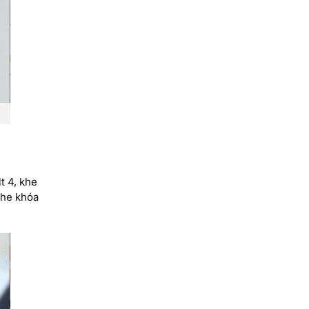
t 4, khe
khe khóa