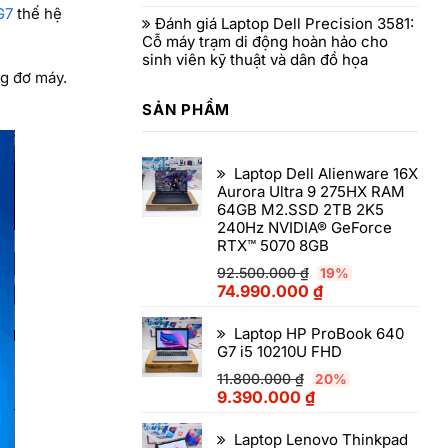
G7
thế hệ
Đánh giá Laptop Dell Precision 3581:
Cỗ máy trạm di động hoàn hảo cho
sinh viên kỹ thuật và dân đồ họa
g đơ máy.
SẢN PHẨM
Laptop Dell Alienware 16X
Aurora Ultra 9 275HX RAM
64GB M2.SSD 2TB 2K5
240Hz NVIDIA® GeForce
RTX™ 5070 8GB
92.500.000
₫
19%
74.990.000
₫
Laptop HP ProBook 640
G7 i5 10210U FHD
11.800.000
₫
20%
9.390.000
₫
Laptop Lenovo Thinkpad