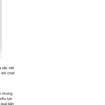
à sắc nét
 khi chơi
nh nhưng
iều lựa
i quá bận