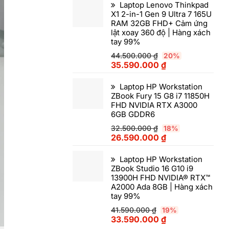
Laptop Lenovo Thinkpad
X1 2-in-1 Gen 9 Ultra 7 165U
RAM 32GB FHD+ Cảm ứng
lật xoay 360 độ | Hàng xách
tay 99%
44.500.000
₫
20%
35.590.000
₫
Laptop HP Workstation
ZBook Fury 15 G8 i7 11850H
FHD NVIDIA RTX A3000
6GB GDDR6
32.500.000
₫
18%
26.590.000
₫
Laptop HP Workstation
ZBook Studio 16 G10 i9
13900H FHD NVIDIA® RTX™
A2000 Ada 8GB | Hàng xách
tay 99%
41.590.000
₫
19%
33.590.000
₫