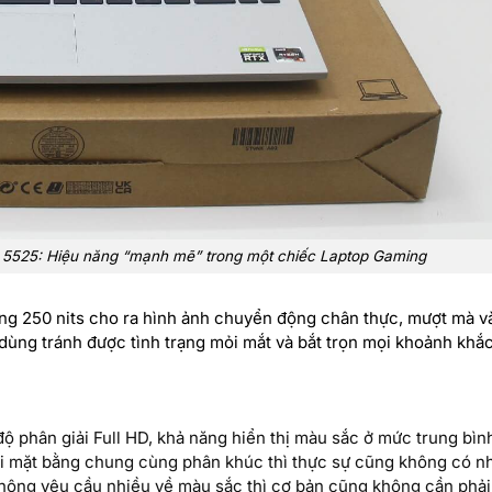
5 5525: Hiệu năng “mạnh mẽ” trong một chiếc Laptop Gaming
g 250 nits cho ra hình ảnh chuyển động chân thực, mượt mà v
ùng tránh được tình trạng mỏi mắt và bắt trọn mọi khoảnh khắc
độ phân giải Full HD, khả năng hiển thị màu sắc ở mức trung bì
ới mặt bằng chung cùng phân khúc thì thực sự cũng không có nh
 không yêu cầu nhiều về màu sắc thì cơ bản cũng không cần phả