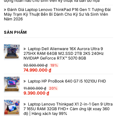
động hoàn hảo cho sinh viên kỹ thuật và dân đồ họa
Đánh Giá Laptop Lenovo ThinkPad P16 Gen 1: Tượng Đài
Máy Trạm Kỹ Thuật Bền Bỉ Dành Cho Kỹ Sư Và Sinh Viên
Năm 2026
SẢN PHẨM
Laptop Dell Alienware 16X Aurora Ultra 9
275HX RAM 64GB M2.SSD 2TB 2K5 240Hz
NVIDIA® GeForce RTX™ 5070 8GB
92.500.000
₫
19%
74.990.000
₫
Laptop HP ProBook 640 G7 i5 10210U FHD
11.800.000
₫
20%
9.390.000
₫
Laptop Lenovo Thinkpad X1 2-in-1 Gen 9 Ultra
7 165U RAM 32GB FHD+ Cảm ứng lật xoay 360
độ | Hàng xách tay 99%