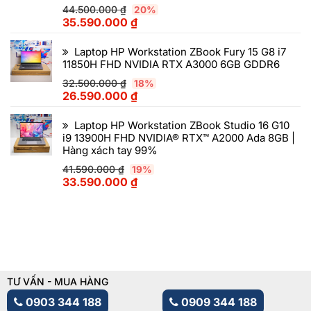
44.500.000
₫
20%
35.590.000
₫
Laptop HP Workstation ZBook Fury 15 G8 i7
11850H FHD NVIDIA RTX A3000 6GB GDDR6
32.500.000
₫
18%
26.590.000
₫
Laptop HP Workstation ZBook Studio 16 G10
i9 13900H FHD NVIDIA® RTX™ A2000 Ada 8GB |
Hàng xách tay 99%
41.590.000
₫
19%
33.590.000
₫
TƯ VẤN - MUA HÀNG
0903 344 188
0909 344 188