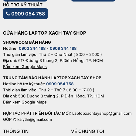
HỖ TRỢ KỸ THUẬT
0909 054 758
CỬA HÀNG LAPTOP XACH TAY SHOP
SHOWROOM BÁN HÀNG
Hotline:
0903 344 188
-
0909 344 188
Thời gian làm việc:
Thứ 2 – Chủ Nhật ( 8:00 – 21:00 )
Địa chỉ:
617 Đường 3 tháng 2, P.Diên Hồng, TP. HCM
Bấm xem Google Maps
TRUNG TÂM BẢO HÀNH LAPTOP XACH TAY SHOP
Hotline hỗ trợ kỹ thuật:
0909 054 758
Thời gian làm việc:
Thứ 2 – Thứ 7 ( 8:00 – 17:00 )
Địa chỉ:
530 Đường 3 tháng 2, P.Diên Hồng, TP. HCM
Bấm xem Google Maps
HỢP TÁC PHÁT TRIỂN ĐỐI TÁC MỚI:
Laptopxachtayshop@gmail.com
GÓP Ý:
kalythi@gmail.com
THÔNG TIN
VỀ CHÚNG TÔI