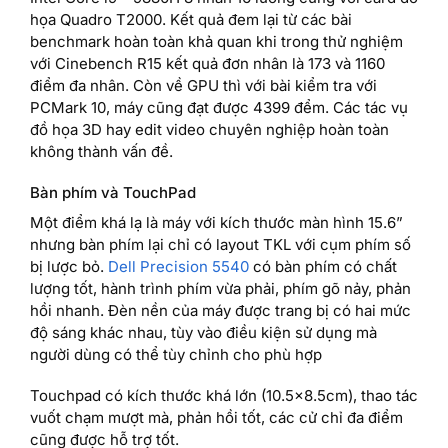
họa Quadro T2000. Kết quả đem lại từ các bài
benchmark hoàn toàn khả quan khi trong thử nghiệm
với Cinebench R15 kết quả đơn nhân là 173 và 1160
điểm đa nhân. Còn về GPU thì với bài kiểm tra với
PCMark 10, máy cũng đạt được 4399 đểm. Các tác vụ
đồ họa 3D hay edit video chuyên nghiệp hoàn toàn
không thành vấn đề.
Bàn phím và TouchPad
Một điểm khá lạ là máy với kích thước màn hình 15.6”
nhưng bàn phím lại chỉ có layout TKL với cụm phím số
bị lược bỏ.
Dell Precision 5540
có bàn phím có chất
lượng tốt, hành trình phím vừa phải, phím gõ nảy, phản
hồi nhanh. Đèn nền của máy được trang bị có hai mức
độ sáng khác nhau, tùy vào điều kiện sử dụng mà
người dùng có thể tùy chỉnh cho phù hợp
Touchpad có kích thước khá lớn (10.5×8.5cm), thao tác
vuốt chạm mượt mà, phản hồi tốt, các cử chỉ đa điểm
cũng được hỗ trợ tốt.