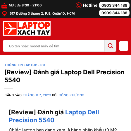
Bỏ
Hotline
0903 344 188
Mở cửa 8:30 - 21:00
qua
0909 344 188
617 Đường 3 tháng 2, P.8, Quận10, HCM
nội
dung
Tìm
kiếm:
THÔNG TIN LAPTOP - PC
[Review] Đánh giá Laptop Dell Precision
5540
ĐĂNG VÀO
THÁNG 11 7, 2023
BỞI
ĐÔNG PHƯƠNG
[Review] Đánh giá
Laptop Dell
Precision 5540
Chiếc laptop bạn đang xem là hàng nhập khẩu từ Mỹ,