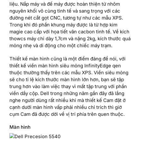
liệu. Nắp máy và đế máy được hoàn thiện từ nhôm
nguyên khối vô cùng tinh tế và sang trọng với các
đường nét cắt gọt CNC, tương tự như các mẫu XPS.
Trong khi đó phần khung máy được là từ hợp kim
magie cao cấp với họa tiết vân cacbon tinh tế. Về kích
thowcs máy chỉ dày 1,7cm và nặng 2kg, kích thước quá
mỏng nhẹ và di động cho một chiếc máy trạm.
Thiết kế màn hình cũng là một điểm đáng để nói, với
thiết kế viền màn hình siêu mỏng InfinityEdge qen
thuộc thường thấy trên các mẫu XPS. Viền siêu mỏng
sẽ cho tỉ lệ kích thước màn hình lớn hơn, bạn sẽ tập
trung hơn vào làm việc thay vì mất tập trung với phần
viền dầy cộp. Dell trong những năm gần đây đã lắng
nghe người dùng rất nhiều khi mà thiết kế Cam đặt ở
cạnh dưới màn hình vấp phải nhiều chỉ trích thì giờ
cụm Cam đã được dời về vị trí phía trên quen thuộc.
Màn hình