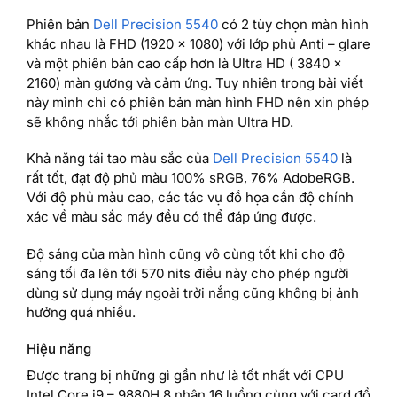
Phiên bản
Dell Precision 5540
có 2 tùy chọn màn hình
khác nhau là FHD (1920 x 1080) với lớp phủ Anti – glare
và một phiên bản cao cấp hơn là Ultra HD ( 3840 x
2160) màn gương và cảm ứng. Tuy nhiên trong bài viết
này mình chỉ có phiên bản màn hình FHD nên xin phép
sẽ không nhắc tới phiên bản màn Ultra HD.
Khả năng tái tao màu sắc của
Dell Precision 5540
là
rất tốt, đạt độ phủ màu 100% sRGB, 76% AdobeRGB.
Với độ phủ màu cao, các tác vụ đồ họa cần độ chính
xác về màu sắc máy đều có thể đáp ứng được.
Độ sáng của màn hình cũng vô cùng tốt khi cho độ
sáng tối đa lên tới 570 nits điều này cho phép người
dùng sử dụng máy ngoài trời nắng cũng không bị ảnh
hưởng quá nhiều.
Hiệu năng
Được trang bị những gì gần như là tốt nhất với CPU
Intel Core i9 – 9880H 8 nhân 16 luồng cùng với card đồ