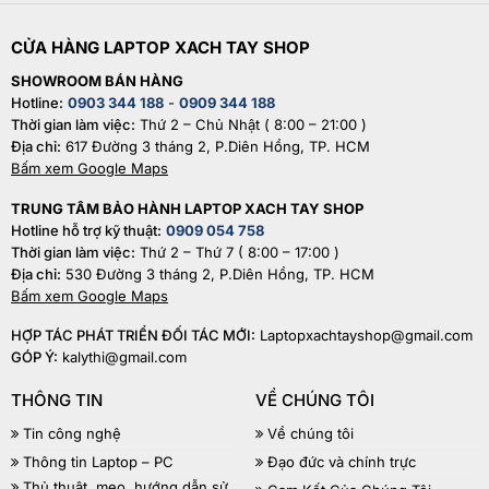
CỬA HÀNG LAPTOP XACH TAY SHOP
SHOWROOM BÁN HÀNG
Hotline:
0903 344 188
-
0909 344 188
Thời gian làm việc:
Thứ 2 – Chủ Nhật ( 8:00 – 21:00 )
Địa chỉ:
617 Đường 3 tháng 2, P.Diên Hồng, TP. HCM
Bấm xem Google Maps
TRUNG TÂM BẢO HÀNH LAPTOP XACH TAY SHOP
Hotline hỗ trợ kỹ thuật:
0909 054 758
Thời gian làm việc:
Thứ 2 – Thứ 7 ( 8:00 – 17:00 )
Địa chỉ:
530 Đường 3 tháng 2, P.Diên Hồng, TP. HCM
Bấm xem Google Maps
HỢP TÁC PHÁT TRIỂN ĐỐI TÁC MỚI:
Laptopxachtayshop@gmail.com
GÓP Ý:
kalythi@gmail.com
THÔNG TIN
VỀ CHÚNG TÔI
Tin công nghệ
Về chúng tôi
Thông tin Laptop – PC
Đạo đức và chính trực
Thủ thuật, mẹo, hướng dẫn sử