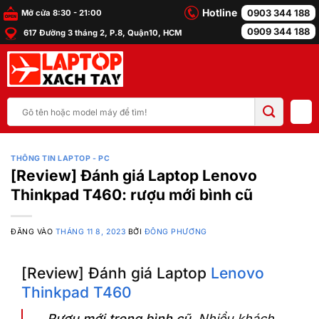
Bỏ
Hotline
0903 344 188
Mở cửa 8:30 - 21:00
qua
0909 344 188
617 Đường 3 tháng 2, P.8, Quận10, HCM
nội
dung
Tìm
kiếm:
THÔNG TIN LAPTOP - PC
[Review] Đánh giá Laptop Lenovo
Thinkpad T460: rượu mới bình cũ
ĐĂNG VÀO
THÁNG 11 8, 2023
BỞI
ĐÔNG PHƯƠNG
[Review] Đánh giá Laptop
Lenovo
Thinkpad T460
Rượu mới trong bình cũ.
Nhiều khách