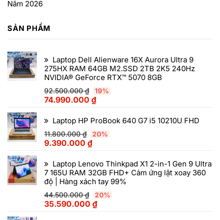
Năm 2026
SẢN PHẨM
Laptop Dell Alienware 16X Aurora Ultra 9
275HX RAM 64GB M2.SSD 2TB 2K5 240Hz
NVIDIA® GeForce RTX™ 5070 8GB
92.500.000
₫
19%
74.990.000
₫
Laptop HP ProBook 640 G7 i5 10210U FHD
11.800.000
₫
20%
9.390.000
₫
Laptop Lenovo Thinkpad X1 2-in-1 Gen 9 Ultra
7 165U RAM 32GB FHD+ Cảm ứng lật xoay 360
độ | Hàng xách tay 99%
44.500.000
₫
20%
35.590.000
₫