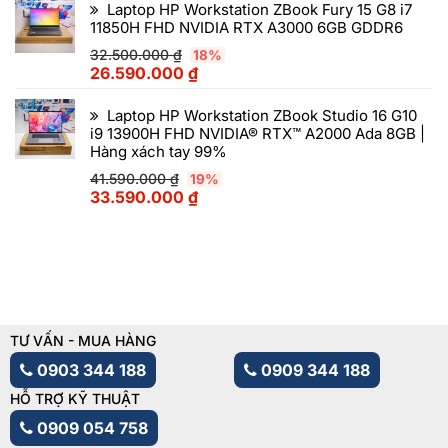
Laptop HP Workstation ZBook Fury 15 G8 i7
11850H FHD NVIDIA RTX A3000 6GB GDDR6
32.500.000
₫
18%
26.590.000
₫
Laptop HP Workstation ZBook Studio 16 G10
i9 13900H FHD NVIDIA® RTX™ A2000 Ada 8GB |
Hàng xách tay 99%
41.590.000
₫
19%
33.590.000
₫
TƯ VẤN - MUA HÀNG
0903 344 188
0909 344 188
HỖ TRỢ KỸ THUẬT
0909 054 758