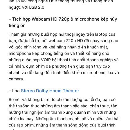
lần so với công nghệ USB thông thường và tương thích
ngược với USB 2.0
– Tích hợp Webcam HD 720p & microphone kép hủy
tiếng ồn
Tham gia những buổi họp hội thoại ngay trên laptop của
bạn, được hỗ trợ bởi webcam 720p HD độ nhạy sáng cao
với góc nhìn rộng và khả năng nhận diện khuôn mặt,
microphone kép chống tiếng ồn và thiết kế riêng cho
những cuộc họp VOIP hội thoại tính chất doanh nghiệp và
cá nhân, cụm phím đa phương tiện giúp bạn truy cập
nhanh và dễ dàng đến trình điều khiển microphone, loa và
camera.
– Loa
Stereo Dolby Home Theater
Rõ nét và không bị rè dù cho âm lượng có tối đa, bạn có
thế thưởng thức những âm thanh sắc sảo, chân thực, tận
hưởng trải nghiệm âm thanh xung quanh mình với những
chiếc loa này. Những âm thanh mạnh mẽ và nhiều sắc thái
của rạp phim, những âm thanh sống động của buổi trình