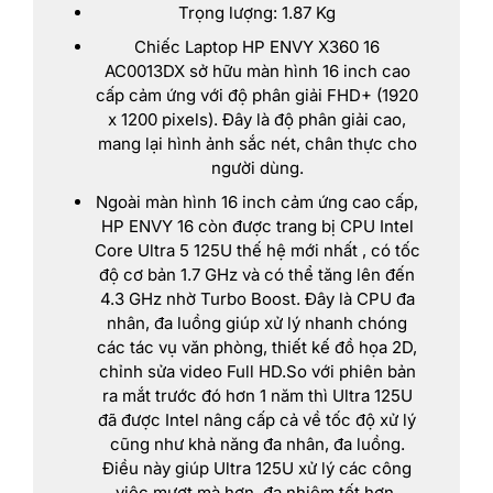
Trọng lượng: 1.87 Kg
Chiếc Laptop HP ENVY X360 16
AC0013DX sở hữu màn hình 16 inch cao
cấp cảm ứng với độ phân giải FHD+ (1920
x 1200 pixels). Đây là độ phân giải cao,
mang lại hình ảnh sắc nét, chân thực cho
người dùng.
Ngoài màn hình 16 inch cảm ứng cao cấp,
HP ENVY 16 còn được trang bị CPU Intel
Core Ultra 5 125U thế hệ mới nhất , có tốc
độ cơ bản 1.7 GHz và có thể tăng lên đến
4.3 GHz nhờ Turbo Boost. Đây là CPU đa
nhân, đa luồng giúp xử lý nhanh chóng
các tác vụ văn phòng, thiết kế đồ họa 2D,
chỉnh sửa video Full HD.So với phiên bản
ra mắt trước đó hơn 1 năm thì Ultra 125U
đã được Intel nâng cấp cả về tốc độ xử lý
cũng như khả năng đa nhân, đa luồng.
Điều này giúp Ultra 125U xử lý các công
việc mượt mà hơn, đa nhiệm tốt hơn.