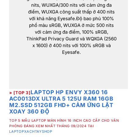
nits, WUXGA/300 nits với cảm ứng đa
điểm, WUXGA công suất thấp ở 400 nits
với khả năng Eyesafe.Độ bao phủ 100%
phổ màu sRGB, WUXGA ở mức 500 nits
với cảm ứng đa điểm, 100% sRGB,
ThinkPad Privacy Guard và WQXGA (2560
x 1600) ở 400 nits với 100% sRGB và
Eyesafe.
LAPTOP HP ENVY X360 16
» [TOP 3]
AC0013DX ULTRA 5 125U RAM 16GB
M2.SSD 512GB FHD+ CẢM ỨNG LẬT
XOAY 360 ĐỘ
TOP 5 MẪU LAPTOP MÀN HÌNH 16 INCH CAO CẤP CHO VĂN
PHÒNG ĐÁNG XEM NHẤT THÁNG 09/2024 TẠI
LAPTOPXACHTAYSHOP