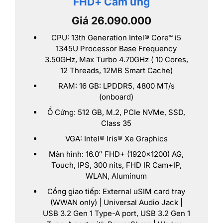
FHD+ Cảm ứng
Giá 26.090.000
CPU: 13th Generation Intel® Core™ i5
1345U Processor Base Frequency
3.50GHz, Max Turbo 4.70GHz ( 10 Cores,
12 Threads, 12MB Smart Cache)
RAM: 16 GB: LPDDR5, 4800 MT/s
(onboard)
Ổ Cứng: 512 GB, M.2, PCIe NVMe, SSD,
Class 35
VGA: Intel® Iris® Xe Graphics
Màn hình: 16.0″ FHD+ (1920×1200) AG,
Touch, IPS, 300 nits, FHD IR Cam+IP,
WLAN, Aluminum
Cổng giao tiếp: External uSIM card tray
(WWAN only) | Universal Audio Jack |
USB 3.2 Gen 1 Type-A port, USB 3.2 Gen 1