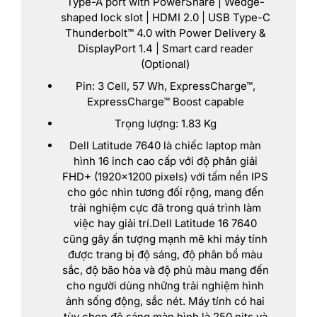
Type-A port with PowerShare | Wedge-
shaped lock slot | HDMI 2.0 | USB Type-C
Thunderbolt™ 4.0 with Power Delivery &
DisplayPort 1.4 | Smart card reader
(Optional)
Pin: 3 Cell, 57 Wh, ExpressCharge™,
ExpressCharge™ Boost capable
Trọng lượng: 1.83 Kg
Dell Latitude 7640 là chiếc laptop màn
hình 16 inch cao cấp với độ phân giải
FHD+ (1920×1200 pixels) với tấm nền IPS
cho góc nhìn tương đối rộng, mang đến
trải nghiệm cực đã trong quá trình làm
việc hay giải trí.Dell Latitude 16 7640
cũng gây ấn tượng mạnh mẽ khi máy tính
được trang bị độ sáng, độ phân bổ màu
sắc, độ bão hòa và độ phủ màu mang đến
cho người dùng những trải nghiệm hình
ảnh sống động, sắc nét. Máy tính có hai
tùy chọn độ sáng màn hình là 250 nits và