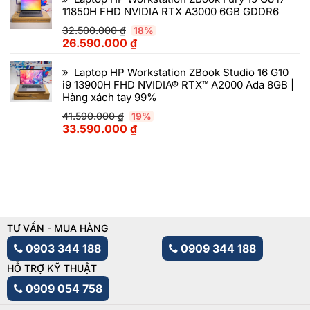
11850H FHD NVIDIA RTX A3000 6GB GDDR6
32.500.000
₫
18%
26.590.000
₫
Laptop HP Workstation ZBook Studio 16 G10
i9 13900H FHD NVIDIA® RTX™ A2000 Ada 8GB |
Hàng xách tay 99%
41.590.000
₫
19%
33.590.000
₫
TƯ VẤN - MUA HÀNG
0903 344 188
0909 344 188
HỖ TRỢ KỸ THUẬT
0909 054 758