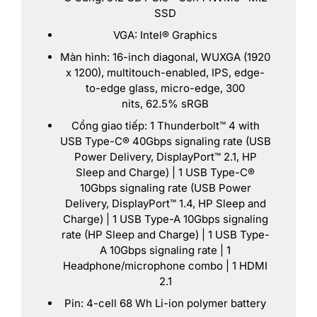
SSD
VGA: Intel® Graphics
Màn hình: 16-inch diagonal, WUXGA (1920
x 1200), multitouch-enabled, IPS, edge-
to-edge glass, micro-edge, 300
nits, 62.5% sRGB
Cổng giao tiếp: 1 Thunderbolt™ 4 with
USB Type-C® 40Gbps signaling rate (USB
Power Delivery, DisplayPort™ 2.1, HP
Sleep and Charge) | 1 USB Type-C®
10Gbps signaling rate (USB Power
Delivery, DisplayPort™ 1.4, HP Sleep and
Charge) | 1 USB Type-A 10Gbps signaling
rate (HP Sleep and Charge) | 1 USB Type-
A 10Gbps signaling rate | 1
Headphone/microphone combo | 1 HDMI
2.1
Pin: 4-cell 68 Wh Li-ion polymer battery