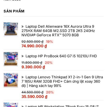
SẢN PHẨM
Laptop Dell Alienware 16X Aurora Ultra 9
275HX RAM 64GB M2.SSD 2TB 2K5 240Hz
NVIDIA® GeForce RTX™ 5070 8GB
92.500.000
₫
19%
74.990.000
₫
Laptop HP ProBook 640 G7 i5 10210U FHD
11.800.000
₫
20%
9.390.000
₫
Laptop Lenovo Thinkpad X1 2-in-1 Gen 9 Ultra
7 165U RAM 32GB FHD+ Cảm ứng lật xoay 360
độ | Hàng xách tay 99%
44.500.000
₫
20%
35.590.000
₫
Laptop HP Workstation ZBook Fury 15 G8 i7