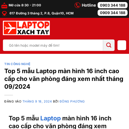
Bỏ
Hotline
0903 344 188
Mở cửa 8:30 - 21:00
qua
0909 344 188
617 Đường 3 tháng 2, P.8, Quận10, HCM
nội
dung
Tìm
kiếm:
TIN CÔNG NGHỆ
Top 5 mẫu Laptop màn hình 16 inch cao
cấp cho văn phòng đáng xem nhất tháng
09/2024
ĐĂNG VÀO
THÁNG 9 18, 2024
BỞI
ĐÔNG PHƯƠNG
Top 5 mẫu
Laptop
màn hình 16 inch
cao cấp cho văn phòng đáng xem