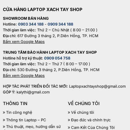
CỬA HÀNG LAPTOP XACH TAY SHOP
SHOWROOM BÁN HÀNG
Hotline:
0903 344 188
-
0909 344 188
Thời gian làm việc:
Thứ 2 – Chủ Nhật ( 8:00 – 21:00 )
Địa chỉ:
617 Đường 3 tháng 2, P.Diên Hồng, TP. HCM
Bấm xem Google Maps
TRUNG TÂM BẢO HÀNH LAPTOP XACH TAY SHOP
Hotline hỗ trợ kỹ thuật:
0909 054 758
Thời gian làm việc:
Thứ 2 – Thứ 7 ( 8:00 – 17:00 )
Địa chỉ:
530 Đường 3 tháng 2, P.Diên Hồng, TP. HCM
Bấm xem Google Maps
HỢP TÁC PHÁT TRIỂN ĐỐI TÁC MỚI:
Laptopxachtayshop@gmail.com
GÓP Ý:
kalythi@gmail.com
THÔNG TIN
VỀ CHÚNG TÔI
Tin công nghệ
Về chúng tôi
Thông tin Laptop – PC
Đạo đức và chính trực
Thủ thuật, mẹo, hướng dẫn sử
Cam Kết Của Chúng Tôi