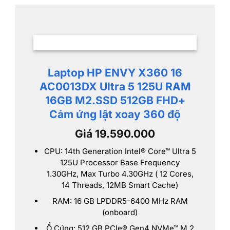
Laptop HP ENVY X360 16
AC0013DX Ultra 5 125U RAM
16GB M2.SSD 512GB FHD+
Cảm ứng lật xoay 360 độ
Giá 19.590.000
CPU: 14th Generation Intel® Core™ Ultra 5
125U Processor Base Frequency
1.30GHz, Max Turbo 4.30GHz ( 12 Cores,
14 Threads, 12MB Smart Cache)
RAM: 16 GB LPDDR5-6400 MHz RAM
(onboard)
Ổ Cứng: 512 GB PCIe® Gen4 NVMe™ M.2