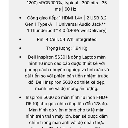
1200) sRGB 100%, typical | 300 nits | 35
ms | 60 Hz |
Cổng giao tiếp: 1 HDMI 1.4* | 2 USB 3.2
Gen 1 Type-A | 1 Universal Audio Jack** |
1 Thunderbolt™ 4.0 (DP/PowerDelivery)
Pin: 4 Cell, 54 Wh, integrated
Trọng lượng: 1.94 Kg
Dell Inspiron 5630 là dòng Laptop màn
hình 16 inch cao cấp được thiết kế với
phong cách chuyên nghiệp và tinh xảo và
cải tiến so với phiên bản tiền nhiệm trước
đó. Dell Inspiron 5630 có thiết kế đẹp,
mạnh mẽ và độ mỏng ấn tượng.
Inspiron 5630 có màn hình 16 inch FHD+
(16:10) cho góc nhìn rộng lên đến 178 độ.
Màn hình có viền mỏng cho tỷ lệ màn
hình trên thân máy lớn, bạn sẽ được đắm
chìm trong màn ảnh với độ chân thực